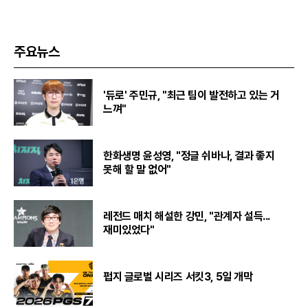
주요뉴스
'듀로' 주민규, "최근 팀이 발전하고 있는 거
느껴"
한화생명 윤성영, "정글 쉬바나, 결과 좋지
못해 할 말 없어"
레전드 매치 해설한 강민, "관계자 설득...
재미있었다"
펍지 글로벌 시리즈 서킷3, 5일 개막