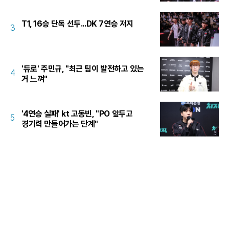
T1, 16승 단독 선두...DK 7연승 저지
3
'듀로' 주민규, "최근 팀이 발전하고 있는
4
거 느껴"
'4연승 실패' kt 고동빈, "PO 앞두고
5
경기력 만들어가는 단계"