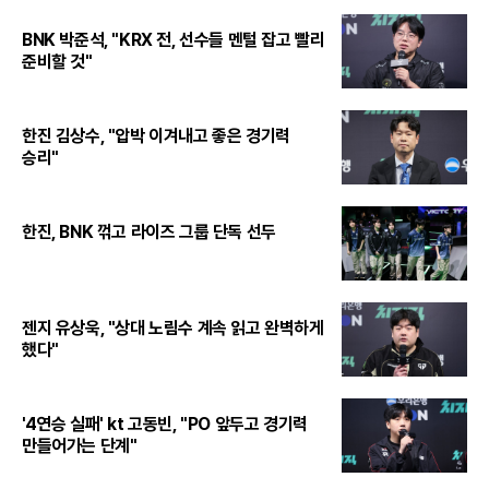
BNK 박준석, "KRX 전, 선수들 멘털 잡고 빨리
준비할 것"
한진 김상수, "압박 이겨내고 좋은 경기력
승리"
한진, BNK 꺾고 라이즈 그룹 단독 선두
젠지 유상욱, "상대 노림수 계속 읽고 완벽하게
했다"
'4연승 실패' kt 고동빈, "PO 앞두고 경기력
만들어가는 단계"