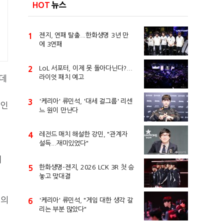
HOT
뉴스
1
젠지, 연패 탈출...한화생명 3년 만
에 3연패
2
LoL 서포터, 이제 못 돌아다닌다?...
 데
라이엇 패치 예고
3
'케리아' 류민석, '대세 걸그룹' 리센
 인
느 원이 만난다
4
레전드 매치 해설한 강민, "관계자
설득...재미있었다"
두
어
5
한화생명-젠지, 2026 LCK 3R 첫 승
놓고 맞대결
독의
6
'케리아' 류민석, "게임 대한 생각 갈
리는 부분 많았다"