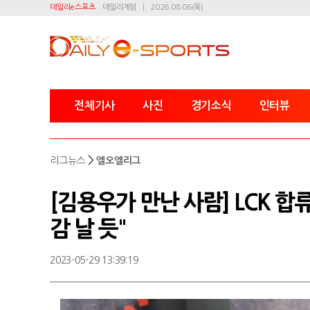
데일리e스포츠
데일리게임
2026.08.06(목)
전체기사
사진
경기소식
인터뷰
>
리그뉴스
엘오엘리그
[김용우가 만난 사람] LCK 합류
감 날 듯"
2023-05-29 13:39:19