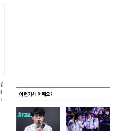
 좋
며
이런기사 어때요?
번