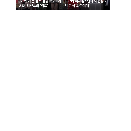
[포토] 서든 챔스 결승 MVP 이
[포토] 이세돌 9단과 이현경 아
병화, 리센느와 '야호'
나운서 '화기애애'