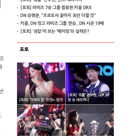
[포토] 라이즈 7승 그룹 합류한 키움 DRX
DN 유병준, "프로로서 끝까지 최선 다할 것"
키움, DN 꺾고 라이즈 그룹 연승...DN 시즌 19패
외
[포토] '유칼'이 보는 '에이밍'의 실력은?
이
포토
스코
데
번
[포토] '유칼' 손우현, LCK 3R
[포토] '거제의 딸' 리센느 원이
첫 승 세리머니
표