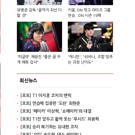
유병준 감독 "끝까지 최선 다
키움, DN 꺾고 라이즈 그룹
할 것"
연승...DN 시즌 19패
'피글렛' 채광진 "좋은 꿈 꾸
'캐니언', "쉬바나, 조합 맞추
게 해줘 감사"
는 과정 난이도"
최신뉴스
[포토] T1 이지훈 코치의 밴픽
[포토] 연습에 집중한 '도란' 최현준
[포토] '페이커' 이상혁, '쇼메이커'와 대결
[포토] T1전 앞두고 활짝 웃는 '루시드' 최용혁
[포토] 승리 복기하는 유내현 코치
[포토] '유칼' 손우현, 댄스 세리머니