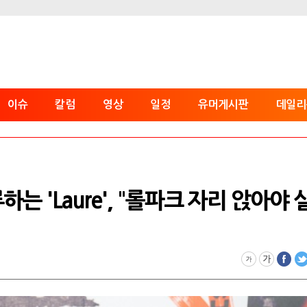
이슈
칼럼
영상
일정
유머게시판
데일리
하는 'Laure', "롤파크 자리 앉아야 