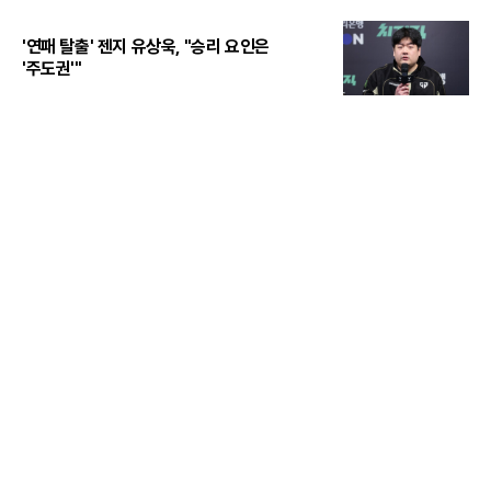
'연패 탈출' 젠지 유상욱, "승리 요인은
'주도권'"