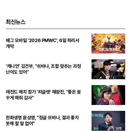
최신뉴스
배그 모바일 '2026 PMWC', 6일 파리서
개막
'캐니언' 김건부, "쉬바나, 조합 맞추는 과정
난이도 있어"
레전드 매치 참가 '피글렛' 채광진, "좋은 꿈
꾸게 해줘 감사"
한화생명 윤성영, "정글 쉬바나, 결과 좋지
못해 할 말 없어"