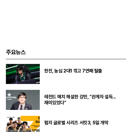
주요뉴스
한진, 농심 2대1 꺾고 7연패 탈출
레전드 매치 해설한 강민, "관계자 설득...
재미있었다"
펍지 글로벌 시리즈 서킷3, 5일 개막