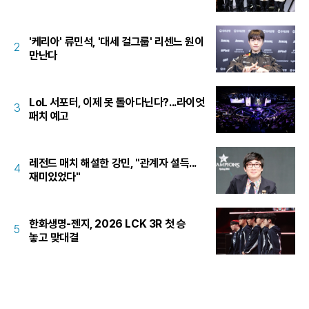
'케리아' 류민석, '대세 걸그룹' 리센느 원이
2
만난다
LoL 서포터, 이제 못 돌아다닌다?...라이엇
3
패치 예고
레전드 매치 해설한 강민, "관계자 설득...
4
재미있었다"
한화생명-젠지, 2026 LCK 3R 첫 승
5
놓고 맞대결