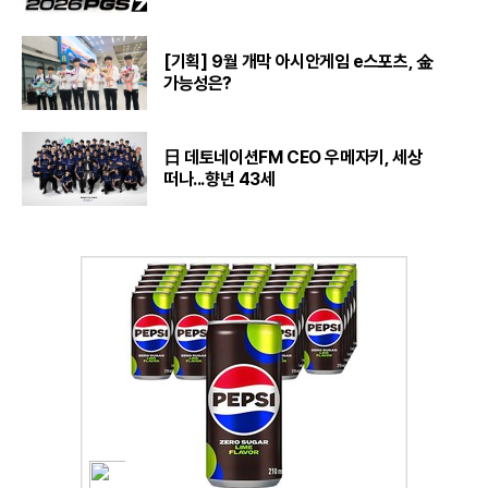
[기획] 9월 개막 아시안게임 e스포츠, 金
가능성은?
日 데토네이션FM CEO 우메자키, 세상
떠나...향년 43세