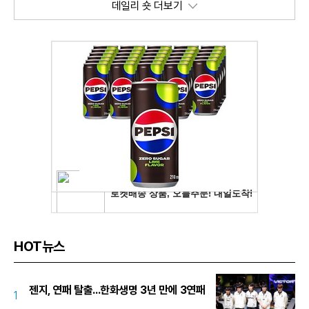
데일리 숏 더보기
HOT뉴스
젠지, 연패 탈출...한화생명 3년 만에 3연패
1