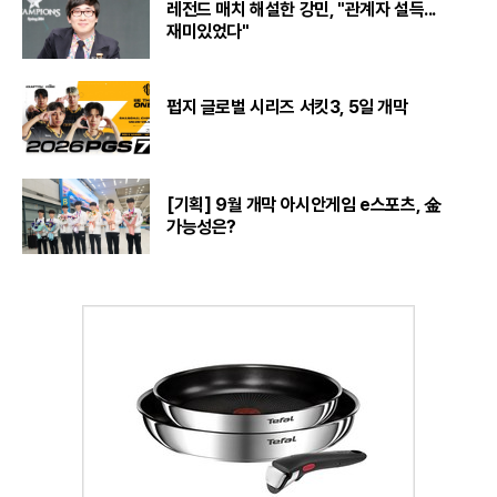
레전드 매치 해설한 강민, "관계자 설득...
재미있었다"
펍지 글로벌 시리즈 서킷3, 5일 개막
[기획] 9월 개막 아시안게임 e스포츠, 金
가능성은?