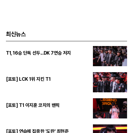
최신뉴스
T1, 16승 단독 선두...DK 7연승 저지
[포토] LCK 1위 지킨 T1
[포토] T1 이지훈 코치의 밴픽
[포토] 연습에 집중한 '도란' 최현준