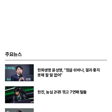
주요뉴스
한화생명 윤성영, "정글 쉬바나, 결과 좋지
못해 할 말 없어"
한진, 농심 2대1 꺾고 7연패 탈출