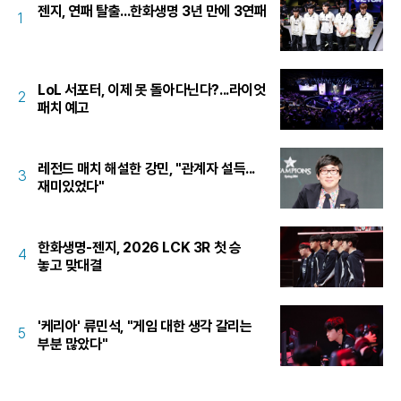
젠지, 연패 탈출...한화생명 3년 만에 3연패
1
LoL 서포터, 이제 못 돌아다닌다?...라이엇
2
패치 예고
레전드 매치 해설한 강민, "관계자 설득...
3
재미있었다"
한화생명-젠지, 2026 LCK 3R 첫 승
4
놓고 맞대결
'케리아' 류민석, "게임 대한 생각 갈리는
5
부분 많았다"