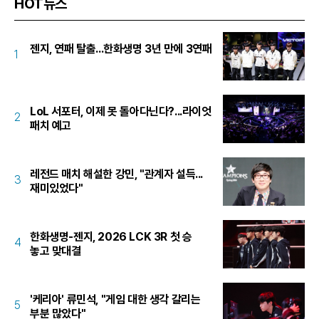
HOT뉴스
젠지, 연패 탈출...한화생명 3년 만에 3연패
1
LoL 서포터, 이제 못 돌아다닌다?...라이엇
2
패치 예고
레전드 매치 해설한 강민, "관계자 설득...
3
재미있었다"
한화생명-젠지, 2026 LCK 3R 첫 승
4
놓고 맞대결
'케리아' 류민석, "게임 대한 생각 갈리는
5
부분 많았다"