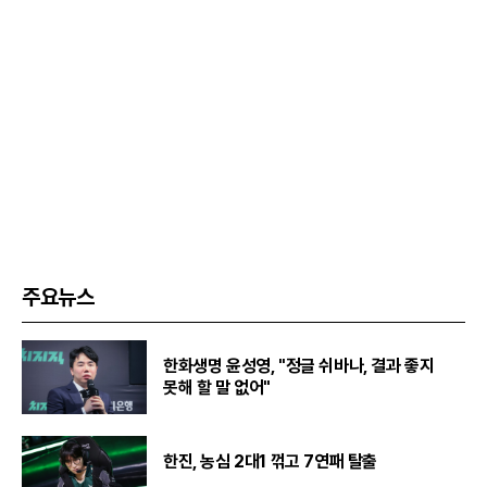
주요뉴스
한화생명 윤성영, "정글 쉬바나, 결과 좋지
못해 할 말 없어"
한진, 농심 2대1 꺾고 7연패 탈출