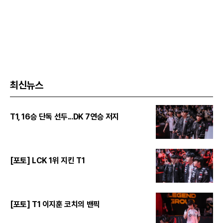
최신뉴스
T1, 16승 단독 선두...DK 7연승 저지
[포토] LCK 1위 지킨 T1
[포토] T1 이지훈 코치의 밴픽