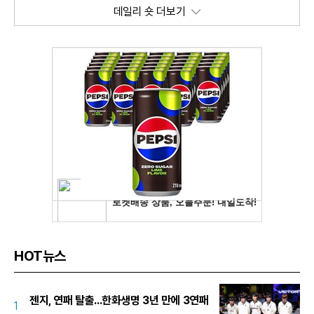
데일리 숏 더보기
HOT뉴스
젠지, 연패 탈출...한화생명 3년 만에 3연패
1