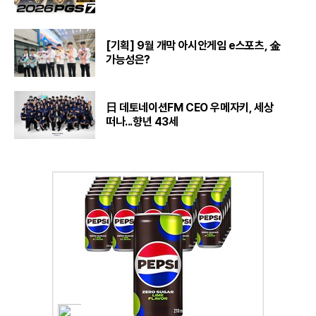
[기획] 9월 개막 아시안게임 e스포츠, 金
가능성은?
日 데토네이션FM CEO 우메자키, 세상
떠나...향년 43세