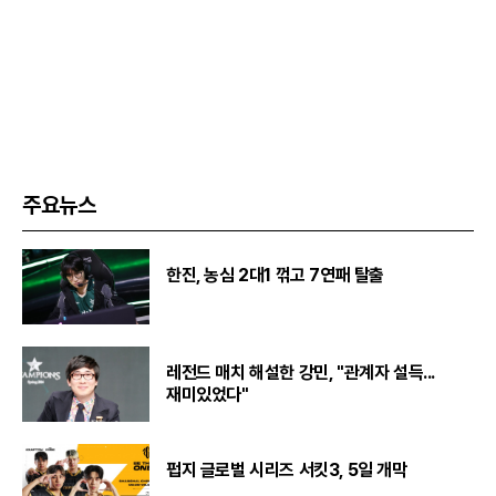
주요뉴스
한진, 농심 2대1 꺾고 7연패 탈출
레전드 매치 해설한 강민, "관계자 설득...
재미있었다"
펍지 글로벌 시리즈 서킷3, 5일 개막