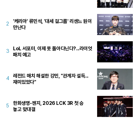
'케리아' 류민석, '대세 걸그룹' 리센느 원이
2
만난다
LoL 서포터, 이제 못 돌아다닌다?...라이엇
3
패치 예고
레전드 매치 해설한 강민, "관계자 설득...
4
재미있었다"
한화생명-젠지, 2026 LCK 3R 첫 승
5
놓고 맞대결