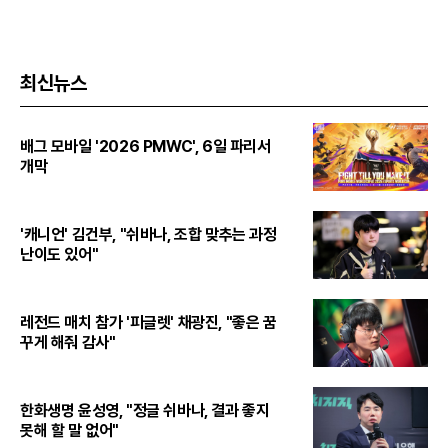
최신뉴스
배그 모바일 '2026 PMWC', 6일 파리서
개막
'캐니언' 김건부, "쉬바나, 조합 맞추는 과정
난이도 있어"
레전드 매치 참가 '피글렛' 채광진, "좋은 꿈
꾸게 해줘 감사"
한화생명 윤성영, "정글 쉬바나, 결과 좋지
못해 할 말 없어"