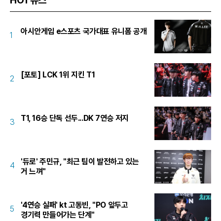
아시안게임 e스포츠 국가대표 유니폼 공개
1
[포토] LCK 1위 지킨 T1
2
T1, 16승 단독 선두...DK 7연승 저지
3
'듀로' 주민규, "최근 팀이 발전하고 있는
4
거 느껴"
'4연승 실패' kt 고동빈, "PO 앞두고
5
경기력 만들어가는 단계"