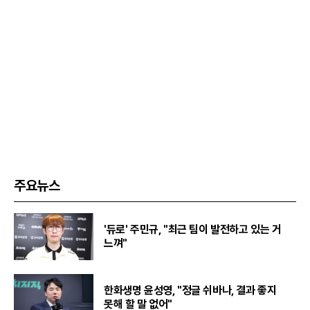
주요뉴스
'듀로' 주민규, "최근 팀이 발전하고 있는 거
느껴"
한화생명 윤성영, "정글 쉬바나, 결과 좋지
못해 할 말 없어"