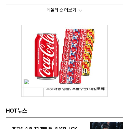
데일리 숏 더보기
HOT뉴스
초고속 승격 T1 '페인터' 김은후, LCK