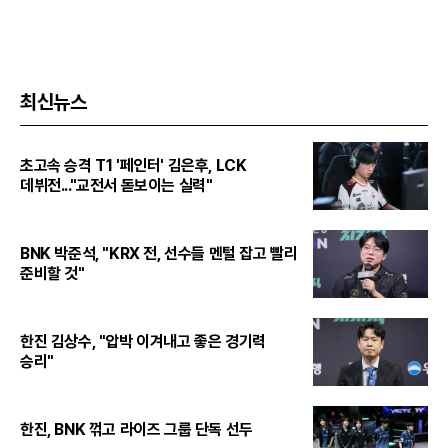
최신뉴스
초고속 승격 T1 '페인터' 김은후, LCK
데뷔전..."교전서 돋보이는 실력"
BNK 박준석, "KRX 전, 선수들 멘털 잡고 빨리
준비할 것"
한진 김상수, "압박 이겨내고 좋은 경기력
승리"
한진, BNK 꺾고 라이즈 그룹 단독 선두