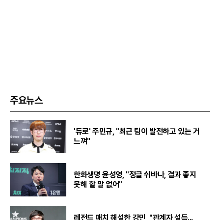
주요뉴스
'듀로' 주민규, "최근 팀이 발전하고 있는 거
느껴"
한화생명 윤성영, "정글 쉬바나, 결과 좋지
못해 할 말 없어"
레전드 매치 해설한 강민, "관계자 설득...