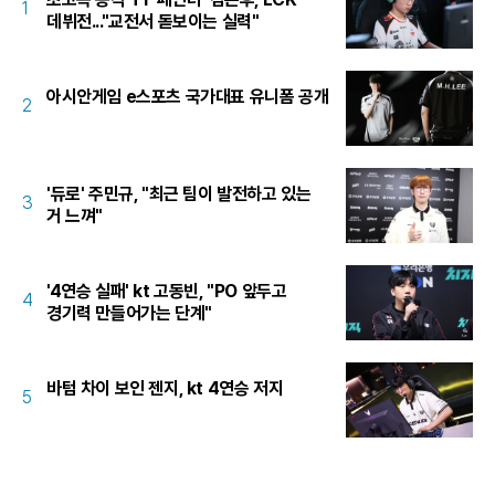
1
데뷔전..."교전서 돋보이는 실력"
아시안게임 e스포츠 국가대표 유니폼 공개
2
'듀로' 주민규, "최근 팀이 발전하고 있는
3
거 느껴"
'4연승 실패' kt 고동빈, "PO 앞두고
4
경기력 만들어가는 단계"
바텀 차이 보인 젠지, kt 4연승 저지
5