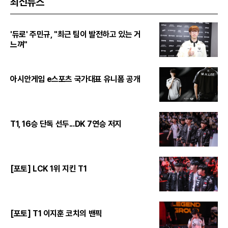
최신뉴스
'듀로' 주민규, "최근 팀이 발전하고 있는 거
느껴"
아시안게임 e스포츠 국가대표 유니폼 공개
T1, 16승 단독 선두...DK 7연승 저지
[포토] LCK 1위 지킨 T1
[포토] T1 이지훈 코치의 밴픽