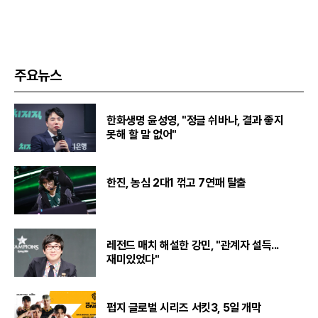
주요뉴스
한화생명 윤성영, "정글 쉬바나, 결과 좋지
못해 할 말 없어"
한진, 농심 2대1 꺾고 7연패 탈출
레전드 매치 해설한 강민, "관계자 설득...
재미있었다"
펍지 글로벌 시리즈 서킷3, 5일 개막