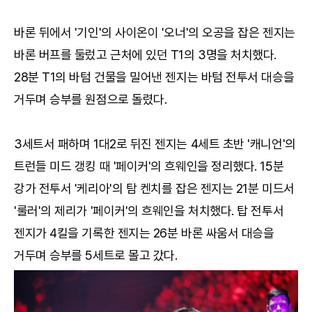
바론 뒤에서 '기인'의 사이온이 '오너'의 오공을 잡은 젠지는
바론 버프를 둘렀고 근처에 있던 T1의 3명을 처치했다.
28분 T1의 바텀 건물을 밀어낸 젠지는 바텀 전투서 대승을
거두며 승부를 원점으로 돌렸다.
3세트서 패하며 1대2로 뒤진 젠지는 4세트 초반 '캐니언'의
트런들 미드 갱킹 때 '페이커'의 흐웨인을 정리했다. 15분
강가 전투서 '케리아'의 탐 켄치를 잡은 젠지는 21분 미드서
'룰러'의 제리가 '페이커'의 흐웨인을 처치했다. 탑 전투서
젠지가 4킬을 기록한 젠지는 26분 바론 싸움서 대승을
거두며 승부를 5세트로 몰고 갔다.