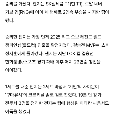
승리를 거뒀다. 젠지는 SK텔레콤 T1(현 T1), 로얄 네버
기브 업(RNG)에 이어 세 번째로 2연속 우승을 차지한 팀이
됐다.
승리한 젠지는 가장 먼저 2025 리그 오브 레전드 월드
챔피언십(롤드컵) 진출을 확정지었다. 결승전 MVP는 '쵸비'
정지훈에게 돌아갔다. 젠지는 지난 LCK 컵 결승전
한화생명e스포츠 경기 패배 이후 매치 23연승 행진을
이어갔다.
1세트를 내준 젠지는 2세트 바텀서 '기인'의 사이온이
'구마유시'의 코르키를 솔로 킬로 잡았다. 19분 탑 강가
전투서 3명을 정리한 젠지는 탑에 형성된 아타칸 싸움서도
이득을 챙겼다.