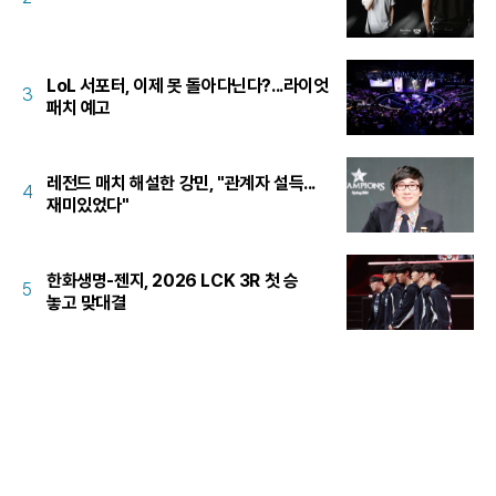
LoL 서포터, 이제 못 돌아다닌다?...라이엇
3
패치 예고
레전드 매치 해설한 강민, "관계자 설득...
4
재미있었다"
한화생명-젠지, 2026 LCK 3R 첫 승
5
놓고 맞대결