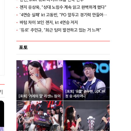
젠지 유상욱, "상대 노림수 계속 읽고 완벽하게 했다"
'4연승 실패' kt 고동빈, "PO 앞두고 경기력 만들어가는 단계"
바텀 차이 보인 젠지, kt 4연승 저지
'듀로' 주민규, "최근 팀이 발전하고 있는 거 느껴"
포토
기
[포토] '유칼' 손우현, LCK 3R
[포토] '거제의 딸' 리센느 원이
첫 승 세리머니