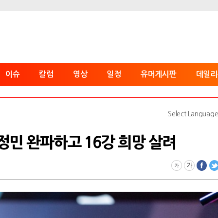
이슈
칼럼
영상
일정
유머게시판
데일리
Select Languag
' 김정민 완파하고 16강 희망 살려