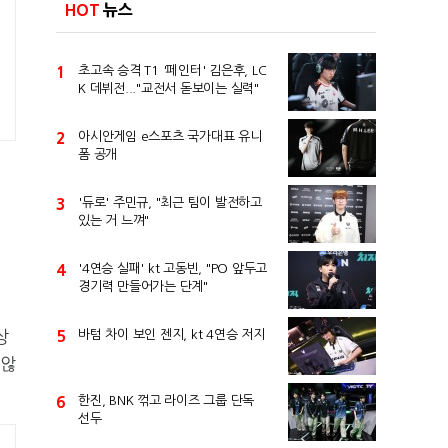
HOT
뉴스
1
초고속 승격 T1 '페인터' 김은후, LC
K 데뷔전..."교전서 돋보이는 실력"
2
아시안게임 e스포츠 국가대표 유니
폼 공개
3
'듀로' 주민규, "최근 팀이 발전하고
있는 거 느껴"
4
'4연승 실패' kt 고동빈, "PO 앞두고
경기력 만들어가는 단계"
상
5
바텀 차이 보인 젠지, kt 4연승 저지
 않
6
한진, BNK 꺾고 라이즈 그룹 단독
선두