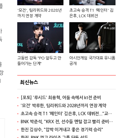
를
'모건', 팀리퀴드와 2028년
초고속 승격 T1 '페인터' 김
까지 연장 계약
은후, LCK 데뷔전
가
득
고동빈 감독 "PO 앞두고 만
아시안게임 국가대표 유니폼
을
들어가는 단계"
공개
장
1
최신뉴스
[포토] '루시드' 최용혁, 어둠 속에서 kt전 준비
'모건' 박루한, 팀리퀴드와 2028년까지 연장 계약
초고속 승격 T1 '페인터' 김은후, LCK 데뷔전..."교전서 돋보이는 실력"
BNK 박준석, "KRX 전, 선수들 멘털 잡고 빨리 준비할 것"
한진 김상수, "압박 이겨내고 좋은 경기력 승리"
한진, BNK 꺾고 라이즈 그룹 단독 선두