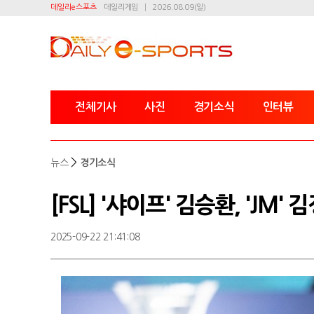
데일리e스포츠
데일리게임
2026.08.09(일)
전체기사
사진
경기소식
인터뷰
>
뉴스
경기소식
[FSL] '샤이프' 김승환, 'JM
2025-09-22 21:41:08