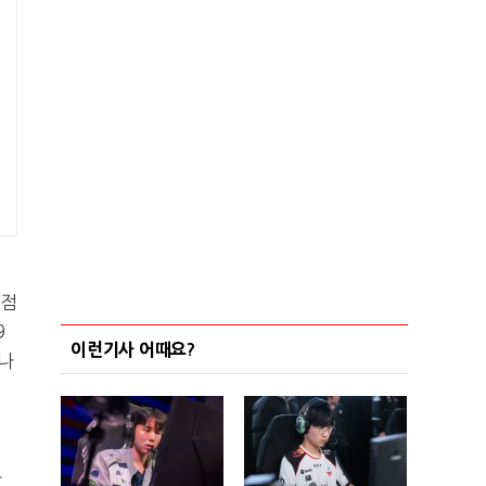
취점
9
이런기사 어때요?
나
하