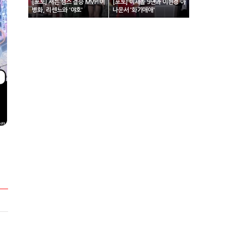
[포토] 서든 챔스 결승 MVP 이
[포토] 이세돌 9단과 이현경 아
병화, 리센느와 '야호'
나운서 '화기애애'