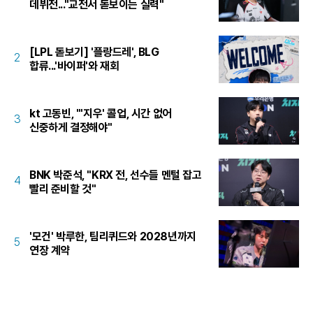
데뷔전..."교전서 돋보이는 실력"
[LPL 돋보기] '플랑드레', BLG
2
합류...'바이퍼'와 재회
kt 고동빈, "'지우' 콜업, 시간 없어
3
신중하게 결정해야"
BNK 박준석, "KRX 전, 선수들 멘털 잡고
4
빨리 준비할 것"
'모건' 박루한, 팀리퀴드와 2028년까지
5
연장 계약