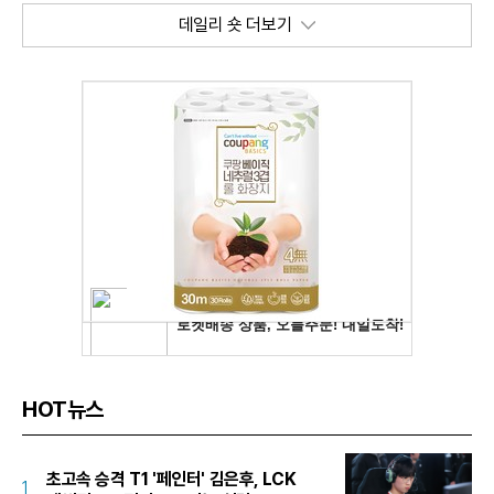
데일리 숏 더보기
HOT뉴스
초고속 승격 T1 '페인터' 김은후, LCK
1