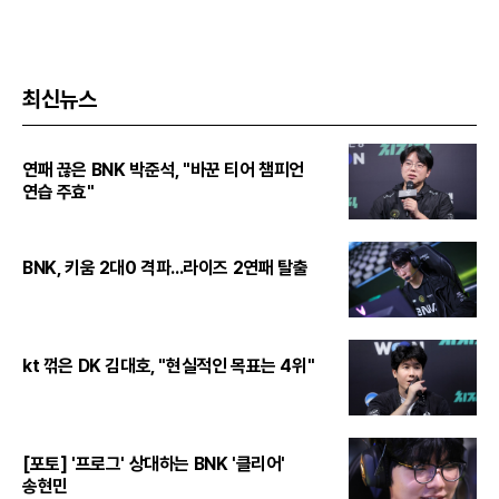
최신뉴스
연패 끊은 BNK 박준석, "바꾼 티어 챔피언
연습 주효"
BNK, 키움 2대0 격파...라이즈 2연패 탈출
kt 꺾은 DK 김대호, "현실적인 목표는 4위"
[포토] '프로그' 상대하는 BNK '클리어'
송현민