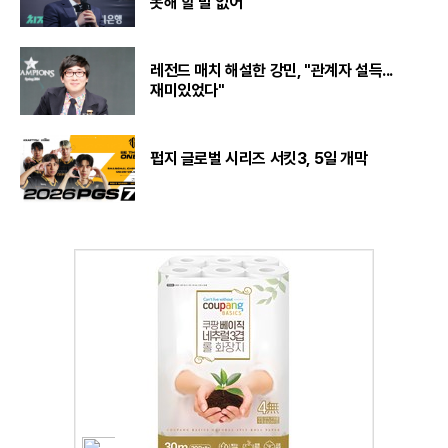
못해 할 말 없어"
레전드 매치 해설한 강민, "관계자 설득...
재미있었다"
펍지 글로벌 시리즈 서킷3, 5일 개막