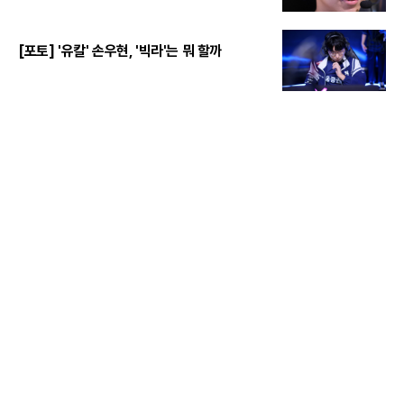
[포토] '유칼' 손우현, '빅라'는 뭐 할까