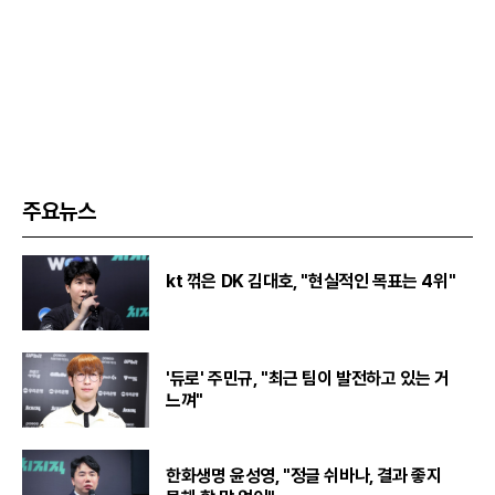
주요뉴스
kt 꺾은 DK 김대호, "현실적인 목표는 4위"
'듀로' 주민규, "최근 팀이 발전하고 있는 거
느껴"
한화생명 윤성영, "정글 쉬바나, 결과 좋지