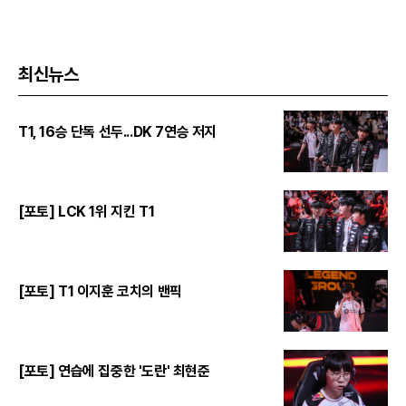
최신뉴스
T1, 16승 단독 선두...DK 7연승 저지
[포토] LCK 1위 지킨 T1
[포토] T1 이지훈 코치의 밴픽
[포토] 연습에 집중한 '도란' 최현준