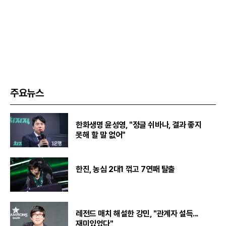
주요뉴스
한화생명 윤성영, "정글 쉬바나, 결과 좋지
못해 할 말 없어"
한진, 농심 2대1 꺾고 7연패 탈출
레전드 매치 해설한 강민, "관계자 설득...
재미있었다"