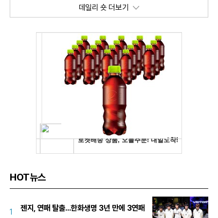
데일리 숏 더보기
HOT뉴스
젠지, 연패 탈출...한화생명 3년 만에 3연패
1