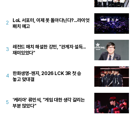
LoL 서포터, 이제 못 돌아다닌다?...라이엇
2
패치 예고
레전드 매치 해설한 강민, "관계자 설득...
3
재미있었다"
한화생명-젠지, 2026 LCK 3R 첫 승
4
놓고 맞대결
'케리아' 류민석, "게임 대한 생각 갈리는
5
부분 많았다"