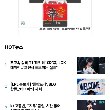
HOT뉴스
초고속 승격 T1 '페인터' 김은후, LCK
1
데뷔전..."교전서 돋보이는 실력"
[LPL 돋보기] '플랑드레', BLG
2
합류...'바이퍼'와 재회
kt 고동빈, "'지우' 콜업, 시간 없어
3