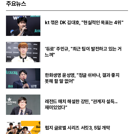
주요뉴스
kt 꺾은 DK 김대호, "현실적인 목표는 4위"
'듀로' 주민규, "최근 팀이 발전하고 있는 거
느껴"
한화생명 윤성영, "정글 쉬바나, 결과 좋지
못해 할 말 없어"
레전드 매치 해설한 강민, "관계자 설득...
재미있었다"
펍지 글로벌 시리즈 서킷3, 5일 개막