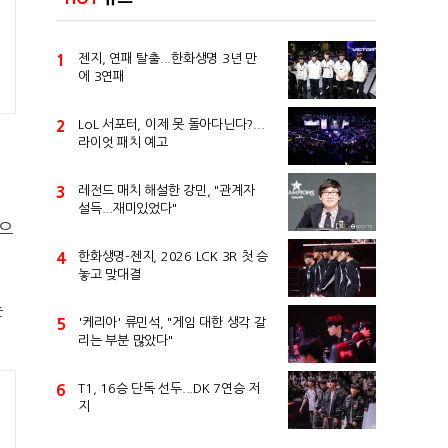
1
젠지, 연패 탈출...한화생명 3년 만
에 3연패
2
LoL 서포터, 이제 못 돌아다닌다?...
라이엇 패치 예고
3
레전드 매치 해설한 강민, "관계자
설득...재미있었다"
0으
4
한화생명-젠지, 2026 LCK 3R 첫 승
놓고 맞대결
는
5
'케리아' 류민석, "게임 대한 생각 갈
리는 부분 많았다"
6
T1, 16승 단독 선두...DK 7연승 저
지