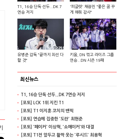
T1, 16승 단독 선두...DK 7
'피글렛' 채광진 "좋은 꿈 꾸
연승 저지
게 해줘 감사"
유병준 감독 "끝까지 최선 다
키움, DN 꺾고 라이즈 그룹
할 것"
연승...DN 시즌 19패
최신뉴스
T1, 16승 단독 선두...DK 7연승 저지
[포토] LCK 1위 지킨 T1
[포토] T1 이지훈 코치의 밴픽
[포토] 연습에 집중한 '도란' 최현준
[포토] '페이커' 이상혁, '쇼메이커'와 대결
기
[포토] T1전 앞두고 활짝 웃는 '루시드' 최용혁