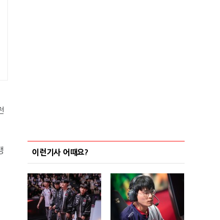
전
갱
이런기사 어때요?