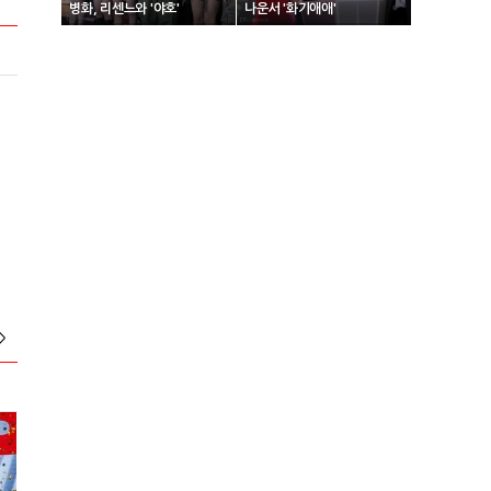
병화, 리센느와 '야호'
나운서 '화기애애'
>