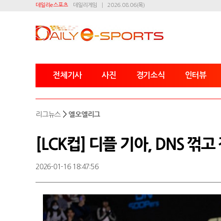
데일리e스포츠
데일리게임
2026.08.06(목)
전체기사
사진
경기소식
인터뷰
>
리그뉴스
엘오엘리그
[LCK컵] 디플 기아, DNS 꺾
2026-01-16 18:47:56