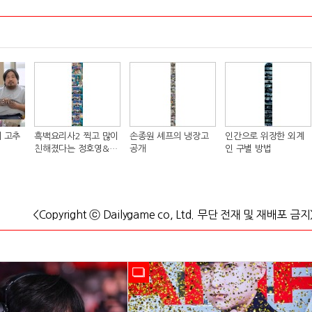
 고추
흑백요리사2 찍고 많이
손종원 셰프의 냉장고
인간으로 위장한 외계
친해졌다는 정호영&샘
공개
인 구별 방법
킴 셰프..JPG
<Copyright ⓒ Dailygame co, Ltd. 무단 전재 및 재배포 금지