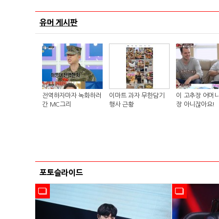
유머 게시판
전역하자마자 녹화하러
이마트 과자 무한담기
이 고추장 어머니
간 MC그리
행사 근황
장 아니잖아요!
포토슬라이드