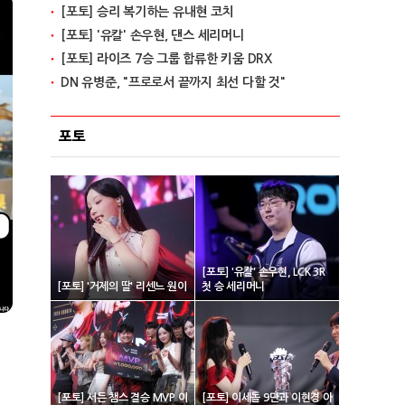
[포토] 승리 복기하는 유내현 코치
[포토] '유칼' 손우현, 댄스 세리머니
[포토] 라이즈 7승 그룹 합류한 키움 DRX
DN 유병준, "프로로서 끝까지 최선 다할 것"
포토
[포토] '유칼' 손우현, LCK 3R
[포토] '거제의 딸' 리센느 원이
첫 승 세리머니
[포토] 서든 챔스 결승 MVP 이
[포토] 이세돌 9단과 이현경 아