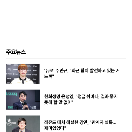
주요뉴스
'듀로' 주민규, "최근 팀이 발전하고 있는 거
느껴"
한화생명 윤성영, "정글 쉬바나, 결과 좋지
못해 할 말 없어"
레전드 매치 해설한 강민, "관계자 설득...
재미있었다"