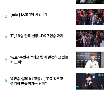
[포토] LCK 1위 지킨 T1
2
T1, 16승 단독 선두...DK 7연승 저지
3
'듀로' 주민규, "최근 팀이 발전하고 있는
4
거 느껴"
'4연승 실패' kt 고동빈, "PO 앞두고
5
경기력 만들어가는 단계"