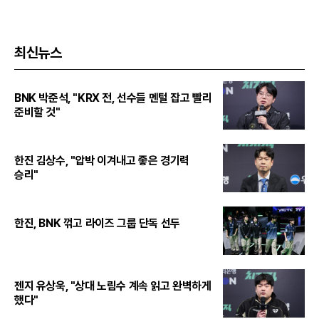
최신뉴스
BNK 박준석, "KRX 전, 선수들 멘털 잡고 빨리
준비할 것"
한진 김상수, "압박 이겨내고 좋은 경기력
승리"
한진, BNK 꺾고 라이즈 그룹 단독 선두
젠지 유상욱, "상대 노림수 계속 읽고 완벽하게
했다"