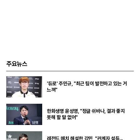
주요뉴스
'듀로' 주민규, "최근 팀이 발전하고 있는 거
느껴"
한화생명 윤성영, "정글 쉬바나, 결과 좋지
못해 할 말 없어"
레전드 매치 해설한 강민, "관계자 설득...