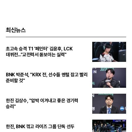
최신뉴스
초고속 승격 T1 '페인터' 김윤후, LCK
데뷔전..."교전력서 돋보이는 실력"
BNK 박준석, "KRX 전, 선수들 멘털 잡고 빨리
준비할 것"
한진 김상수, "압박 이겨내고 좋은 경기력
승리"
한진, BNK 꺾고 라이즈 그룹 단독 선두