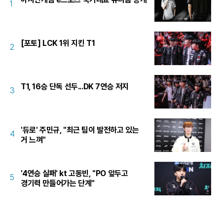
1
[포토] LCK 1위 지킨 T1
2
T1, 16승 단독 선두...DK 7연승 저지
3
'듀로' 주민규, "최근 팀이 발전하고 있는
4
거 느껴"
'4연승 실패' kt 고동빈, "PO 앞두고
5
경기력 만들어가는 단계"