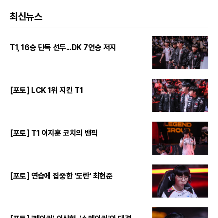
최신뉴스
T1, 16승 단독 선두...DK 7연승 저지
[포토] LCK 1위 지킨 T1
[포토] T1 이지훈 코치의 밴픽
[포토] 연습에 집중한 '도란' 최현준