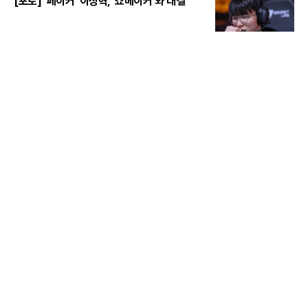
[포토] '페이커' 이상혁, '쇼메이커'와 대결