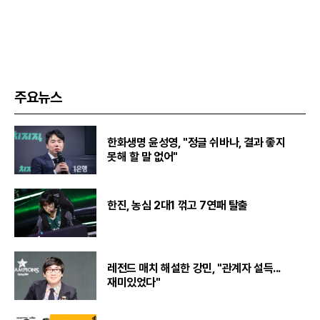
주요뉴스
한화생명 윤성영, "정글 쉬바나, 결과 좋지
못해 할 말 없어"
한진, 농심 2대1 꺾고 7연패 탈출
레전드 매치 해설한 강민, "관계자 설득...
재미있었다"