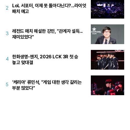
LoL 서포터, 이제 못 돌아다닌다?...라이엇
2
패치 예고
레전드 매치 해설한 강민, "관계자 설득...
3
재미있었다"
한화생명-젠지, 2026 LCK 3R 첫 승
4
놓고 맞대결
'케리아' 류민석, "게임 대한 생각 갈리는
5
부분 많았다"