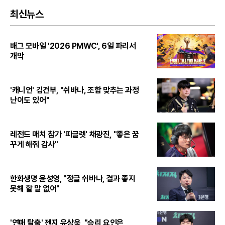
최신뉴스
배그 모바일 '2026 PMWC', 6일 파리서
개막
'캐니언' 김건부, "쉬바나, 조합 맞추는 과정
난이도 있어"
레전드 매치 참가 '피글렛' 채광진, "좋은 꿈
꾸게 해줘 감사"
한화생명 윤성영, "정글 쉬바나, 결과 좋지
못해 할 말 없어"
'연패 탈출' 젠지 유상욱, "승리 요인은