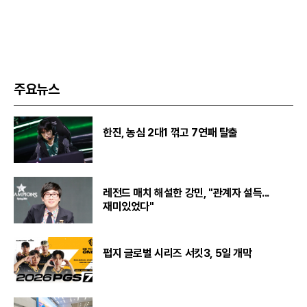
주요뉴스
한진, 농심 2대1 꺾고 7연패 탈출
레전드 매치 해설한 강민, "관계자 설득...
재미있었다"
펍지 글로벌 시리즈 서킷3, 5일 개막