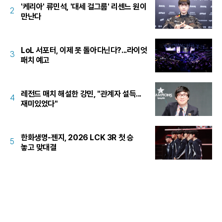
'케리아' 류민석, '대세 걸그룹' 리센느 원이
2
만난다
LoL 서포터, 이제 못 돌아다닌다?...라이엇
3
패치 예고
레전드 매치 해설한 강민, "관계자 설득...
4
재미있었다"
한화생명-젠지, 2026 LCK 3R 첫 승
5
놓고 맞대결