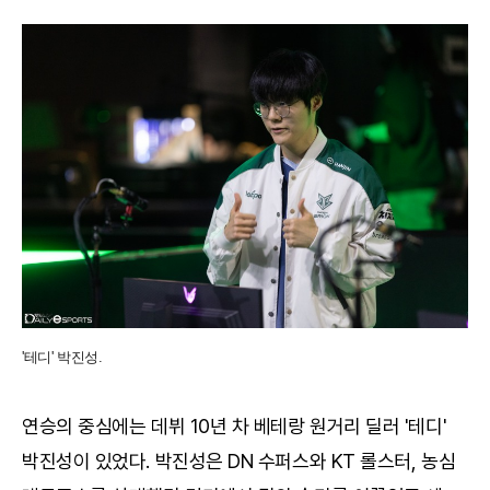
'테디' 박진성.
연승의 중심에는 데뷔 10년 차 베테랑 원거리 딜러 '테디'
박진성이 있었다. 박진성은 DN 수퍼스와 KT 롤스터, 농심