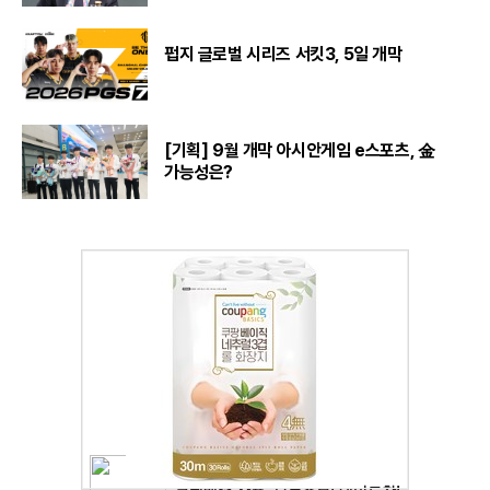
펍지 글로벌 시리즈 서킷3, 5일 개막
[기획] 9월 개막 아시안게임 e스포츠, 金
가능성은?