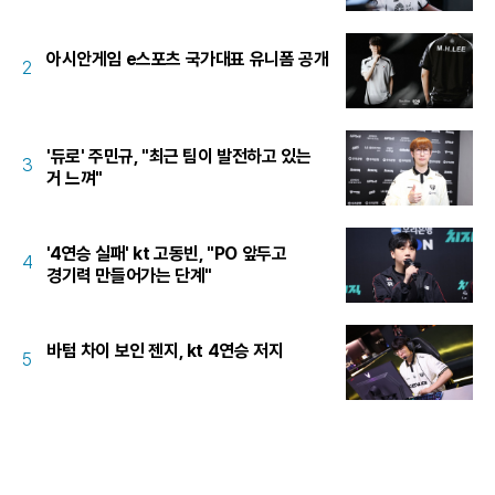
아시안게임 e스포츠 국가대표 유니폼 공개
2
'듀로' 주민규, "최근 팀이 발전하고 있는
3
거 느껴"
'4연승 실패' kt 고동빈, "PO 앞두고
4
경기력 만들어가는 단계"
바텀 차이 보인 젠지, kt 4연승 저지
5