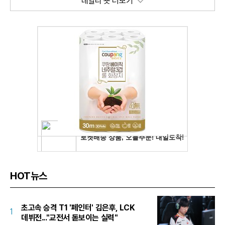
데일리 숏 더보기
HOT뉴스
초고속 승격 T1 '페인터' 김은후, LCK
1
데뷔전..."교전서 돋보이는 실력"