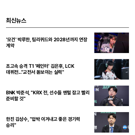
최신뉴스
'모건' 박루한, 팀리퀴드와 2028년까지 연장
계약
초고속 승격 T1 '페인터' 김은후, LCK
데뷔전..."교전서 돋보이는 실력"
BNK 박준석, "KRX 전, 선수들 멘털 잡고 빨리
준비할 것"
한진 김상수, "압박 이겨내고 좋은 경기력
승리"