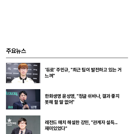
주요뉴스
'듀로' 주민규, "최근 팀이 발전하고 있는 거
느껴"
한화생명 윤성영, "정글 쉬바나, 결과 좋지
못해 할 말 없어"
레전드 매치 해설한 강민, "관계자 설득...
재미있었다"