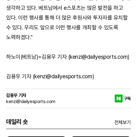
생각하고 있다. 베트남에서 e스포츠는 많은 발전을 하고
있다. 이런 행사를 통해 더 많은 후원사와 투자자를 유치할
수 있다. 우리도 앞으로 이런 행사를 개최할 수 있도록
노력하겠다."
하노이(베트남)=김용우 기자 (kenzi@dailyesports.com)
김용우 기자 (kenzi@dailyesports.com)
김용우 기자
구독
kenzi@dailyesports.com
데일리 숏
전체보기