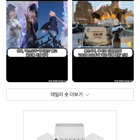
데일리 숏 더보기