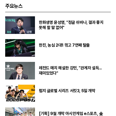
주요뉴스
한화생명 윤성영, "정글 쉬바나, 결과 좋지
못해 할 말 없어"
한진, 농심 2대1 꺾고 7연패 탈출
레전드 매치 해설한 강민, "관계자 설득...
재미있었다"
펍지 글로벌 시리즈 서킷3, 5일 개막
[기획] 9월 개막 아시안게임 e스포츠, 金