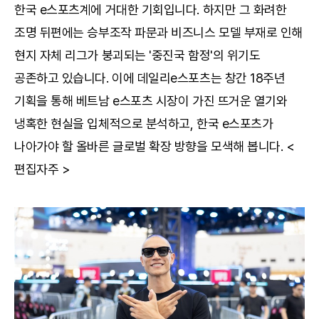
한국 e스포츠계에 거대한 기회입니다. 하지만 그 화려한
조명 뒤편에는 승부조작 파문과 비즈니스 모델 부재로 인해
현지 자체 리그가 붕괴되는 '중진국 함정'의 위기도
공존하고 있습니다. 이에 데일리e스포츠는 창간 18주년
기획을 통해 베트남 e스포츠 시장이 가진 뜨거운 열기와
냉혹한 현실을 입체적으로 분석하고, 한국 e스포츠가
나아가야 할 올바른 글로벌 확장 방향을 모색해 봅니다. <
편집자주 >