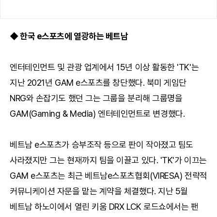
◆ 한국 e스포츠에 열광하는 베트남
엔터테인먼트 및 관광 업계에서 15년 이상 활동한 'TK'는
지난 2021년 GAM e스포츠를 창단했다. 북미 게임단
NRG와 손잡기도 했던 그는 그룹을 분리해 그룹명을
GAM(Gaming & Media) 엔터테인먼트로 변경했다.
베트남 e스포츠가 승부조작 등으로 판이 작아졌고 팀도
사라졌지만 그는 현재까지 팀을 이끌고 있다. 'TK'가 이끄는
GAM e스포츠는 최근 베트남e스포츠협회(VIRESA) 전략적
커뮤니케이션 자문을 맡는 계약을 체결했다. 지난 5월
베트남 하노이에서 열린 키움 DRX LCK 로드쇼에서는 팬