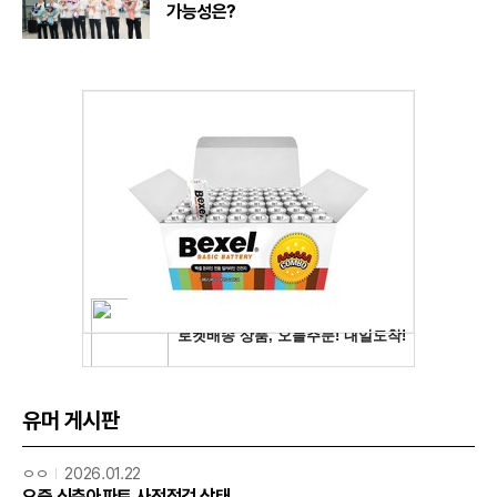
가능성은?
유머 게시판
ㅇㅇ
2026.01.22
요즘 신축아파트 사전점검 상태