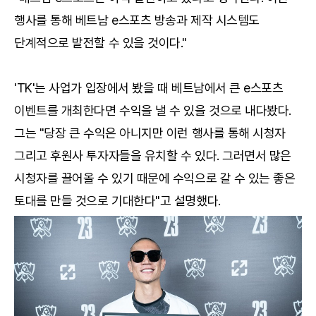
행사를 통해 베트남 e스포츠 방송과 제작 시스템도
단계적으로 발전할 수 있을 것이다."
'TK'는 사업가 입장에서 봤을 때 베트남에서 큰 e스포츠
이벤트를 개최한다면 수익을 낼 수 있을 것으로 내다봤다.
그는 "당장 큰 수익은 아니지만 이런 행사를 통해 시청자
그리고 후원사 투자자들을 유치할 수 있다. 그러면서 많은
시청자를 끌어올 수 있기 때문에 수익으로 갈 수 있는 좋은
토대를 만들 것으로 기대한다"고 설명했다.