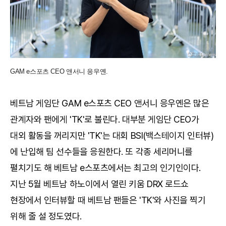
GAM e스포츠 CEO 앤서니 응우옌.
베트남 게임단 GAM e스포츠 CEO 앤서니 응우옌은 많은
관계자와 팬에게 'TK'로 불린다. 대부분 게임단 CEO가
대외 활동을 꺼리지만 'TK'는 대회 BSI(백스테이지 인터뷰)
에 난입해 팀 선수들을 응원한다. 또 각종 세리머니를
펼치기도 해 베트남 e스포츠에서는 최고의 인기인이다.
지난 5월 베트남 하노이에서 열린 키움 DRX 로드쇼
현장에서 인터뷰할 때 베트남 팬들은 'TK'와 사진을 찍기
위해 줄 설 정도였다.