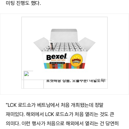
미팅 진행도 했다.
"LCK 로드쇼가 베트남에서 처음 개최됐는데 정말
재미있다. 해외에서 LCK 로드쇼가 처음 열리는 것도 큰
의미다. 이런 행사가 처음으로 해외에서 열리는 건 당연히