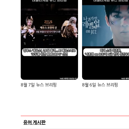
8월 7일 뉴스 브리핑
8월 6일 뉴스 브리핑
유머 게시판