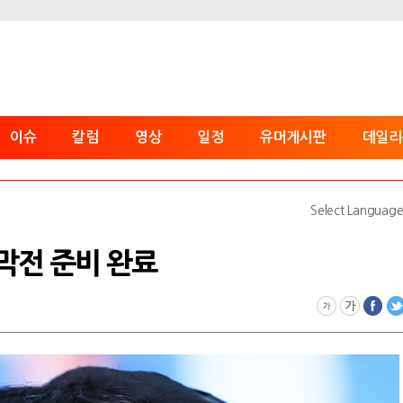
이슈
칼럼
영상
일정
유머게시판
데일리
Select Languag
 개막전 준비 완료