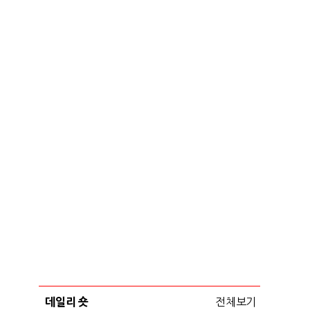
데일리 숏
전체보기