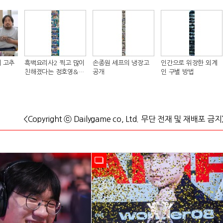
 고추
흑백요리사2 찍고 많이
손종원 셰프의 냉장고
인간으로 위장한 외계
친해졌다는 정호영&샘
공개
인 구별 방법
킴 셰프..JPG
<Copyright ⓒ Dailygame co, Ltd. 무단 전재 및 재배포 금지