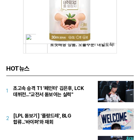
HOT뉴스
초고속 승격 T1 '페인터' 김은후, LCK
1
데뷔전..."교전서 돋보이는 실력"
[LPL 돋보기] '플랑드레', BLG
2
합류...'바이퍼'와 재회