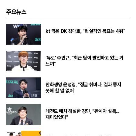
주요뉴스
kt 꺾은 DK 김대호, "현실적인 목표는 4위"
'듀로' 주민규, "최근 팀이 발전하고 있는 거
느껴"
한화생명 윤성영, "정글 쉬바나, 결과 좋지
못해 할 말 없어"
레전드 매치 해설한 강민, "관계자 설득...
재미있었다"