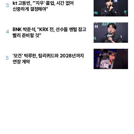
kt 고동빈, "'지우' 콜업, 시간 없어
3
신중하게 결정해야"
BNK 박준석, "KRX 전, 선수들 멘털 잡고
4
빨리 준비할 것"
'모건' 박루한, 팀리퀴드와 2028년까지
5
연장 계약