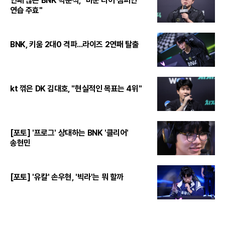
연패 끊은 BNK 박준석, "바꾼 티어 챔피언
연습 주효"
BNK, 키움 2대0 격파...라이즈 2연패 탈출
kt 꺾은 DK 김대호, "현실적인 목표는 4위"
[포토] '프로그' 상대하는 BNK '클리어'
송현민
[포토] '유칼' 손우현, '빅라'는 뭐 할까