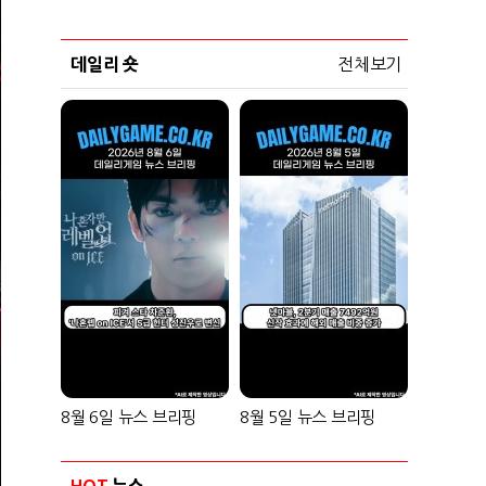
데일리 숏
전체보기
8월 6일 뉴스 브리핑
8월 5일 뉴스 브리핑