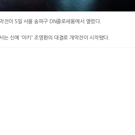
 개막전이 5일 서울 송파구 DN콜로세움에서 열렸다.
 나서는 신예 '아키' 조영환의 대결로 개막전이 시작됐다.