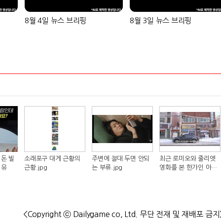
8월 4일 뉴스 브리핑
8월 3일 뉴스 브리핑
돈 빌
소래포구 대게 근황의
주변에 절대 두면 안되
최근 로미오와 줄리엣
이유
근황.jpg
는 부류.jpg
영화를 본 한가인 아들
반응.jpg
<Copyright ⓒ Dailygame co, Ltd. 무단 전재 및 재배포 금지