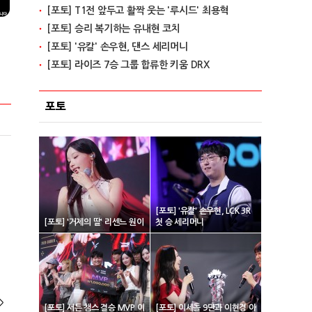
[포토] T1전 앞두고 활짝 웃는 '루시드' 최용혁
[포토] 승리 복기하는 유내현 코치
[포토] '유칼' 손우현, 댄스 세리머니
[포토] 라이즈 7승 그룹 합류한 키움 DRX
포토
[포토] '유칼' 손우현, LCK 3R
[포토] '거제의 딸' 리센느 원이
첫 승 세리머니
>
[포토] 서든 챔스 결승 MVP 이
[포토] 이세돌 9단과 이현경 아