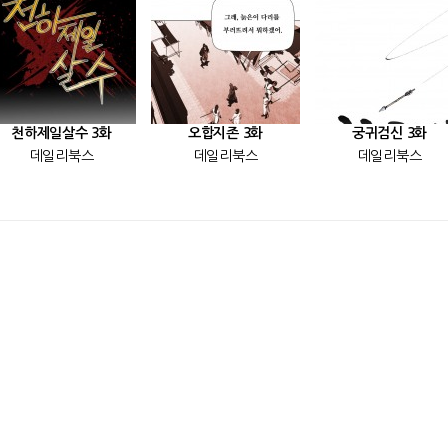
천하제일살수 3화
오합지존 3화
궁귀검신 3화
데일리북스
데일리북스
데일리북스