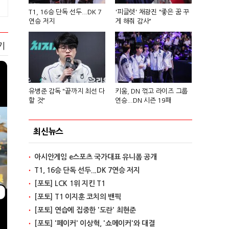
T1, 16승 단독 선두...DK 7
'피글렛' 채광진 "좋은 꿈 꾸
연승 저지
게 해줘 감사"
기
유병준 감독 "끝까지 최선 다
키움, DN 꺾고 라이즈 그룹
할 것"
연승...DN 시즌 19패
최신뉴스
아시안게임 e스포츠 국가대표 유니폼 공개
T1, 16승 단독 선두...DK 7연승 저지
[포토] LCK 1위 지킨 T1
[포토] T1 이지훈 코치의 밴픽
[포토] 연습에 집중한 '도란' 최현준
[포토] '페이커' 이상혁, '쇼메이커'와 대결