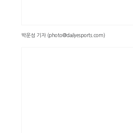
박운성 기자 (photo@dailyesports.com)