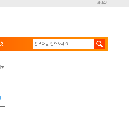
회사소개
숏
e
▼