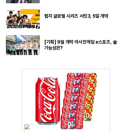
펍지 글로벌 시리즈 서킷3, 5일 개막
[기획] 9월 개막 아시안게임 e스포츠, 金
가능성은?