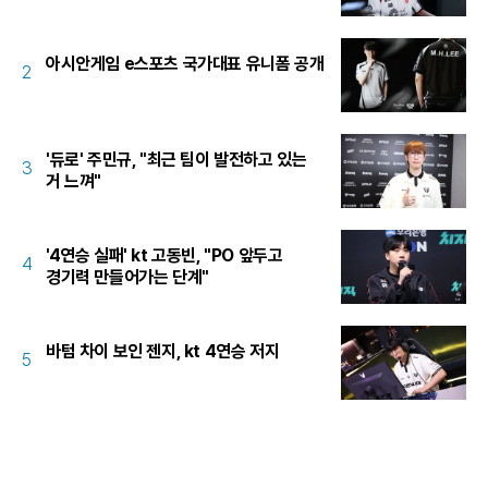
아시안게임 e스포츠 국가대표 유니폼 공개
2
'듀로' 주민규, "최근 팀이 발전하고 있는
3
거 느껴"
'4연승 실패' kt 고동빈, "PO 앞두고
4
경기력 만들어가는 단계"
바텀 차이 보인 젠지, kt 4연승 저지
5