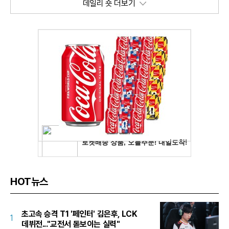
데일리 숏 더보기
HOT뉴스
초고속 승격 T1 '페인터' 김은후, LCK
1
데뷔전..."교전서 돋보이는 실력"