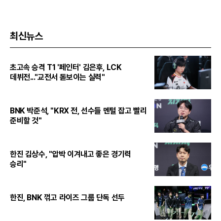
최신뉴스
초고속 승격 T1 '페인터' 김은후, LCK
데뷔전..."교전서 돋보이는 실력"
BNK 박준석, "KRX 전, 선수들 멘털 잡고 빨리
준비할 것"
한진 김상수, "압박 이겨내고 좋은 경기력
승리"
한진, BNK 꺾고 라이즈 그룹 단독 선두