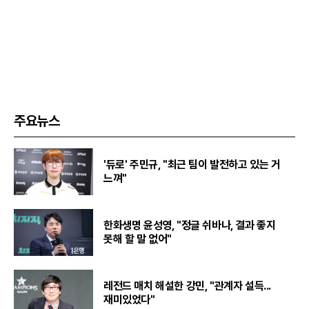
주요뉴스
'듀로' 주민규, "최근 팀이 발전하고 있는 거
느껴"
한화생명 윤성영, "정글 쉬바나, 결과 좋지
못해 할 말 없어"
레전드 매치 해설한 강민, "관계자 설득...
재미있었다"