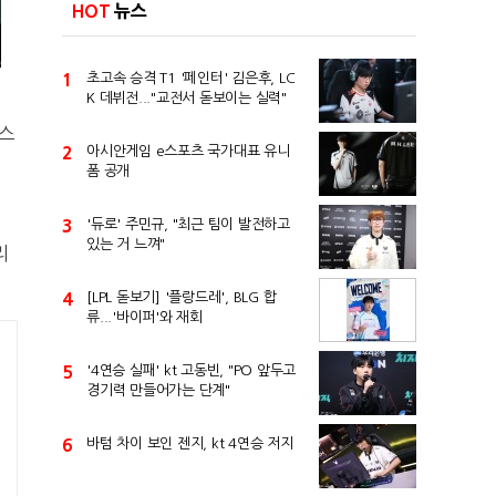
HOT
뉴스
1
초고속 승격 T1 '페인터' 김은후, LC
K 데뷔전..."교전서 돋보이는 실력"
스
2
아시안게임 e스포츠 국가대표 유니
폼 공개
3
'듀로' 주민규, "최근 팀이 발전하고
있는 거 느껴"
리
4
[LPL 돋보기] '플랑드레', BLG 합
류...'바이퍼'와 재회
5
'4연승 실패' kt 고동빈, "PO 앞두고
경기력 만들어가는 단계"
6
바텀 차이 보인 젠지, kt 4연승 저지