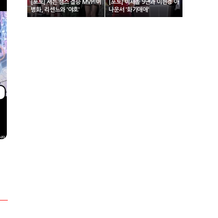
[포토] 서든 챔스 결승 MVP 이
[포토] 이세돌 9단과 이현경 아
병화, 리센느와 '야호'
나운서 '화기애애'