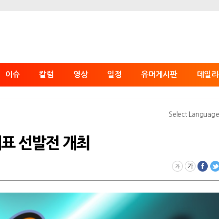
이슈
칼럼
영상
일정
유머게시판
데일리
Select Languag
대표 선발전 개최