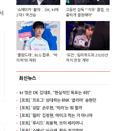
'쇼메이커' 활약... DK, kt에
고동빈 감독 "'지우' 콜업, 신
 세
2대1 역전승
중하게 결정해야"
'플랑드레', BLG 합류...'바
'모건', 팀리퀴드와 2028년
이퍼'와 재회
까지 연장 계약
최신뉴스
kt 꺾은 DK 김대호, "현실적인 목표는 4위"
[포토] '프로그' 상대하는 BNK '클리어' 송현민
[포토] '유칼' 손우현, '빅라'는 뭐 할까
[포토] '윌러' 김정현, 마이크 먹는 거 아니야
[포토] '루시드' 최용혁, 브이 세리머니
[포토] '스매시' 신금재, 힘든 경기였어