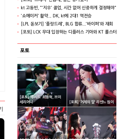
kt 고동빈, "'지우' 콜업, 시간 없어 신중하게 결정해야"
'쇼메이커' 활약... DK, kt에 2대1 역전승
[LPL 돋보기] '플랑드레', BLG 합류...'바이퍼'와 재회
[포토] LCK 무대 입장하는 디플러스 기아와 KT 롤스터
포토
[포토] '루시드' 최용혁, 브이
세리머니
[포토] '거제의 딸' 리센느 원이
기