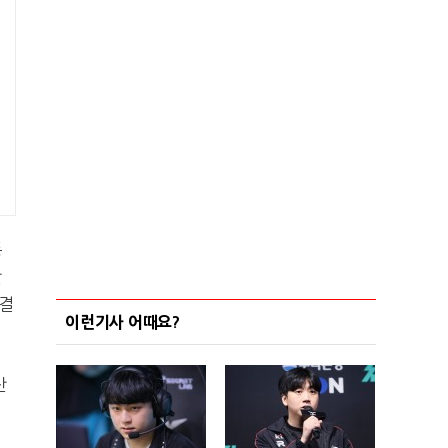
등
산
 결
이런기사 어때요?
산