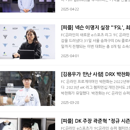
020년 LCK 스프링부터 분석 데스크서 활동
2025-04-22
라'라는 별명도 얻었다. 2021년 라틴 아메리
왔다. ◆ 내가 필요로 한 곳 있어 다행군 전역
[피플] 넥슨 이명지 실장 "'FSL'
FC온라인의 새로운 e스포츠 리그 'FC 온라인
감을 드러냈다.31일 서울 송파구의 DN 콜로세움
일까지 진행되는 이번 대회는 총 8개 팀 소속
봄의 최강자를 결정짓는다.넥슨의 이명지 FC
2025-04-01
파 온라인 3' 때부터 어떻게 하면 더 흥미로운
지만, 당시에는 시기적 어려움으로 실행되지
[김용우가 만난 사람] DRX 박찬화,
FC 온라인 프로게이머인 박찬화는 2022년부
다. 2023년 eK 리그 챔피언십 개인전서도 
박찬화가 유일했다. 박찬화는 FC 온라인 슈퍼 
떠나 새롭게 창단한 DRX로 이적했다. 박찬화는
2025-03-28
함께 다시 한 번 정상 도전에 나선다.◆ 생각을
에 참가했다. B조에 속한 DRX는 kt에 패해
[피플] DK 주장 곽준혁 "정규 시
FC온라인 e스포츠가 'FC온라인 슈퍼 챔피언스