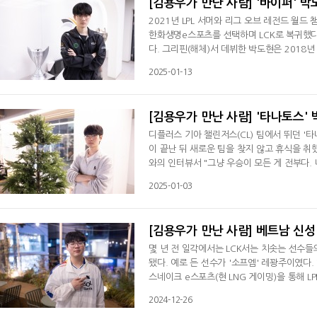
[김용우가 만난 사람] '바이퍼' 박
2021년 LPL 서머와 리그 오브 레전드 월드
한화생명e스포츠를 선택하며 LCK로 복귀했다.
다. 그리핀(해체)서 데뷔한 박도현은 2018년 
(현 T1)을 넘지 못했다. 3연속 준우승을 했던
2025-01-13
도 우승LCK서 우승에 도전했지만 쉽지 않았다.
스터에 패해 탈락했다. 2024년 LCK 스프링
[김용우가 만난 사람] '타나토스'
디플러스 기아 챌린저스(CL) 팀에서 뛰던 '타
이 끝난 뒤 새로운 팀을 찾지 않고 휴식을 취했
와의 인터뷰서 "그냥 우승이 모든 게 전부다.
나"라며 "프로게이머라면 대회서 우승만 하면 된
2025-01-03
년 시즌은 다를 거다현실은 달랐다. LCS 서
에 올랐다. 하지만 승자 2라운드서 플라이퀘
[김용우가 만난 사람] 베트남 신성 
몇 년 전 일각에서는 LCK서는 치솟는 선수
됐다. 예로 든 선수가 '소프엠' 레꽝주이였다.
스네이크 e스포츠(현 LNG 게이밍)을 통해 
컬 선수(중국)로 인정받았다. 올해 초 '레클
2024-12-26
놀라게 했다. 많은 이들이 오랜 시간 동안 유