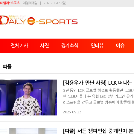
데일리e스포츠
데일리게임
2026.08.09(일)
전체기사
사진
경기소식
인터뷰
이슈
피플
[김용우가 만난 사람] LCK 떠나는
5년 동안 LCK 글로벌 해설로 활동했던 '크
인 '크로니클러'는 유럽 LEC 2부 리그인 유러피언 
K 스프링을 앞두고 글로벌 방송팀에 합류해 활
떠난 자리를 'EGym' 브라이스 폴로 채우려
2025-09-23
다. 그래서 대체 해설자로 합류한 이가 '크로니
스포츠 해외 대회도 중계진에 합류하며 글로
[피플] 서든 챔피언십 중계진이 본 