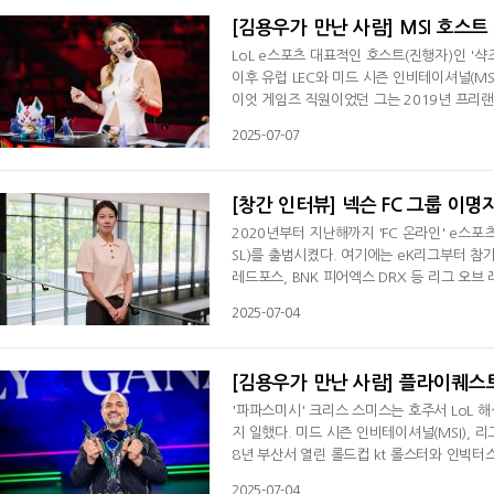
[김용우가 만난 사람] MSI 호스트
LoL e스포츠 대표적인 호스트(진행자)인 '샥
이후 유럽 LEC와 미드 시즌 인비테이셔널(MS
이엇 게임즈 직원이었던 그는 2019년 프리랜
행되는 인텔 익스트림 마스터즈(IEM) 등 분야
2025-07-07
다 밴쿠버서 진행 중인 MSI에 참가 중이다. 
럽팀인 모비스타 코이가 탈락했기 때문이다. 
[창간 인터뷰] 넥슨 FC 그룹 이명
2020년부터 지난해까지 'FC 온라인' e스포
SL)를 출범시켰다. 여기에는 eK리그부터 참가
레드포스, BNK 피어엑스 DRX 등 리그 오브
은 FC 온라인 리그의 프로화다. 지금까지 
2025-07-04
자유롭다는 장점이 있었지만, 안정적이지 못했
처우도 개선됐다. 지금까지는 본인이 프로 선
[김용우가 만난 사람] 플라이퀘스트
'파파스미시' 크리스 스미스는 호주서 LoL 해
지 일했다. 미드 시즌 인비테이셔널(MSI), 
8년 부산서 열린 롤드컵 kt 롤스터와 인빅터스
브즈에 합류한 그는 지난 2022년 11월 플라이퀘
2025-07-04