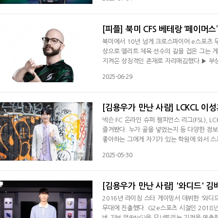
임하고 있다. '파파스미시'가 합류한 이후 플
하드 압둘말렉을 1군으로 빨리 콜업했는데 '대
[피플] 북미 CFS 베테랑 ‘페이머스
북미에서 10년 넘게 크로스파이어 e스포츠 무
상으로 엘리트 체육 선수의 길을 접은 그는 게
지켜온 상징적인 존재로 자리매김했다.▶ 부상
선수였다. 미식축구든, 야구, 농구든 도전할 
2025-06-29
야 했고, 그 공백을 채운 것이 FPS 게임이
서 진행되는 프로 대회가 있고, 글로
[김용우가 만난 사람] LCKCL 이
넥슨 FC 온라인 슈퍼 챔피언스 리그(FSL), 
즐겨봤다. 누가 골을 넣었는지 등 다양한 정
좋아하는 그에게 자기가 있는 학원에 와서 스
성훈 캐스터는 군 전역 이후 기업에 들어가기 위
2025-05-30
재미있을 거 같다고 생각하던 그는 친구의 권
로 가서 9시 뉴스를 중계하는 거다. 나
[김용우가 만난 사람] '와디드' 김
2016년 라이징 스타 게이밍서 데뷔한 '와디드
무대에 진출했다. G2e스포츠 시절인 2018
버 기브 업(RNG)을 무너트리는 기적을 연출