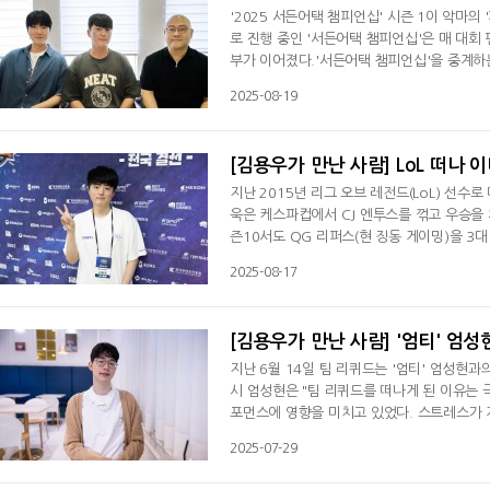
'2025 서든어택 챔피언십' 시즌 1이 악마
로 진행 중인 '서든어택 챔피언십'은 매 대회
부가 이어졌다.'서든어택 챔피언십'을 중계하는
전하는 리그의 모습에 기뻐하면서 이번 '202
2025-08-19
환 캐스터는 "지난해 5년 만에 오프라인 대
의 기억을 찾아가고 있는 것 같다"며 만족감
[김용우가 만난 사람] LoL 떠나 
지난 2015년 리그 오브 레전드(LoL) 선수로
욱은 케스파컵에서 CJ 엔투스를 꺾고 우승을 
즌10서도 QG 리퍼스(현 징동 게이밍)을 3대
는 팀이 스베누 코리아를 꺾고 LCK 입성에 
2025-08-17
합류한 이동욱은 2년 동안 팀의 주축으로 활동
돌아왔다. 그리고 '카나비' 서진혁(현 TES)과 
[김용우가 만난 사람] '엄티' 엄성
지난 6월 14일 팀 리퀴드는 '엄티' 엄성현
시 엄성현은 "팀 리퀴드를 떠나게 된 이유는 
포먼스에 영향을 미치고 있었다. 스트레스가 계
나 팀 리퀴드에 입단한 엄성현은 LCS, LTA
2025-07-29
전드 월드 챔피언십(롤드컵), 퍼스트 스탠드
건강 상태가 공개되자 많은 이가 놀랐다. 사