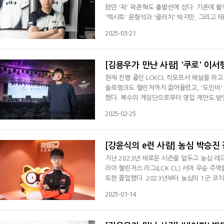
왔던 '곽' 곽준혁도 출발선에 섰다. 기존에 활
'엑시토' 윤형석과 '클러치' 박지민, 그리고 태국
스프링' 대회에 출전해 4위라는 성적을 기록했다
2025-03-21
두 세트를 먼저 승리하고도 '승승패패패'를 기
게 극적으로 탈락한 경우는 거의 없었다.
[김용우가 만난 사람] '쿠로' 이서
현재 진행 중인 LCKCL 킥오프서 해설을 하고
솔로랭크도 챌린저까지 끌어올렸고, '도인비'
했다. 복수의 게임단으로부터 영입 제안도 받았
을 선택했다. "결혼을 한 게 첫 번째 이유였
2025-02-25
까지는 그럴 거 같은데 앞으로는 잘 모르겠다.
CKCL 해설자를 선택한 배경이다. ◆ 다
[강윤식의 e런 사람] 농심 박승진 
지난 2023년 새로운 시즌을 앞두고 농심 레
리아 챌린저스 리그(LCK CL) 서머 우승 주역
또한 콜업했다. 2023년부터 농심의 1군 코
고 정식 감독으로 승격했다.박 감독이 농심 
2025-01-14
했다. 2년 간 한 번도 플레이오프에 오르지 
이런 아쉬움을 뒤로하고 박 감독은 새로운 로