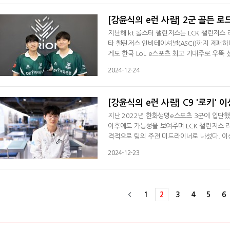
지 궁금해했다. 비록 '레클레스'는 건강 이슈
[강윤식의 e런 사람] 2군 골든 로드
지난해 kt 롤스터 챌린저스는 LCK 챌린저스 
타 챌린저스 인비테이셔널(ASCI)까지 제패하
게도 한국 LoL e스포츠 최고 기대주로 우뚝 
으로 팀을 옮겨 1군 정식 데뷔를 앞두고 있다
2024-12-24
도 우승했다. 이적 후 첫 대회에서 정상에 
않았다. 자신감과 겸손으로 무장한 두 명은 
[강윤식의 e런 사람] C9 '로키' 
지난 2022년 한화생명e스포츠 3군에 입단했
이후에도 가능성을 보여주며 LCK 챌린저스 리
격적으로 팀의 주전 미드라이너로 나섰다. 
다.2024년 시즌을 마친 이상민의 다음 선택
2024-12-23
(LTA)의 클라우드 나인(C9)이었다. 아메리
복한규 감독은 본지와 인터뷰에서 이상민을 
1
2
3
4
5
6