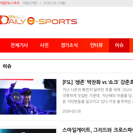
데일리e스포츠
데일리게임
2026.08.10(월)
전체기사
사진
경기소식
인터뷰
이슈
이슈
[FSL] ‘생존’ 박찬화 vs ‘쇼크’
지난 시즌과 확연히 달라진 흐름 속에 '2026
극명하게 엇갈린 가운데, 지난해의 아픔을 딛
운 지각변동을 일으키고 있다.가장 충격적인 소
다. 2025년 두 시즌 모두 압도적인 기세로 
2026-02-26
패를 당하며 고배를 마셨다. 두 시즌 모두 
대회 초반 가장 큰 이변으로 기록됐다.반면
스마일게이트, 그리드와 크로스파