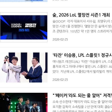
대학생 리더스 18기는 e스포츠 연간 일정을 
는 격주로 e스포츠 콘텐츠를 제작하고, 협회
숲, 2026 LoL 멸망전 시즌1 개최
숲(SOOP. 각자 대표이사 서수길, 최영우)이
망전 시즌1을 진행한다.'멸망전'은 숲에서 방
츠 콘텐츠다. 10년간 약 1만 명의 스트리머가 
군', '스맵' 등 은퇴한 프로게이머들이 숲 
2026-02-25
수들이 팀에 참여하는 식스맨 제도와 감독·코치
유지하면서, 점수표 개편과 카테고리 방송
'타잔' 이승용, LPL 스플릿1 정규
애니원즈 레전드(AL) '타잔' 이승용이 LPL
홍차오 리그 아레나에서 열린 LPL 스플릿1 
았다. 지난해 LPL 스플릿2에서 빌리빌리 게이밍(
최우수 외국인 선수, 최우수 정글러 3관왕에 올
2026-02-25
"함께 힘내서 앞으로 나아갔으면 한다. 저에게
소감을 전했다. 지난해 젠지e스포츠 아카데미
"'페이커'라도 되는 줄 알어" 저격
소속 선수한테 "'페이커'라도 되는 줄 알어"라
오지환 감독이 소속팀을 2년 만에 대회 결승
레나 상파울루에서 열린 CBLoL컵 승자 결승