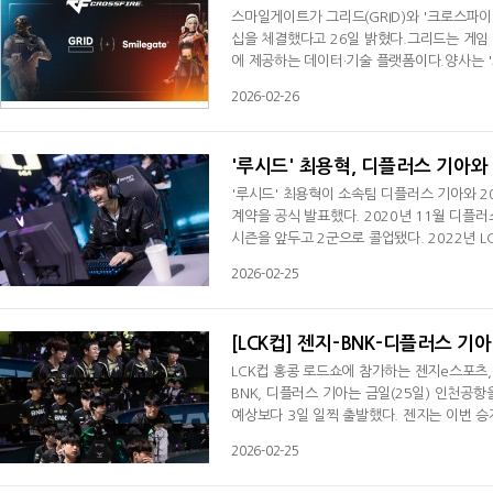
스마일게이트가 그리드(GRID)와 '크로스파이
십을 체결했다고 26일 밝혔다.그리드는 게임 
에 제공하는 데이터·기술 플랫폼이다.양사는 
안정적으로 확보하고, 이를 글로벌 미디어 파
2026-02-26
의 상업적 기반을 강화하고, 이용자와 팬 경
츠로 그리드의 주요 파트너 타이틀로 합
'루시드' 최용혁, 디플러스 기아와 
'루시드' 최용혁이 소속팀 디플러스 기아와 20
계약을 공식 발표했다. 2020년 11월 디플러
시즌을 앞두고 2군으로 콜업됐다. 2022년 L
로 이끈 최용혁은 2024시즌을 앞두고 1군으
2026-02-25
컵 패자 3라운드 T1과의 경기에서 결정적인 
최용혁은 "내년까지 디플러스 기아 팬들만 
[LCK컵] 젠지-BNK-디플러스 기
LCK컵 홍콩 로드쇼에 참가하는 젠지e스포츠,
BNK, 디플러스 기아는 금일(25일) 인천공
예상보다 3일 일찍 출발했다. 젠지는 이번 승
브라질 상파울루에서 열릴 예정인 첫 번째 국
2026-02-25
만 홍콩행을 확정했고 디플러스 기아가 T1을
다. 한편 LCK 처음으로 해외에서 열리는 LC