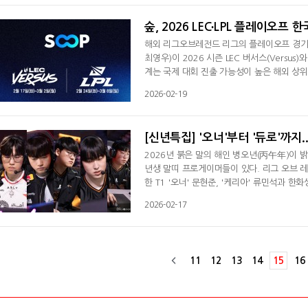
터내셔널(TI) 2026 중국 예선에 참가
숲, 2026 LEC∙LPL 플레이오프
해외 리그오브레전드 리그의 플레이오프 경기를 
최영우)이 2026 시즌 LEC 버서스(Versus
계는 국제 대회 진출 가능성이 높은 해외 상
지역 리그의 경쟁 구도와 글로벌 메타 흐름을 
2026-02-19
17일부터 3월 2일까지 진행되며, LPL 플레이
VI와 FNC, VIT와 MKOI의 경기를 시작으로
[신년특집] '오너'부터 '듀로'까지
2026년 붉은 말의 해인 병오년(丙午年)이 밝
년생 말띠 프로게이머들이 있다. 리그 오브 레
한 T1 '오너' 문현준, '케리아' 류민석과 한
포츠 '듀로' 주민규, DRX '안딜' 문관빈, 농
2026-02-17
그렇다면 그들의 올해 운세는 어떨까?◆ '오
눈에 띄지 않게 영역을 확장해 가는 성향이
11
12
13
14
15
16