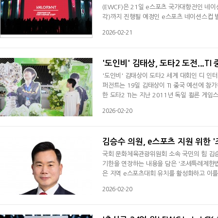
(EWCF)은 21일 e스포츠 국가대항전인 네
각)까지 진행될 예정인 e스포츠 네이션스컵 
개 조로 나뉘어서 라운드 로빈 방식으로 리그
2026-02-21
친다. 플레이오프는 3전 2선승제이며 결승은 5
NT National Team Rankings)을 통해 
'도인비' 김태상, 도타2 도전...TI
'도인비' 김태상이 도타2 세계 대회인 디 인터
퍼전트는 19일 김태상이 TI 중국 예선에 참가
한 도타2 TI는 지난 2011년 독일 쾰른 게
다. TI은 총상금 160만 달러(한화 약 23
2026-02-20
2021년 대회 총상금은 4,001만 8,195달
일 함부르크에서 열린 지난해 대회 총상금은 
김승수 의원, e스포츠 지원 위한
국회 문화체육관광위원회 소속 국민의 힘 김승
기한을 연장하는 내용을 담은 '조세특례제한법
은 지역 e스포츠대회 유치를 활성화하고 이를
다.현행 '조세특례제한법'은 내국법인이 수도
2026-02-20
의 운영을 위해 발생한 비용 중 대통령령으로 
된 사업연도의 법인세에서 공제하도록 하는 