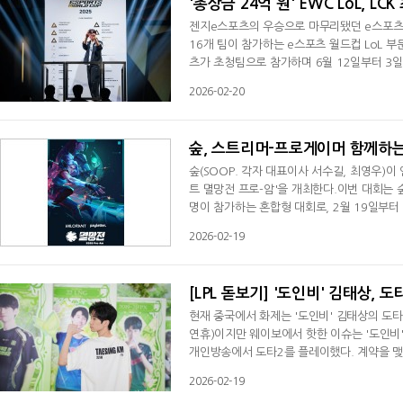
'총상금 24억 원' EWC LoL, LC
젠지e스포츠의 우승으로 마무리됐던 e스포츠 월
16개 팀이 참가하는 e스포츠 월드컵 LoL 부
츠가 초청팀으로 참가하며 6월 12일부터 3
열릴 예정인 '로드 투 미드 시즌 인비테이셔널(
2026-02-20
팀이 자격을 승계한다. 중국 LPL 스플릿2, 유럽
양 LCP 스플릿2 우승팀에게도 본선 참가 자
숲, 스트리머-프로게이머 함께하는 
숲(SOOP. 각자 대표이사 서수길, 최영우)이
트 멸망전 프로-암'을 개최한다.이번 대회는 숲
명이 참가하는 혼합형 대회로, 2월 19일부터 
가 선수로는 VCT 퍼시픽 리그 소속 젠지, DR
2026-02-19
'김규태', '갓데드', '세레나', '트할', 
된 5인 1팀 구성으로 싱글 토너먼트 방식으로
[LPL 돋보기] '도인비' 김태상, 
현재 중국에서 화제는 '도인비' 김태상의 도타
연휴)이지만 웨이보에서 핫한 이슈는 '도인비'
개인방송에서 도타2를 플레이했다. 계약을 맺
다. 포지션은 오프레이너(LoL에서는 탑 라이너
2026-02-19
단 사령관 등을 플레이했다. 중국 e스포츠 관