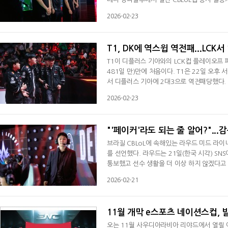
oL 대회 결승에 오른 건 지난 2024년 4월 
2026-02-23
즌을 앞두고 브리온 출신인 '불' 송선규와 kt
인 CBLoL컵 정규시즌서 4위를 기록했다. 막
T1, DK에 역스윕 역전패...LCK서
T1이 디플러스 기아와의 LCK컵 플레이오프 패
481일 만)만에 처음이다. T1은 22일 오후
서 디플러스 기아에 2대3으로 역전패당했다.
꿇었다. 글로벌 방송서 호스트(진행자)를 맡고 있
2026-02-23
롤스터가 T1에게 역스윕 승리 이후 처음 있는
적었다.내용은 지난 2016년으로 거슬러 올
"'페이커'라도 되는 줄 알어?"...
브라질 CBLoL에 속해있는 라우드 미드 라이
를 선언했다. 라우드는 21일(한국 시각) SN
통보했고 선수 생활을 더 이상 하지 않겠다고 했
CL에서 활동했던 '영재' 고영재를 영입한 라
2026-02-21
는 비보 키드 스타즈, 로스를 꺾었고 레드 
함께 최소 아메리카스컵 티켓을 확보하게 된
11월 개막 e스포츠 네이션스컵, 
오는 11월 사우디아라비아 리야드에서 열릴 