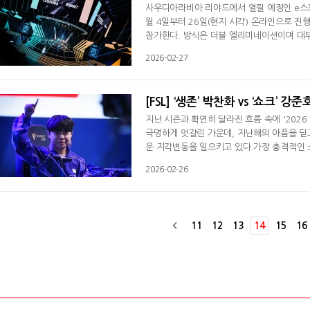
사우디아라비아 리야드에서 열릴 예정인 e스포
월 4일부터 26일(현지 시각) 온라인으로 진
참가한다. 방식은 더블 엘리미네이션이며 대부
5전 3선승제로 열린다. 여기서 2개 팀이 E
2026-02-27
인 '로드 투 MSI' 1위 팀, 온라인에서 살아
7개 팀이 참가한다. 방식은 동일하며 1개 팀
[FSL] ‘생존’ 박찬화 vs ‘쇼크’
지난 시즌과 확연히 달라진 흐름 속에 '2026
극명하게 엇갈린 가운데, 지난해의 아픔을 딛
운 지각변동을 일으키고 있다.가장 충격적인 소
다. 2025년 두 시즌 모두 압도적인 기세로 
2026-02-26
패를 당하며 고배를 마셨다. 두 시즌 모두 
대회 초반 가장 큰 이변으로 기록됐다.반면
11
12
13
14
15
16