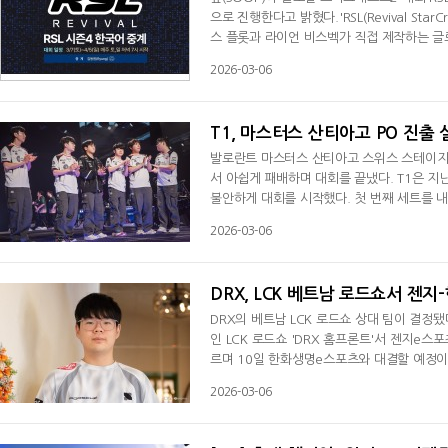
으로 진행한다고 밝혔다.'RSL(Revival Star
스 플롯과 라이언 비스벡가 직접 제작하는 글
스타크래프트2 팬들의 관심을 모아 왔다.RSL
2026-03-06
오후 7시에 진행된다. 시즌4에는 RSL 오프라
u), 세계 최고 저그 플레이어로 꼽히는 리카
T1, 마스터스 산티아고 PO 진출 
발로란트 마스터스 산티아고 스위스 스테이지가
서 아쉽게 패배하며 대회를 끝냈다. T1은 지난
불안하게 대회를 시작했다. 첫 번째 세트를 내
했다. '스택' 김구택과 '이주' 함우주의 활
2026-03-06
중력을 유지한 TL에게 승리를 내주고 말았다.
에드워드 게이밍(EDG)이었다. 물러설 곳 없
DRX, LCK 베트남 로드쇼서 젠
DRX의 베트남 LCK 로드쇼 상대 팀이 결정됐
인 LCK 로드쇼 'DRX 홈프론트'서 젠지e
르며 10일 한화생명e스포츠와 대결할 예정이다
어 DRX가 두 번째다. 일찌감치 젠지와의 경
2026-03-06
두 팀 모두 베트남과 연관이 있는데 젠지는 
이후 미디어 간담회서 베트남 시장의 중요성을