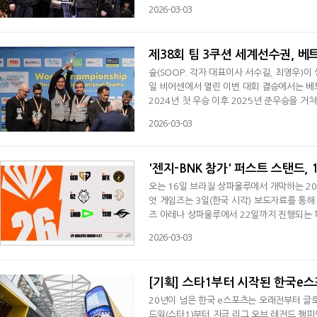
킬을 만들어냈고 첫 드래곤 교전에서 스틸에 
2026-03-03
2세트에서 BNK가 초반에 연달아 킬을 가져
'룰러' 박재혁의 애쉬도 세 번째 드래곤을 스
제38회 팀 3쿠션 세계선수권, 베
숲(SOOP. 각자 대표이사 서수길, 최영우)
일 비어센에서 열린 이번 대회 결승에서는 베트
2024년 첫 우승 이후 2025년 준우승을 
전 승부의 분수령은 트란 퀴엣 치엔과 마틴 혼
2026-03-03
록하며 40대 30으로 역전승을 거뒀다. 초반
을 되찾았다. 동시에 진행된 경기에서는 응
'젠지-BNK 참가' 퍼스트 스탠드,
오는 16일 브라질 상파울루에서 개막하는 20
엇 게임즈는 3일(한국 시각) 보도자료를 통해
즈 아레나 상파울루에서 22일까지 진행되는 퍼
S), G2 e스포츠(LEC), 라우드(CBLoL)
2026-03-03
가 진행 중인데 징동 게이밍(JDG), 빌리빌리
라운드서 TES를 3대2로 꺾고 3라운드로 갔
[기획] 스타1부터 시작된 한국e
20년이 넘은 한국 e스포츠는 오래전부터 글
드워(스타1)부터 지금 리그 오브 레전드 챔피