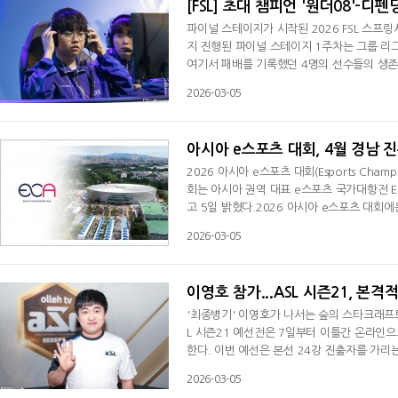
[FSL] 초대 챔피언 '원더08'-디펜
파이널 스테이지가 시작된 2026 FSL 스프
지 진행된 파이널 스테이지 1주차는 그룹 리
여기서 패배를 기록했던 4명의 선수들의 생존을
8' 고원재와 서머 챔피언 '찬' 박찬화는 각각
2026-03-05
세트 2:1, 2세트 4:3의 1점차 승리를 연
근의 뒷심에 고전하며 승부차기에서 패배를 
아시아 e스포츠 대회, 4월 경남 
2026 아시아 e스포츠 대회(Esports Cham
회는 아시아 권역 대표 e스포츠 국가대항전 
고 5일 밝혔다.2026 아시아 e스포츠 대회에
개국이 참가한다. 선수단과 관계자 등 약 15
2026-03-05
리턴, 이풋볼 시리즈, 킹오브파이터즈XV, 철
으로서의 위상을 강화하는 한편, 2026 아이
이영호 참가...ASL 시즌21, 본
'최종병기' 이영호가 나서는 숲의 스타크래프트
L 시즌21 예선전은 7일부터 이틀간 온라인
한다. 이번 예선은 본선 24강 진출자를 가리는 관문이다. 예선 1일 차인 7일에는 총 12명의 본선 진출자를 선발하고, 2
일 차인 8일에는 10명의 선수를 추가로 선발해
2026-03-05
2명과 이번 예선 통과자 22명이 합류해 총 