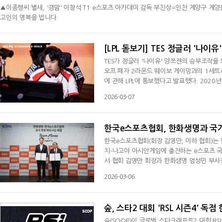
▲이종행씨 별세, '갱맘' 이창석 T1 e스포츠 아카데미 감독 부친상=인천 계양구 계양문화로
고인의 명복을 빕니다.
2026-03-08
[LPL 돋보기] TES 정글러 '나이
TES가 정글러 '나이유' 양쯔젠의 승부조작을 의
오프 패자 2라운드 웨이보 게이밍과의 1세트
에 관해 LPL에 통보했다고 발표했다. 2020년
다가 다시 TES로 돌아왔다. '카나비' 서진
2026-03-07
게 됐다. TES는 "대회 공정성에 영향을 미치
보고했다"며 "리그에서도 조사에 착수했으며
한국e스포츠협회, 한화생명과 국가
한국e스포츠협회(회장 김영만, 이하 협회)는 
치-나고야 아시안게임에 출전하는 e스포츠 
서 협회 김영만 회장과 한화생명 엄성민 부사
한민국 e스포츠 국가대표팀을 대상으로 한 금
2026-03-06
명은 이번 후원 계약을 통해 9개 메달 종목에
을 전개하며, 팬들이 대표팀의 아시안게임 도
숲, 스타2 대회 'RSL 시즌4' 독
숲(SOOP)이 글로벌 스타크래프트2 대회 RSL 시즌4