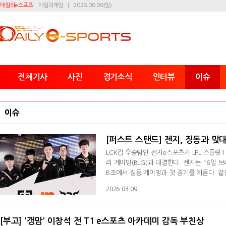
데일리e스포츠
데일리게임
2026.08.09(일)
전체기사
사진
경기소식
인터뷰
이슈
이슈
[퍼스트 스탠드] 젠지, 징동과 맞대결
LCK컵 우승팀인 젠지e스포츠가 LPL 스플릿1
리 게이밍(BLG)과 대결한다. 젠지는 16
B조에서 징동 게이밍과 첫 경기를 치른다. 같은
컵 우승팀 라우드를 상대한다. 젠지는 최근에 
2026-03-09
결승까지 올랐지만, 젠지에 0대3으로 패했다.
래 폭풍을 일으켰던 BNK 피어엑스는 LPL 스
[부고] '갱맘' 이창석 전 T1 e스포츠 아카데미 감독 부친상