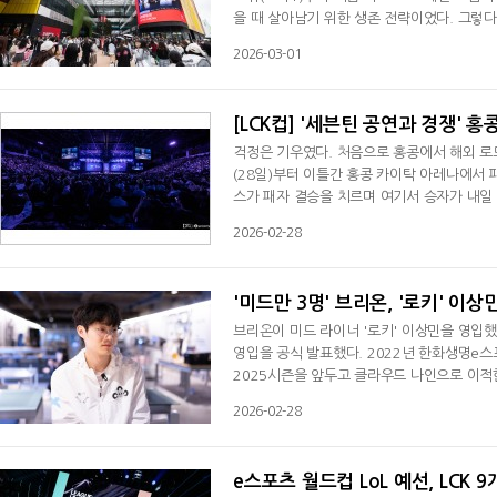
을 때 살아남기 위한 생존 전략이었다. 그렇다
해외 로드쇼 역사 한국 e스포츠 리그에서 해외
2026-03-01
리그 시즌2 때 결승을 상하이 동방명주 특별
중국에서 스타크래프트:브루드워(스타1) 리그
[LCK컵] '세븐틴 공연과 경쟁' 홍
걱정은 기우였다. 처음으로 홍콩에서 해외 로드쇼를 
(28일)부터 이틀간 홍콩 카이탁 아레나에서 
스가 패자 결승을 치르며 여기서 승자가 내일
씨는 20도 정도. 현장에는 많은 팬이 운집했는
2026-02-28
열리는 홍콩 카이탁 아레나 바로 옆에 있는 
틀 간 7만 3천 명이 올 거라고 예상했다. 또
'미드만 3명' 브리온, '로키' 이상
브리온이 미드 라이너 '로키' 이상민을 영입했다
영입을 공식 발표했다. 2022년 한화생명e스
2025시즌을 앞두고 클라우드 나인으로 이적한
나온 이상민은 '로머' 조우진, '피셔' 이정태
2026-02-28
했다.
e스포츠 월드컵 LoL 예선, LCK 9