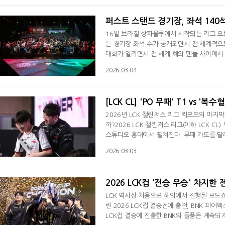
이 전해지며 유저들의 기대감도 높아지고 있
퍼스트 스탠드 경기장, 좌석 140석
16일 브라질 상파울루에서 시작되는 리그 오브 레전
는 경기장 좌석 수가 공개되면서 전 세계적으
대회가 열리면서 전 세계 해외 팬들 사이에서 
루는 브라질 상파울루 바라 푼다에 위치해 있다. 
2026-03-04
이 참가하는 아메리카스 컵이 진행될 예정이다.
이셔널(MSI)이후 9년 만이다. 당시 MSI 플레
[LCK CL] 'PO 무패' T1 vs 
2026년 LCK 챌린저스 리그 킥오프의 마
까?2026 LCK 챌린저스 리그(이하 LCK C
스튜디오 홍대에서 펼쳐진다. 무패 가도를 달리
살아 돌아온 농심 레드포스 챌린저스(이하 농
2026-03-03
시작부터 매우 질겼다. 그룹 스테이지 당시 두
농심이 그룹 1위, T1이 2위를 기록하며 먼저
2026 LCK컵 '전승 우승' 차지한 
LCK 역사상 처음으로 해외에서 진행된 로드
린 2026 LCK컵 결승전에 출전, BNK 피
LCK컵 결승에 진출한 BNK의 돌풍은 계속되