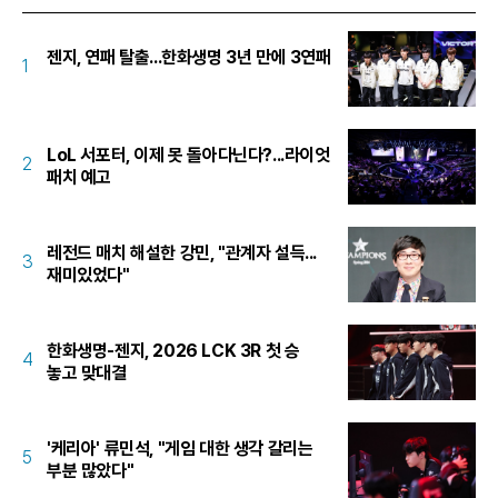
젠지, 연패 탈출...한화생명 3년 만에 3연패
1
LoL 서포터, 이제 못 돌아다닌다?...라이엇
2
패치 예고
레전드 매치 해설한 강민, "관계자 설득...
3
재미있었다"
한화생명-젠지, 2026 LCK 3R 첫 승
4
놓고 맞대결
'케리아' 류민석, "게임 대한 생각 갈리는
5
부분 많았다"