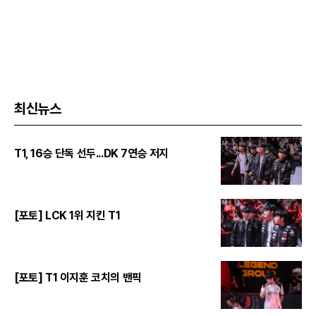
최신뉴스
T1, 16승 단독 선두...DK 7연승 저지
[포토] LCK 1위 지킨 T1
[포토] T1 이지훈 코치의 밴픽