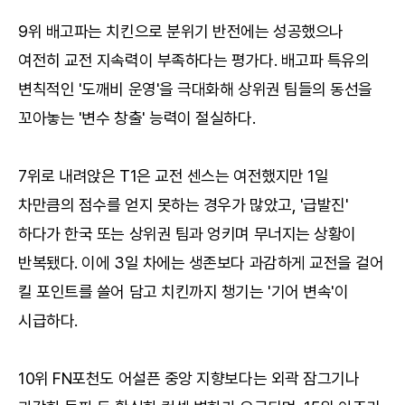
9위 배고파는 치킨으로 분위기 반전에는 성공했으나
여전히 교전 지속력이 부족하다는 평가다. 배고파 특유의
변칙적인 '도깨비 운영'을 극대화해 상위권 팀들의 동선을
꼬아놓는 '변수 창출' 능력이 절실하다.
7위로 내려앉은 T1은 교전 센스는 여전했지만 1일
차만큼의 점수를 얻지 못하는 경우가 많았고, '급발진'
하다가 한국 또는 상위권 팀과 엉키며 무너지는 상황이
반복됐다. 이에 3일 차에는 생존보다 과감하게 교전을 걸어
킬 포인트를 쓸어 담고 치킨까지 챙기는 '기어 변속'이
시급하다.
10위 FN포천도 어설픈 중앙 지향보다는 외곽 잠그기나