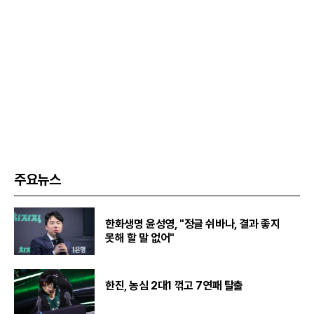
주요뉴스
한화생명 윤성영, "정글 쉬바나, 결과 좋지
못해 할 말 없어"
한진, 농심 2대1 꺾고 7연패 탈출