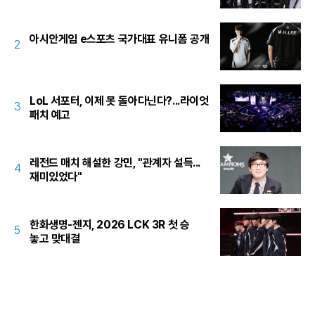
아시안게임 e스포츠 국가대표 유니폼 공개
2
LoL 서포터, 이제 못 돌아다닌다?...라이엇
3
패치 예고
레전드 매치 해설한 강민, "관계자 설득...
4
재미있었다"
한화생명-젠지, 2026 LCK 3R 첫 승
5
놓고 맞대결