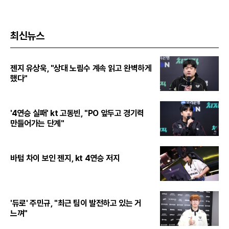
최신뉴스
젠지 유상욱, "상대 노림수 계속 읽고 완벽하게
했다"
'4연승 실패' kt 고동빈, "PO 앞두고 경기력
만들어가는 단계"
바텀 차이 보인 젠지, kt 4연승 저지
'듀로' 주민규, "최근 팀이 발전하고 있는 거
느껴"