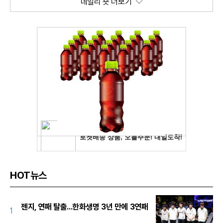
데일리 숏 더보기
HOT뉴스
젠지, 연패 탈출...한화생명 3년 만에 3연패
1