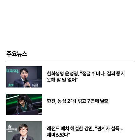
주요뉴스
한화생명 윤성영, "정글 쉬바나, 결과 좋지
못해 할 말 없어"
한진, 농심 2대1 꺾고 7연패 탈출
레전드 매치 해설한 강민, "관계자 설득...
재미있었다"