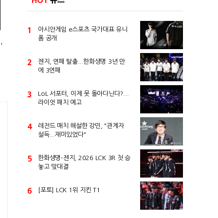
HOT
뉴스
1
아시안게임 e스포츠 국가대표 유니
폼 공개
'
2
젠지, 연패 탈출...한화생명 3년 만
에 3연패
3
LoL 서포터, 이제 못 돌아다닌다?...
라이엇 패치 예고
4
레전드 매치 해설한 강민, "관계자
설득...재미있었다"
5
한화생명-젠지, 2026 LCK 3R 첫 승
놓고 맞대결
6
[포토] LCK 1위 지킨 T1