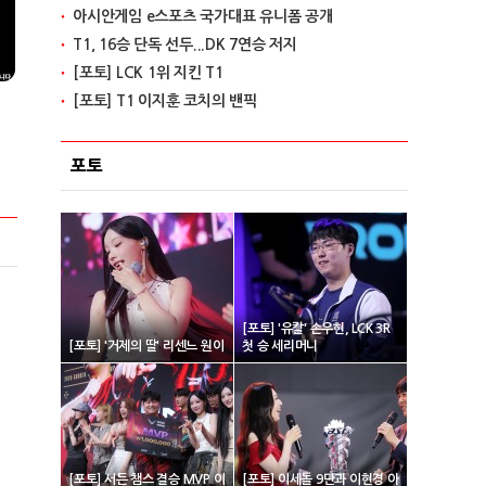
아시안게임 e스포츠 국가대표 유니폼 공개
T1, 16승 단독 선두...DK 7연승 저지
[포토] LCK 1위 지킨 T1
[포토] T1 이지훈 코치의 밴픽
포토
[포토] '유칼' 손우현, LCK 3R
[포토] '거제의 딸' 리센느 원이
첫 승 세리머니
[포토] 서든 챔스 결승 MVP 이
[포토] 이세돌 9단과 이현경 아