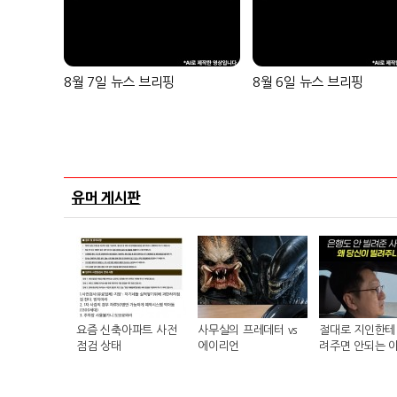
8월 7일 뉴스 브리핑
8월 6일 뉴스 브리핑
유머 게시판
요즘 신축아파트 사전
사무실의 프레데터 vs
절대로 지인한테 
점검 상태
에이리언
려주면 안되는 