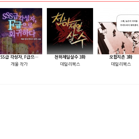
[SSS급 각성자, F급으로 회귀하다] 25화
천하제일살수 3화
오합지존 3화
개울 작가
데일리북스
데일리북스