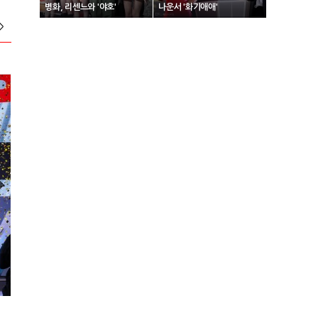
병화, 리센느와 '야호'
나운서 '화기애애'
>
2024 넥슨 아이콘 매치 현장스케치
2024 VCT 퍼