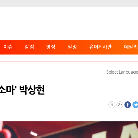
이슈
칼럼
영상
일정
유머게시판
데일리
Select Languag
'소마' 박상현