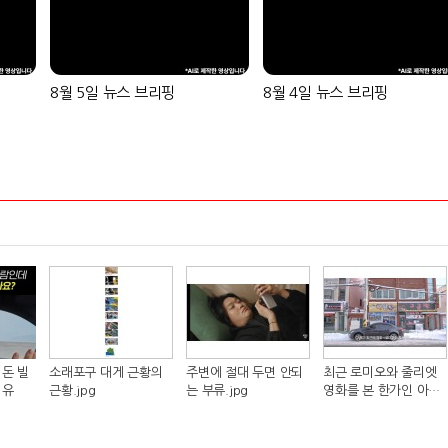
8월 5일 뉴스 브리핑
8월 4일 뉴스 브리핑
돈 빌
소래포구 대게 근황의
주변에 절대 두면 안되
최근 로미오와 줄리엣
이유
근황.jpg
는 부류.jpg
영화를 본 한가인 아들
반응.jpg