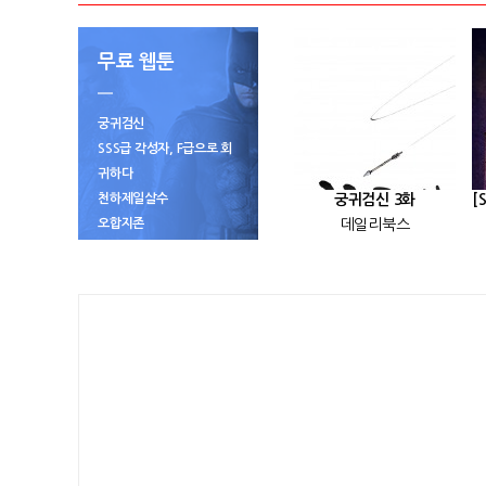
무료 웹툰
궁귀검신
SSS급 각성자, F급으로 회
귀하다
천하제일살수
궁귀검신 3화
오합지존
데일리북스