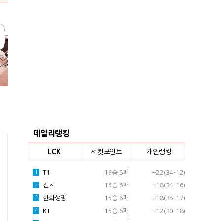
데일리랭킹
LCK
서킷포인트
개인랭킹
T1
16승 5패
+22(34-12)
1
젠지
16승 6패
+18(34-16)
2
한화생명
15승 6패
+18(35-17)
3
KT
15승 6패
+12(30-18)
4