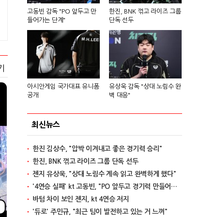
고동빈 감독 "PO 앞두고 만
한진, BNK 꺾고 라이즈 그룹
들어가는 단계"
단독 선두
기
아시안게임 국가대표 유니폼
유상욱 감독 "상대 노림수 완
공개
벽 대응"
최신뉴스
한진 김상수, "압박 이겨내고 좋은 경기력 승리"
한진, BNK 꺾고 라이즈 그룹 단독 선두
젠지 유상욱, "상대 노림수 계속 읽고 완벽하게 했다"
'4연승 실패' kt 고동빈, "PO 앞두고 경기력 만들어가는 단계"
바텀 차이 보인 젠지, kt 4연승 저지
'듀로' 주민규, "최근 팀이 발전하고 있는 거 느껴"