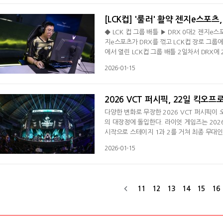
싸움서도 농심을 압도했다. 이어진 미드 전투
[LCK컵] '룰러' 활약 젠지e스포츠,
◆ LCK 컵 그룹 배틀 ▶ DRX 0대2 젠지e스
지e스포츠가 DRX를 꺾고 LCK컵 장로 그룹
에서 열린 LCK컵 그룹 배틀 2일차서 DRX에
투서 '쵸비' 정지훈의 아지르 토스에 이어 '듀
2026-01-15
넥톤이 상대 2명을 잡은 젠지는 탑 정글에서 
는 28분 바텀 정글에서 '룰러' 박재혁의 코
2026 VCT 퍼시픽, 22일 킥오프
다양한 변화로 무장한 2026 VCT 퍼시픽이
의 대장정에 돌입한다. 라이엇 게임즈는 2026
시작으로 스테이지 1과 2를 거쳐 최종 무대인
스 산티아고와 마스터스 런던, 챔피언스 상하이의
2026-01-15
픽 킥오프는 오는 22일부터 2월 15일까지 
미네이션 방식이 최초로 도입된다. 이번 킥오
11
12
13
14
15
16