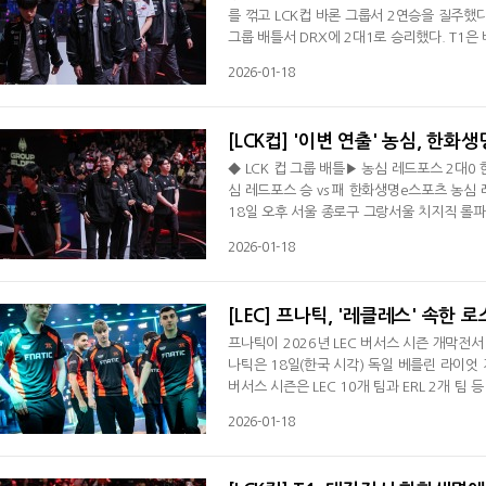
를 꺾고 LCK컵 바론 그룹서 2연승을 질주했다
그룹 배틀서 DRX에 2대1로 승리했다. T1은 
브젝트 전투서 '윌러' 김정현의 신짜오가 트리
2026-01-18
T1은 13분 바텀 전투서 '페이즈' 김수환의 
틸한 T1은 근처에 있던 DRX의 4명을 처치했다
[LCK컵] '이변 연출' 농심, 한화생
◆ LCK 컵 그룹 배틀▶ 농심 레드포스 2대0
심 레드포스 승 vs 패 한화생명e스포츠 농심
18일 오후 서울 종로구 그랑서울 치지직 롤파
장로 그룹서 1승 1패를, 한화생명은 바론 그
2026-01-18
세트 초반 '스카웃' 이예찬의 오리아나가 2데
혁의 아트록스에 2명이 죽고 말았다. 농심은 
[LEC] 프나틱, '레클레스' 속한 
프나틱이 2026년 LEC 버서스 시즌 개막전
나틱은 18일(한국 시각) 독일 베를린 라이엇 
버서스 시즌은 LEC 10개 팀과 ERL 2개 팀
네스와 카르민코프 2군 팀인 카르민코프 블루
2026-01-18
다. 바론 버프를 두른 프나틱은 상대 바텀 포탑
나라가 2킬을 기록한 프나틱은 32분 쌍둥이