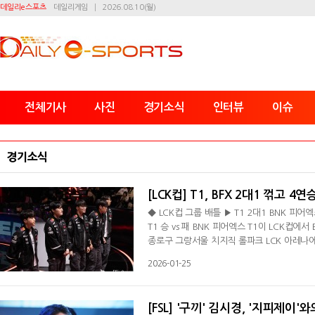
데일리e스포츠
데일리게임
2026.08.10(월)
전체기사
사진
경기소식
인터뷰
이슈
경기소식
[LCK컵] T1, BFX 2대1 꺾고 4
◆ LCK컵 그룹 배틀 ▶ T1 2대1 BNK 피어엑
T1 승 vs 패 BNK 피어엑스 T1이 LCK컵에
종로구 그랑서울 치지직 롤파크 LCK 아레나에
기록한 T1은 오는 31일 디플러스 기아와 슈
2026-01-25
했다. BFX와 1세트 중반까지 난전을 펼친 T
다. 장로 드래곤을 두고 벌어진 싸움서도 BF
[FSL] '구끼' 김시경, '지피제