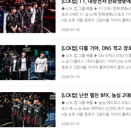
[LCK컵] T1, 대장전서 한화생명
◆ LCK 컵 그룹 배틀 ▶ T1 2대1 한화생명e
포츠 3세트 T1 승 vs 패 한화생명e스포츠 T
5일 오후 서울 종로구 그랑서울 치지직 롤파크
다. LCK컵 바론 그룹은 2승 4패, 장로 그룹은 두 번째 패배를 당했다. 1세
2026-01-16
미드 한 타 싸움서 '구마유시' 이민형의 코르
을 완성시켰다. 30분 탑 칼날부리서 '페이커'
[LCK컵] 디플 기아, DNS 꺾고 
◆ LCK 컵 그룹 배틀 ▶ DN 수퍼스 0대2 
vs 승 디플러스 기아디플러스 기아가 DN 수퍼
종로구 그랑서울 치지직 롤파크에서 열린 LCK
장로 그룹서 2승, DNS는 바론 그룹서 2연패
2026-01-16
홍창현의 오공 바텀 갱킹 때 2명이 죽은 디플
리에서 전개된 전투서 '쇼메이커' 허수의 라
[LCK컵] 난전 펼친 BFX, 농심 2대
◆ LCK 컵 그룹 배틀 ▶ 농심 레드포스 0대2
포스 패 vs 승 BNK 피어엑스'난전의 대가' 
5일 오후 서울 종로구 그랑서울 치지직 롤파크
아블' 남대근의 유나라를 앞세워 화끈한 공격력
2026-01-15
전투서 '디아블' 남대근의 유나라가 2킬을 기록