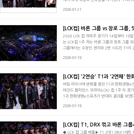
먼저 왕좌 가까이 다가갔던 건 KT 롤스터였다
2026-01-21
했던 T1은 4세트와 5세트 승리로 역전승을
자 T1이 월드 챔피언십 '쓰리핏'이라는 유산
[LCK컵] 바론 그룹 vs 장로 그룹,
2026 LCK 컵 개막주 경기가 14일부터 
는 LCK컵 1주 차는 바론 그룹과 장로 그룹
그룹에서는 수장인 젠지와 2번 시드인 T1이 
로스터에 변화를 뒀던 농심 레드포스가 1승 1
2026-01-19
로 그룹에서도 비슷한 양상이 펼쳐졌지만 지명 
항전을 지배했던 디플러스 기아가 이번에도 
[LCK컵] '2연승' T1과 '2연패' 
바텀 라이너에 변화를 줬던 T1과 한화생명e스
레전드 챔피언스 코리아(LCK) 컵 1주 차 
1과 한화생명e스포츠가 반대의 결과를 보였다.
합류한 아래 T1을 상대로 1세트를 선취하며 
2026-01-19
승부는 기대를 모았던 바텀 라이너들 간 대결보
상혁이 돋보였다. 첫 경기에 패배했던 한화생
[LCK컵] T1, DRX 꺾고 바론 그
◆ LCK 컵 그룹 배틀▶ T1 2대1 DRX1세트 T1