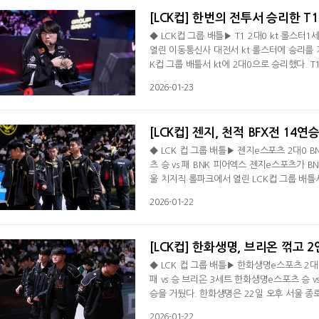
[LCK컵] 한번의 전투서 승리한 T1
◆ LCK컵 그룹 배틀▶ T1 2대0 kt 롤스터1세트
열린 이동통신사 대전서 kt 롤스터에 승리를 
K컵 그룹 배틀서 kt에 2대0으로 승리했다. T
령 그룹서 2패(1승)째를 당했다. 서포터 리산
2026-01-23
은 25분 바텀 전투서 '케리아' 류민석의 리
전투서 '페이커' 이상혁의 라이즈가 상대 2명
[LCK컵] 젠지, 천적 BFX전 14연
◆ LCK 컵 그룹 배틀▶ 젠지e스포츠 2대0 
츠 승 vs 패 BNK 피어엑스 젠지e스포츠가 
울 치지직 롤파크에서 열린 LCK컵 그룹 배틀서
록했다. BFX는 첫 패배를 당했다. 젠지는 이날
2026-01-22
드 이후 한 번도 패하지 않았다. 젠지가 기선
손해를 입은 젠지는 결정적인 순간에 '캐니언
[LCK컵] 한화생명, 브리온 꺾고 2
◆ LCK 컵 그룹 배틀▶ 한화생명e스포츠 2
패 vs 승 브리온 3세트 한화생명e스포츠 승 
승을 거뒀다. 한화생명은 22일 오후 서울 종
로 제압했다. 승리한 한화생명은 장로 그룹서 
2026-01-22