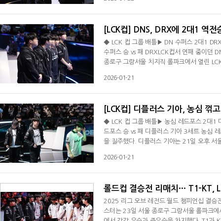
기선을 제압했다. 1세트 22분 미드 전투서
을 펼친 한화생명은 2차 바론을 두고 벌어진
[LCK컵] DNS, DRX에 2대1 역전
◆ LCK 컵 그룹 배틀▶ DN 수퍼스 2대1 DRX
수퍼스 승 vs 패 DRXLCK컵서 연패 중이던 D
종로구 그랑서울 치지직 롤파크에서 열린 LCK
승을 신고했다. 반면 DRX는 장로 그룹서 3
2026-01-21
격차를 벌려 나갔다. 24분 탑 정글서 '유칼'
드에서 벌어진 전투서 에이스를 띄운 DNS는
[LCK컵] 디플러스 기아, 농심 꺾
◆ LCK 컵 그룹 배틀▶ 농심 레드포스 2대1
드포스 승 vs 패 디플러스 기아 3세트 농심 
을 질주했다. 디플러스 기아는 21일 오후 서
포스에 승리를 거뒀다. 농심은 장로 그룹서 1
2026-01-21
제압했다. 1세트 탑 칼날부리서 '스폰지' 배
서 3킬을 쓸어 담았다. 35분 탑 정글서 '스폰
롤드컵 결승전 리매치… T1-KT, 
2025 리그 오브 레전드 월드 챔피언십 결승전에
스터는 23일 서울 종로구 그랑서울 롤파크에서 
에서 각각 우승과 준우승을 차지했다. T1과