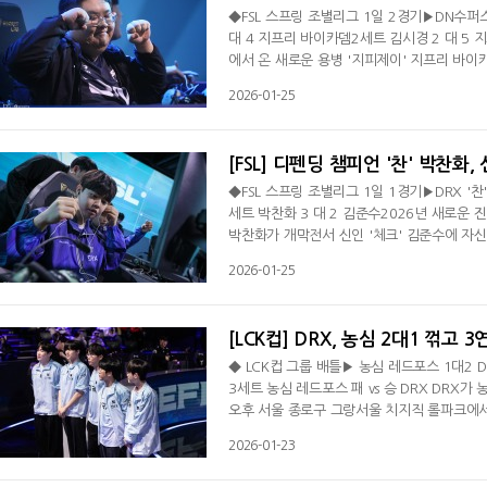
◆FSL 스프링 조별리그 1일 2경기▶DN수퍼스
대 4 지프리 바이카뎀2세트 김시경 2 대 5 
에서 온 새로운 용병 '지피제이' 지프리 바이
DN 콜로세움에서 진행된 '2026 FC 온라인
2026-01-25
'구끼' 김시경가 젠시티의 '지피제이' 지프리
바이카뎀은 브라질 국가대표를 선택한 가운데
[FSL] 디펜딩 챔피언 '찬' 박찬
◆FSL 스프링 조별리그 1일 1경기▶DRX '찬
세트 박찬화 3 대 2 김준수2026년 새로운 
박찬화가 개막전서 신인 '체크' 김준수에 자
N 콜로세움에서 진행된 '2026 FC 온라인 슈
2026-01-25
화가 디플러스 기아 '체크' 김준수에 세트 스코
대한민국 국가대표팀을 중심으로 로스터를 
[LCK컵] DRX, 농심 2대1 꺾고 3
◆ LCK컵 그룹 배틀▶ 농심 레드포스 1대2 DR
3세트 농심 레드포스 패 vs 승 DRX DRX가
오후 서울 종로구 그랑서울 치지직 롤파크에서 
연패 끝에 첫 승을 신고했다. 반면 농심은 바론
2026-01-23
'스카웃' 이예찬의 탈리야가 '리치' 이재원의
이사를 끊었다. 13분 바텀 정글 전투서도 승