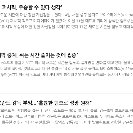
CT 퍼시픽, 우승할 수 있다 생각"
새로운 시즌에 대한 강한 자신감을 보였다.14일 서울 중구 을지로 브이스페이스(V.SPA
(VCT) 퍼시픽 킥오프 미디어데이가 열렸다. 이날 T1을 대표해 자리에 참석한 함우주
T 퍼시픽 우승에 대한 강한 자신감을 보이기도 했다.T1은 새로운 시즌을 앞두고 대대
 했던 선수 중 '사야플레이어' 하정우, '카르페' 이재혁, '제타' 손선호를 남긴 상황에
 '엑스큐레이트' 케빈 수산토와 미국 출신의 '로시' 다니엘 아베드랍보를 새롭게 합
로스터가 아닌
시픽 중계, 쉬는 시간 줄이는 것에 집중"
e스포츠 총괄이 VCT 퍼시픽 새로운 시즌을 앞두고 중계방송 변화를 예고했다. 올해 
 비교해 짧아질 것으로 보인다.신 총괄은 14일 서울 중구 을지로 브이스페이스(V.SPA
 투어(VCT) 퍼시픽 킥오프 미디어데이에 참석해 2023년을 돌아보는 동시에 다가올 2
먼저 신 총괄은 "새로운 리그를 시작할 때는 예상했던, 혹은 예상 못 했던 어려움을 마
 해였다. 40만 명 이상의 최고 동시 접속자, 2,500만 전후의 누적 시청 기록 등 놀라
VCT 퍼시픽을 돌아봤다
로란트 감독 부임..."훌륭한 팀으로 성장 원해"
로란트 팀 지휘봉을 잡는다. 젠지e스포츠는 30일 SNS서 '솔로' 강근철이 발로란트 팀
터 스트라이크 선수로 데뷔한 강근철은 프로덱트.KR, 이스트로, 위메이드 폭스서 선
 활동한 선수가 '터미' 편선호(현 디알엑스 감독)였다. 이후 발로란트로 전향한 강근
감독 생활을 했고 이번에 젠지e스포츠서 새롭게 시즌을 시작하게 됐다. 젠지는 2월 킥