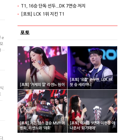
T1, 16승 단독 선두...DK 7연승 저지
1
 최
[포토] LCK 1위 지킨 T1
포토
 e
 모
카스
하면
즌
[포토] '유칼' 손우현, LCK 3R
[포토] '거제의 딸' 리센느 원이
첫 승 세리머니
수식
로
못
 국
드
[포토] 서든 챔스 결승 MVP 이
[포토] 이세돌 9단과 이현경 아
병화, 리센느와 '야호'
나운서 '화기애애'
다.