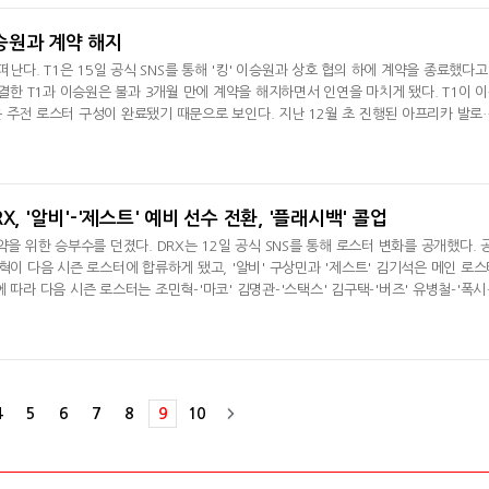
과 중동-아프리
 이승원과 계약 해지
떠난다. T1은 15일 공식 SNS를 통해 '킹' 이승원과 상호 협의 하에 계약을 종료했다고
체결한 T1과 이승원은 불과 3개월 만에 계약을 해지하면서 인연을 마치게 됐다. T1이 
 주전 로스터 구성이 완료됐기 때문으로 보인다. 지난 12월 초 진행된 아프리카 발로
'카르페' 이재혁-'사야플레이어' 하정우 - '엑스큐레이트' 케빈 수산토-'로씨' 다니엘 아
. '엑스큐레이트'의 비자 문제로 그간 완벽한 로스터를 구성하지 못했던 T1은 해당 대
 처음으로
X, '알비'-'제스트' 예비 선수 전환, '플래시백' 콜업
약을 위한 승부수를 던졌다. DRX는 12일 공식 SNS를 통해 로스터 변화를 공개했다. 
혁이 다음 시즌 로스터에 합류하게 됐고, '알비' 구상민과 '제스트' 김기석은 메인 로스
 따라 다음 시즌 로스터는 조민혁-'마코' 김명관-'스택스' 김구택-'버즈' 유병철-'폭시
 구상민과 김기석은 DRX의 전신인 비전 스트라이커즈가 창단된 2020년부터 팀의 멤
라이크: 글로벌 오펜시브의 선수로 활동하던 두 선수는 지난 2020년 발로란트로 종목
트 팀을 만
4
5
6
7
8
9
10