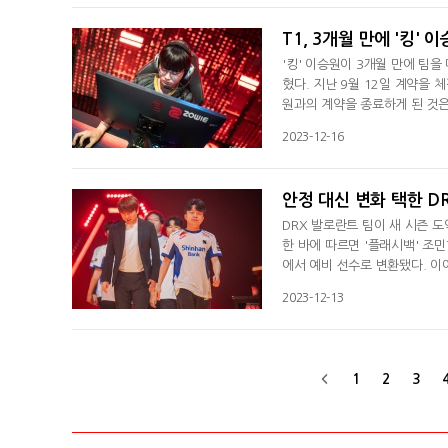
시픽, 미주인 아메리카스, 유럽
T1, 3개월 만에 '킹'
'킹' 이승원이 3개월 만에 팀을 
혔다. 지난 9월 12일 계약을 
원과의 계약을 종료하게 된 것은
트 리그(AVL)에 출전한 T1은 
2023-12-16
랍보-'이주' 함우주로 구성했다
서 본인들이 희망했던 로스터를
안정 대신 변화 택한 DR
DRX 발로란트 팀이 새 시즌 도
한 바에 따르면 '플래시백' 조민
에서 예비 선수로 변환됐다. 이에
인' 정재성으로 구성되게 됐다.
2023-12-13
활동해 온 멤버다. 카운터 스트
전환한 이후 한국 최고의 발로란
1
2
3