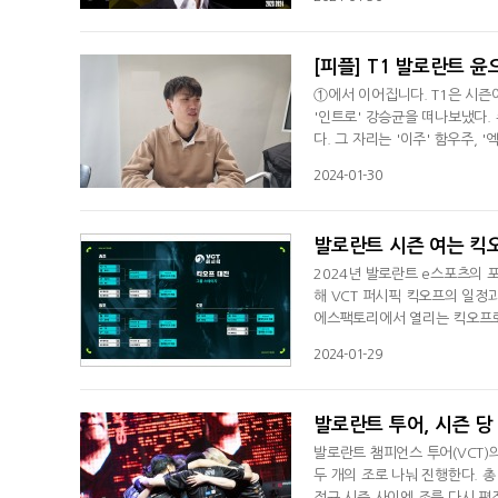
프를 앞두고 '메테오' 김태오, '
근철은 "VCT 팀에 와서 기분이
[피플] T1 발로란트 윤
①에서 이어집니다. T1은 시즌이
'인트로' 강승균을 떠나보냈다. 
다. 그 자리는 '이주' 함우주, 
휘할 윤으뜸 감독은 이번 리빌
2024-01-30
고 전했다.◆ 리빌딩, 포텐셜이
설명했다. 윤 감독은 "저희 선수
발로란트 시즌 여는 킥오프
2024년 발로란트 e스포츠의 
해 VCT 퍼시픽 킥오프의 일정
에스팩토리에서 열리는 킥오프로
드에 진출한다. 이번 킥오프는 
2024-01-29
퍼시픽 참가팀인 11개 팀이 모두 
젠지가 각각 A조, B조, C조로
발로란트 투어, 시즌 당
발로란트 챔피언스 투어(VCT)의
두 개의 조로 나눠 진행한다. 총
정규 시즌 사이엔 조를 다시 편정