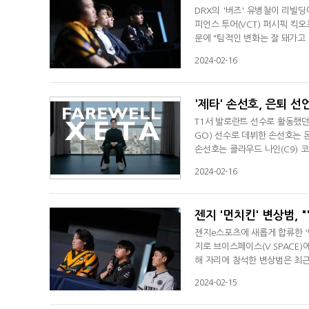
DRX의 '버즈' 유병철이 리빌딩
피언스 투어(VCT) 퍼시픽 킥
문에 "팀적인 변화는 잘 돼가고
라이커즈 시절부터 대한민국 발로
2024-02-16
시픽에서 정규 리그에서 연승 행
패하며 준우승했고, 이후 챔피
'제타' 손선호, 은퇴 선
T1서 발로란트 선수로 활동했던
GO) 선수로 데뷔한 손선호는 몬스
손선호는 클라우드 나인(C9) 코
의 주축으로 활동했으며 지난해 
2024-02-16
하면서 쉬지 않고 계속 달려왔다
지만, 게임에 대한 열정과 사랑
젠지 '먼치킨' 변상범, 
젠지e스포츠에 새롭게 합류한 '
지로 브이스페이스(V.SPACE
해 자리에 참석한 변상범은 최근
로운 시즌 준비 과정에 대해 설
2024-02-15
외하고 전부 새로운 얼굴로 채웠다
했다. 새롭게 합을 맞춰야 하는