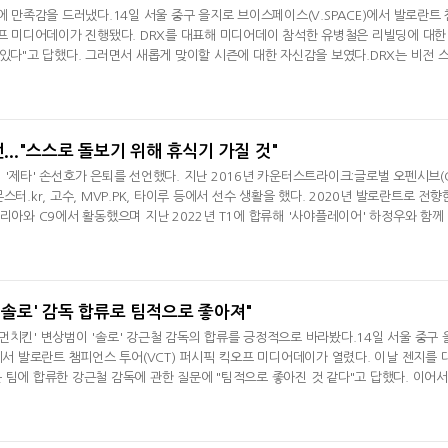
에 만족감을 드러냈다.14일 서울 중구 을지로 브이스페이스(V.SPACE)에서 발로란트 
오프 미디어데이가 진행됐다. DRX를 대표해 미디어데이 참석한 유병철은 리빌딩에 대한
 있다"고 답했다. 그러면서 새롭게 맞이할 시즌에 대한 자신감을 보였다.DRX는 비전 
란트 최강의 팀으로 꼽혀왔다. 지난해 역시 록//인에서 4강에 올랐고, 이어진 VCT 
진을 이어가며 강력한 모습을 보여주기도 했다. 하지만 결승전에서 페이퍼 렉스(PRX
언스에서도 승자조 2라
언..."스스로 돌보기 위해 휴식기 가질 것"
 '제타' 손선호가 은퇴를 선언했다. 지난 2016년 카운터스트라이크:글로벌 오펜시브(C
터.kr, 고수, MVP.PK, 타이루 등에서 선수 생활을 했다. 2020년 발로란트로 전향
리아와 C9에서 활동했으며 지난 2022년 T1에 합류해 '사야플레이어' 하정우와 함께
VCT 퍼시픽서는 3위를 기록했다.손선호는 "8년 동안 CS:GO부터 발로란트 e스포츠
. 어느 순간부터 몸과 마음이 지쳐있어 에너지가 적어지고 있는 것을 느끼고 알기 시
으로 그리고 팬분들의
"'솔로' 감독 합류로 팀적으로 좋아져"
먼치킨' 변상범이 '솔로' 강근철 감독의 합류를 긍정적으로 바라봤다.14일 서울 중구 
)에서 발로란트 챔피언스 투어(VCT) 퍼시픽 킥오프 미디어데이가 열렸다. 이날 젠지를 
 팀에 합류한 강근철 감독에 관한 질문에 "팀적으로 좋아진 것 같다"고 답했다. 이어서
명하기도 했다.젠지는 새로운 시즌을 맞아 스쿼드에 큰 변화를 줬다. '메테오' 김태오를
. 변상범에 더해 '텍스처' 김나라, '라키아' 김종민, '카론' 김원태가 팀에 새롭게 합
 상황에서