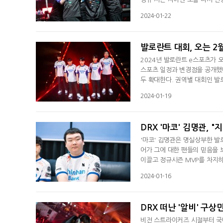
가 팀이 풀 리그로 진행됐던 것
2024-01-22
년 동안 총 10 경기로 정규 
악의 경우 1년 동안 단 12경기
발로란트 대회, 오는 2
2024년 발로란트 e스포츠가 오
스포츠 일정과 변경점을 공개했다
두 확대한다. 권역별 대회인 발
외에도 중국 리그인 VCT 차이
2024-01-19
서 1부 리그 참가팀은 30개에
역시 2번으로 나누어 개최한다.
DRX '마코' 김명관,
'마코' 김명관은 명실상부한 발로
어가 그에 대한 팬들의 믿음을 
이끌고 정규시즌 MVP를 차지하
했다. 정규시즌 1위로 올라간 
2024-01-16
제 무대 마스터즈와 챔피언스에서
시 우승을 차지하겠다는 것을 다
DRX 떠난 '알비' 구상민
비전 스트라이커즈 시절부터 국내