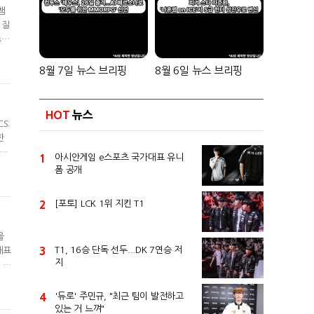
챔
 질
스트
퍼
)에
8월 7일 뉴스 브리핑
8월 6일 뉴스 브리핑
HOT
뉴스
S:
한
 팀
1
아시안게임 e스포츠 국가대표 유니
를
폼 공개
작했
2
[포토] LCK 1위 지킨 T1
을
3
T1, 16승 단독 선두...DK 7연승 저
대표
지
 새
 제
류
4
'듀로' 주민규, "최근 팀이 발전하고
있는 거 느껴"