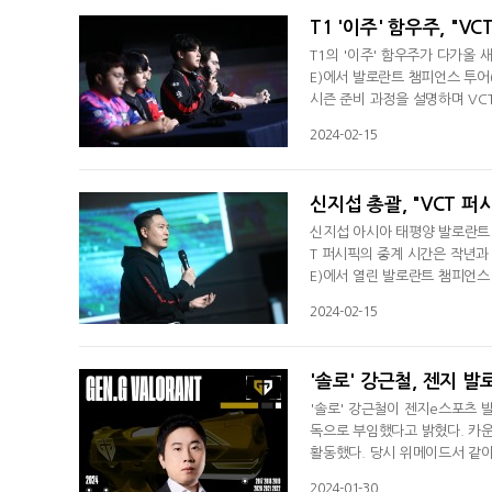
T1 '이주' 함우주, "V
T1의 '이주' 함우주가 다가올 
E)에서 발로란트 챔피언스 투어
시즌 준비 과정을 설명하며 VC
로스터 변화를 줬다. 작년에 함께
2024-02-15
함우주에 더해 인도네시아 출신의
켰다.한국 선수만으로 구성된 
신지섭 총괄, "VCT 퍼
신지섭 아시아 태평양 발로란트 
T 퍼시픽의 중계 시간은 작년과
E)에서 열린 발로란트 챔피언스
4년 시즌에 관해 이야기했다. 
2024-02-15
고는 한다. 그래도 만족스러운 한
흥행을 기록했다"며 2023년 
'솔로' 강근철, 젠지 발
'솔로' 강근철이 젠지e스포츠 발
독으로 부임했다고 밝혔다. 카운
활동했다. 당시 위메이드서 같이
누턴 게이밍, 디플러스 기아서 
2024-01-30