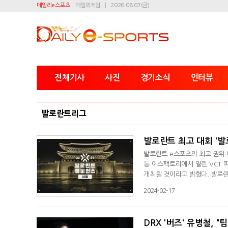
데일리e스포츠
데일리게임
2026.08.07(금)
전체기사
사진
경기소식
인터뷰
발로란트리그
발로란트 최고 대회 '발
발로란트 e스포츠의 최고 권위 
동 에스팩토리에서 열린 VCT 
개최될 것이라고 밝혔다. 발로
대회 장소 등은 아직까지 공개되지 않았다. 지난 2021년 출범한 발로란트 챔피언스는
2024-02-17
최고의 대회다. 권역별 리그인 발
적을 기록한 4개 팀이 참가하게 
DRX '버즈' 유병철, "