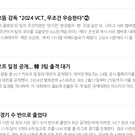
텍스처' 김나라, '라키아' 김종민, '먼치킨' 변상범, '카론' 김원태로 로스터를 완성했다.
 좋다
으뜸 감독 "2024 VCT, 무조건 우승한다"②
 종료된 뒤 팀의 주전이었던 '먼치킨' 변상범과 '밴' 조셉 승민 오, 그리고 서브 멤버
주전이자 팀의 오더를 도맡았던 IGL(인게임 리더) '제타' 손선호 역시 서브 멤버로 내
'엑스큐레이트' 케빈 수산토, '로씨' 다니엘 아베드랍보가 채웠다. 2024 시즌에도 T1을 
딩이 "육성과 성적을 동시에 노린 리빌딩"이라고 말하면서 리빌딩에 대해 몹시 만족스
 높은 선수로 모았다윤 감독은 리빌딩을 진행하는 과정에서 가장 중점에 둔 것을 미래
 중
 일정 공개... 韓 3팀 출격 대기
포문을 열 VCT 킥오프 일정과 대진이 공개됐다. 라이엇게임즈는 29일 공식 홈페이지를
과 대진을 공개했다. 2024년 발로란트 e스포츠는 오는 2월17일부터 25일까지 서울 
 일정을 개시하며, 이 대회에서 결승에 진출한 두 개 팀은 국제대회인 마스터즈 마드
그룹 스테이지와 플레이-인 스테이지, 플레이오프 등 총 세 단계로 나눠서 진행된다. V
참가하며, 각각 4개, 4개, 3개 팀이 A조, B조, C조로 배정됐다. 한국 팀인 T1과 DRX
 배정되면서 그룹 스테
 경기 수 반으로 줄었다
 시즌 당 정규 시즌 경기 수가 반으로 줄었다.최근 공개된 바에 따르면, VCT 정규 시
 11개 팀이 5개와 6개 팀으로 조를 나눠 조별 풀 리그로 경기를 진행한다. 정규 시즌
해 두 개의 정규 시즌을 통해 모든 팀이 한 번씩 만나게 된다. 지난해 한 시즌에 모든 