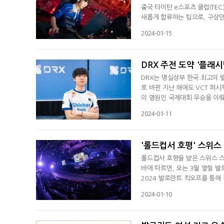
중국 타이탄 e스포츠 클럽(TEC)
새롭게 합류하는 팀으로, 구상
처음 발을 들인 구상민은 지난 
2024-01-15
린저스 코리아 우승, 마스터즈 코
의 주전 멤버로 활약했으나, 시
DRX 주전 도약 '플래시
DRX는 명실상부 한국 최고의 
로 바뀐 지난 해에도 VCT 퍼시
의 염원인 국제대회 우승을 이뤄
예상하지 못한 과감한 행보에 나
2024-01-11
연습생 '플래시백' 조민혁을 1
에서 조민혁을 테스트한 뒤, 1
'롤드컵서 호평' 스위스
롤드컵서 호평을 받은 스위스 
바에 따르면, 오는 3월 열릴 
2024 발로란트 킥오프를 통해 
킷 스테이지로 경기를 진행한다.
2024-01-10
다. 스위스 스테이지는 원래 체
과 같은 승수를 기록 중인 팀과