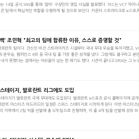
는 14일 공식 SNS를 통해 '알비' 구상민의 영입 사실을 발표했다. TEC는 VCT 차이
민은 팀에서 핵심적인 역할을 수행하게 될 것으로 보인다. 카운터 스트라이크로 e스포
2020년 비전 스트라이커즈 결성 당시부터 발로란트 프로 선수로 활약하면서 발로란트
리아 우승, 락//인 4강, VCT 퍼시픽 준우승 등 화려한 경력을 쌓았다. 지난 해에도 D
즌 종료 후
백' 조민혁 "최고의 팀에 합류한 이유, 스스로 증명할 것"
발로란트 팀이다. 전신인 비전 스트라이커즈 시절부터 국내 무대 우승을 독차지했고, V
픽 준우승, 챔피언스 6위 등 국내 팀 중 가장 좋은 성적을 냈다. 그럼에도 불구하고 본
내지 못했다는 점에서는 아쉬움이 남는 한 해기도 했다. 시즌이 끝나고 DRX는 그 누
섰다. 비전 스트라이커즈 시절부터 함께 했던 '알비' 구상민과 '제스트' 김기석을 대
군 주전 멤버로 승격시킨 것이다. DRX는 이벤트 대회인 텐 발로란트 글로벌 인비테이
군 주전 멤버
 스테이지, 발로란트 리그에도 도입
스테이지가 발로란트 국제 무대에도 도입된다. 발로란트 e스포츠 공식 홈페이지에 공
발로란트 마스터즈 마드리드의 일정은 스위스 스테이지로 시작하게 된다. 이번 마스터즈
각 지역에서 2팀 씩을 선발해 총 8개 팀으로 진행하며, 이 중 4개 팀을 선발해 상위 브
 마스터즈는 LOL로 보면 MSI와 유사한 성격을 띄는 대회로, 시즌 중 치러지는 국제 
스에서 기원한 방식으로, 각 팀이 무작위로 대결을 진행한 뒤 다음 라운드부터 본인의 
 대결하게 되