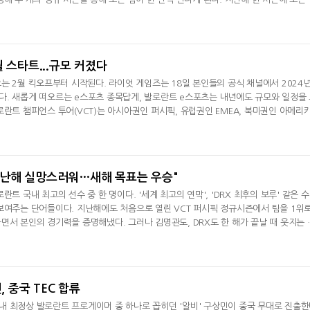
과 비교하면 시즌 당 경기 수가 반으로 줄어든 셈이다.다시 말해 두 개의 시즌을 통틀어 
시즌을 모두 치르게 된다. 플레이오프에 진출하지 못하는 팀은 최종선발전 만이 남아있다.
 만을 치
월 스타트...규모 커졌다
는 2월 킥오프부터 시작된다. 라이엇 게임즈는 18일 본인들의 공식 채널에서 2024년
. 새롭게 떠오르는 e스포츠 종목답게, 발로란트 e스포츠는 내년에도 규모와 일정을
로란트 챔피언스 투어(VCT)는 아시아권인 퍼시픽, 유럽권인 EMEA, 북미권인 아메리
나를 신설한다. 기존의 리그에도 블리드 e스포츠, G2 e스포츠 등 새로운 팀들이 합류
서 44개로 크게 늘었다. 일정 면에선 국제대회인 마스터즈를 2회로 늘리고, 지역별 시
 지난해 마스터즈 1회,
 "지난해 실망스러워…새해 목표는 우승"
란트 국내 최고의 선수 중 한 명이다. '세계 최고의 연막', 'DRX 최후의 보루' 같은 
보여주는 단어들이다. 지난해에도 처음으로 열린 VCT 퍼시픽 정규시즌에서 팀을 1위
면서 본인의 경기력을 증명해냈다. 그러나 김명관도, DRX도 한 해가 끝날 때 웃지는 
DRX는 결승전서 페이퍼 렉스에게 패하면서 VCT 퍼시픽 최종 우승에 실패했고, 이어진
도 각각 7~8위, 5~6위에 그쳤다. 직전 해 챔피언스에서 3위를 차지하며 내년엔 반
짐했을 DRX에겐 만족
, 중국 TEC 합류
 최정상 발로란트 프로게이머 중 하나로 꼽히던 '알비' 구상민이 중국 무대로 진출한