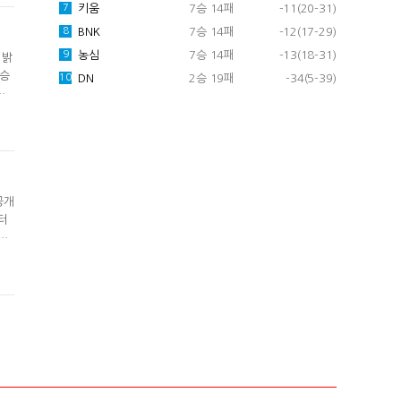
키움
7승 14패
-11(20-31)
7
BNK
7승 14패
-12(17-29)
8
농심
7승 14패
-13(18-31)
9
 밝
이승
DN
2승 19패
-34(5-39)
10
란
베드
회에
공개
터
나
버로
을