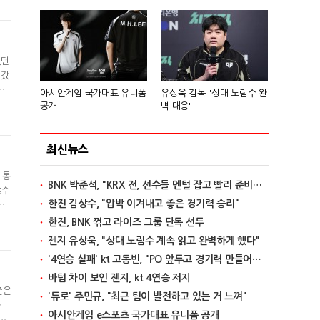
 강
였던
려갔
지
아시안게임 국가대표 유니폼
유상욱 감독 "상대 노림수 완
럽다
공개
벽 대응"
라고
최신뉴스
 통
BNK 박준석, "KRX 전, 선수들 멘털 잡고 빨리 준비할 것"
성수
한진 김상수, "압박 이겨내고 좋은 경기력 승리"
리
CT
한진, BNK 꺾고 라이즈 그룹 단독 선두
,
젠지 유상욱, "상대 노림수 계속 읽고 완벽하게 했다"
'4연승 실패' kt 고동빈, "PO 앞두고 경기력 만들어가는 단계"
바텀 차이 보인 젠지, kt 4연승 저지
즌은
'듀로' 주민규, "최근 팀이 발전하고 있는 거 느껴"
과
아시안게임 e스포츠 국가대표 유니폼 공개
참