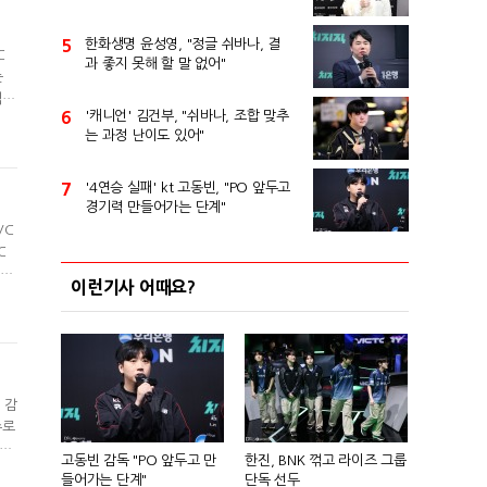
5
한화생명 윤성영, "정글 쉬바나, 결
C
과 좋지 못해 할 말 없어"
는
적인
6
'캐니언' 김건부, "쉬바나, 조합 맞추
서
는 과정 난이도 있어"
류시
7
'4연승 실패' kt 고동빈, "PO 앞두고
경기력 만들어가는 단계"
VC
C
02
이런기사 어때요?
주치
운
 감
수로
설은
고동빈 감독 "PO 앞두고 만
한진, BNK 꺾고 라이즈 그룹
오
들어가는 단계"
단독 선두