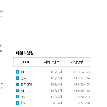
하고
케이
즈의
 바
스
 팀
 끝
데일리랭킹
전
들이
LCK
서킷포인트
개인랭킹
 편
T1
16승 5패
+22(34-12)
1
젠지
16승 6패
+18(34-16)
2
트는
한화생명
15승 6패
+18(35-17)
3
 타
KT
15승 6패
+12(30-18)
4
방식
DK
13승 8패
+7(28-21)
5
피언
 퍼
한진
8승 14패
-7(22-29)
6