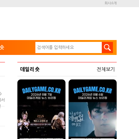
회사소개
숏
데일리 숏
전체보기
수
에서
인
성