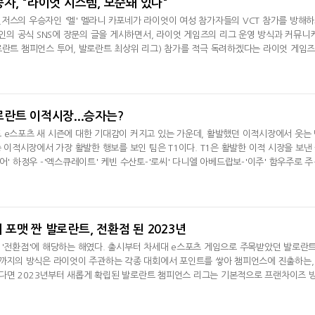
자, "라이엇 시스템, 모순돼 있다"
저스의 우승자인 '멜' 멜라니 카포네가 라이엇이 여성 참가자들의 VCT 참가를 방해
 본인의 공식 SNS에 장문의 글을 게시하면서, 라이엇 게임즈의 리그 운영 방식과 커뮤니
로란트 챔피언스 투어, 발로란트 최상위 리그) 참가를 적극 독려하겠다는 라이엇 게임
'멜'은 쇼피파이 레벨리온 소속으로 가장 최근 열린 게임 체인저스에서 우승을 차지한
은 크게 세 가지다. 첫 번째는 경기 진행 일정 문제다. '멜'은 북미의 경우, 게임 체인저
리그) 예
란트 이적시장...승자는?
 e스포츠 새 시즌에 대한 기대감이 커지고 있는 가운데, 활발했던 이적시장에서 웃는
중 이적시장에서 가장 활발한 행보를 보인 팀은 T1이다. T1은 활발한 이적 시장을 보낸
어' 하정우 -'엑스큐레이트' 케빈 수산토-'로씨' 다니엘 아베드랍보-'이주' 함우주로 주
이재혁과 '사야플레이어' 하정우를 제외한 나머지 3명의 선수는 모두 새로 영입된 선수
력과 본인들의 개인방송에서 보여준 폼을 고려하면, 선수들에 대한 평가는 굉장히 높은
 한다
새 포맷 짠 발로란트, 전환점 된 2023년
 '전환점'에 해당하는 해였다. 출시부터 차세대 e스포츠 게임으로 주목받았던 발로란
전까지의 방식은 라이엇이 주관하는 각종 대회에서 포인트를 쌓아 챔피언스에 진출하는,
다면 2023년부터 새롭게 확립된 발로란트 챔피언스 리그는 기본적으로 프랜차이즈 
들이 경쟁을 통해 순위를 정하고, 순위가 높은 팀이 리그 간 경쟁 무대인 마스터즈와 챔
시즌에 해당하는 각 리그는 발로란트 챔피언스 투어(VCT)라는 이름으로, 아시아권인