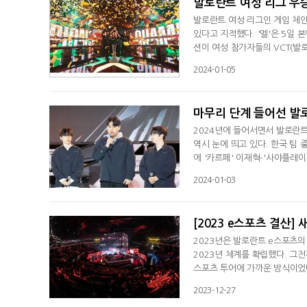
발로란트 여성 리그 우승
발로란트 여성 리그인 게임 체인
있다고 지적했다. '멜'은 5일
션이 여성 참가자들의 VCT(발
방침과 어긋나있다고 주장했다. 
2024-01-05
있는 프로게이머다. '멜'의 지적
예선이 NA 챌린저스(VCT 2부
마무리 단계 들어선 발로
2024년에 들어서면서 발로란트
역시 눈에 띄고 있다. 한국 팀 
에 '카르페' 이재혁-'사야플레이
라인업을 구성했다. '카르페' 
2024-01-03
다. 이벤트 전에서 보여준 경기
으로 다음 시즌 도약을 기대하게
[2023 e스포츠 결산] 
2023년은 발로란트 e스포츠의
2023년 체계를 확립했다. 그
스포츠 투어에 가까운 방식이었
이다. 각 리그 별로 정해진 팀
2023-12-27
스에 진출한다. 기본적으로 정규