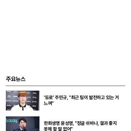
주요뉴스
'듀로' 주민규, "최근 팀이 발전하고 있는 거
느껴"
한화생명 윤성영, "정글 쉬바나, 결과 좋지
못해 할 말 없어"