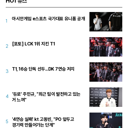
HOT뉴스
아시안게임 e스포츠 국가대표 유니폼 공개
1
[포토] LCK 1위 지킨 T1
2
T1, 16승 단독 선두...DK 7연승 저지
3
'듀로' 주민규, "최근 팀이 발전하고 있는
4
거 느껴"
'4연승 실패' kt 고동빈, "PO 앞두고
5
경기력 만들어가는 단계"