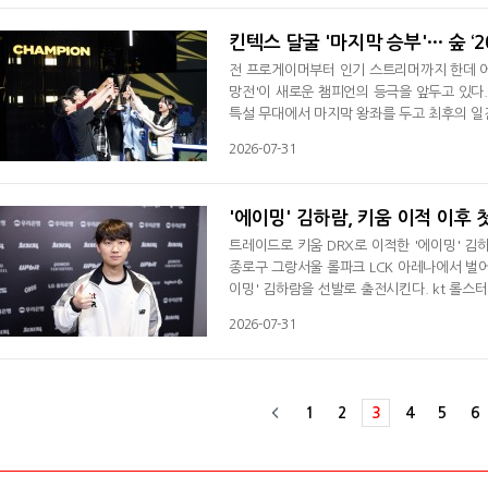
학 드래곤을 가져왔다. 바론 버프를 두른 T1은
킨텍스 달굴 '마지막 승부'… 숲 ‘2
전 프로게이머부터 인기 스트리머까지 한데 어우
망전'이 새로운 챔피언의 등극을 앞두고 있다
특설 무대에서 마지막 왕좌를 두고 최후의 일전을
젠지(이하 2026 LoL 멸망전 시즌2)'의 
2026-07-31
네이션 방식으로 본선 경기를 치른 가운데 이
피할 수 없는 맞대결을 펼친다.이번 '2026 Lo
'에이밍' 김하람, 키움 이적 이후 
트레이드로 키움 DRX로 이적한 '에이밍' 김
종로구 그랑서울 롤파크 LCK 아레나에서 벌어
이밍' 김하람을 선발로 출전시킨다. kt 롤스
드로 키움 유니폼을 갈아입었다. 반대급부로 '
2026-07-31
신중하게 고려한 결과다. 유연한 선수단 운용과
을 위해 더 많은 기회가 주어질 수 있는
1
2
3
4
5
6