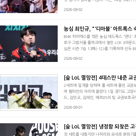
김하람을 키움 DRX로 보내고 '지우' 정지우
2026-08-02
kt는 박강준과 함께 '퍼펙트' 이승민, '커즈'
농심 최인규, "'디아블' 아트록스
BNK 피어엑스를 꺾은 농심 레드폭스 '댄디'
로구 그랑서울 롤파크에서 열린 LCK 3라운드
심은 시즌 7승 13패(-12)를 기록하며 선두
를 꺼내든 배경에 관해 "스크림서 자주 연습했
2026-08-02
했었고 이번에 좋은 기회가 온 거 같아서 선택
때 다음 밴픽 구도가 좋을 거 같다는 느낌이
[숲 LoL 멸망전] 4데스만 내준
2세트에 일격을 당하며 풀 세트에 몰린 교권
며 챔피언의 자리에 올랐다.1일 경기도 고양시의
드, 김민교, 김레인, 베르05의 팀 교권보호국
3세트, 하단 지역 합류전 상황서 고점폭발의
2026-08-01
역 교전서 코르키를 잡으며 따라 붙었다. 고
쓰러뜨리고 남은 유충 1개를 잡아 유리한 상
[숲 LoL 멸망전] 냉정함 되찾은
첫 세트를 내줬지만 나피리와 요네로 분위기