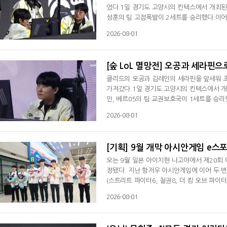
었다.1일 경기도 고양시의 킨텍스에서 개최된 '
성훈의 팀 고점폭발이 2세트를 승리했다.이어 
힘겨루기에서 상대를 밀어낸 고점폭발이 돌아
2026-08-01
중앙 부근서 나피리의 더블킬과 함께 유충 세
아칼리를 잘랐다.봇 듀오가 잘리긴 했지
[숲 LoL 멸망전] 오공과 세라핀
클리드의 오공과 김레인의 세라핀을 앞세워 
가져갔다.1일 경기도 고양시의 킨텍스에서 개최된
인, 베르05의 팀 교권보호국이 1세트를 승리
치 싸움이 치열하게 이어진 가운데 교권보호국
2026-08-01
점폭발의 갈리오를 일어내고 포탑 미니언을 잡
하자 먼저 자리를 잡고 타격을 시작했으나, 드
[기획] 9월 개막 아시안게임 e스
오는 9월 일본 아이치현 나고야에서 제20회
정됐다. 지난 항저우 아시안게임에 이어 두 번
(스트리트 파이터6, 철권8, 더 킹 오브 파이터
라운드 모바일(아시안게임 버전), 제5인격(아시
2026-08-01
개 종목에 36명을 파견할 예정이다. ◆ 20
팔렘방 아시안게임서 처음으로 종목이 됐다.