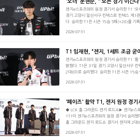
'오너' 문현준, "'모든 경기 이긴
젠지e스포츠와의 원정 경기서 승리한 T1 '오
경기 고양시 일산서구 킨텍스로 킨텍스 제1관
다. 승리한 T1은 시즌 15승 5패(+20)를 
현준은 경기 후 인터뷰서 "분위기가 조금 안
2026-07-31
로 왔다"라며 "1세트는 잘했지만 2세트는 우
장히 큰 의미라고 생각한다. 너무나 뜻깊었던
T1 임재현, "젠지, 1세트 조금 
젠지e스포츠와의 원정 경기서 승리한 T1 '톰
밝혔다. T1은 31일 경기 고양시 일산서구 
2대0으로 승리했다. 승리한 T1은 시즌 15승 
승)째를 당했다.임재현 감독대행은 경기 후 인
2026-07-31
어 간 덕분에 승리할 수 있었다"면서 "2세트
믿고 풀어나간 거 같다"며 승리 소감을 전했다
'페이즈' 활약 T1, 젠지 원정 경기
◆ LCK 홈 그라운드 젠지 로드쇼▶ 젠지e스포츠
1T1이 젠지e스포츠와의 원정 경기서 승리했다
홈 그라운드 젠지 로드쇼 경기서 젠지에 2대0으
2위를 유지했다. 젠지는 시즌 5패(14승)째를
2026-07-31
T1은 이어진 바텀 전투서도 젠지 병력을 제압했