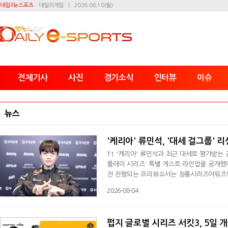
데일리e스포츠
데일리게임
2026.08.10(월)
전체기사
사진
경기소식
인터뷰
이슈
뉴스
'케리아' 류민석, '대세 걸그룹' 
T1 '케리아' 류민석과 최근 대세로 평가받는 
플레이 시리즈' 특별 게스트 라인업을 공개했다
전 진행되는 프리뷰쇼서는 청룡시리즈어워즈에
스’의 김채연이 게스트로 출격한다. 9일 열
2026-08-04
센느 리더가 출격한다. 아틀레티코 마드리드서
하는 걸로 알려진 상태다. 평소 맨체스터 시
펍지 글로벌 시리즈 서킷3, 5일 