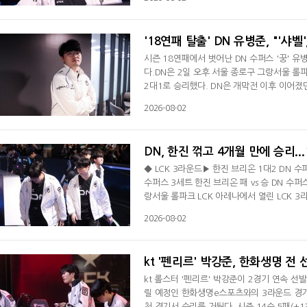
조금 아쉽지만 그래도 뿌듯하다"며 승리 소감을
성적이 안 좋게 나오다 보니 개인적으로 걱정
'18연패 탈출' DN 유병준, "'샤벨
시즌 18연패에서 벗어난 DN 수퍼스 '꿍' 
다.DN은 2일 오후 서울 종로구 그랑서울 롤
2대1로 승리했다. DN은 개막전 이후 이어졌던 
졌다. 시즌 6승 14패(-10).DN 유병준 감
2026-08-02
다"라며 "다행히 연패는 끊었지만 앞으로 경기
다"며 18연패서 벗어난 소감을 전했다. 디플
DN, 한진 꺾고 4개월 만에 승리..
◆ LCK 3라운드▶ 한진 브리온 1대2 DN 수퍼
수퍼스 3세트 한진 브리온 패 vs 승 DN 수
랑서울 롤파크 LCK 아레나에서 열린 LCK 
이후 이어졌던 연패를 '18'에서 끊었다. 시즌 2
2026-08-02
기선을 제압했다. 1세트 초반 탑 칼날부리 전
투서 상대 3명을 정리한 DN은 바론 버프를 두
kt '펜리르' 박강준, 한화생명 전 
kt 롤스터 '펜리르' 박강준이 2경기 연속 선
릴 예정인 한화생명e스포츠와의 3라운드 경기서
첫 경기서 승리를 거뒀다. 시즌 14승 5패(+1