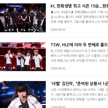
kt, 한화생명 꺾고 시즌 15승...
◆ LCK 3라운드▶ 한화생명e스포츠 1대2 k
승 vs 패 kt 롤스터 3세트 한화생명e스포츠 패
오후 서울 종로구 그랑서울 롤파크 LCK 아레
다. 승리한 kt는 3연승과 함께 시즌 15승 
2026-08-02
2경기를 모두 내줬다. 시즌 15승 5패(+19
텀 정글서 '카나비' 서진혁의 스카너를 끊은 k
TSW, HLE에 이어 두 번째로 롤
팀 시크릿 웨일스(TSW)가 리그 오브 레전드
베이 LCP 아레나에서 열린 LCP 스플릿3 스
크릿 웨일스는 단독 선두를 이어갔다. 그리고
에서 열린 미드 시즌 인비테이셔널(MSI)서 중
2026-08-02
릿2서 우승을 차지했다. 팀 시크릿 웨일스는 
관없이 챔피언십 포인트 3위 안을 확정 지으
'샤벨' 김단우, "준비된 상황서 1
시즌 18연패에서 벗어난 DN 수퍼스 '샤벨' 
구 그랑서울 롤파크 LCK 아레나에서 열린 LC
막전 이후 이어졌던 연패를 '18'에서 끊었다. 시
이날 POM에 선정된 김단우는 "오늘 경기 꼭
2026-08-02