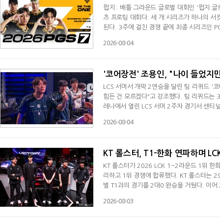
펍지 : 배틀 그라운드 글로벌 대회인 '펍지 글
츠 프로팀 대회다. 세 개 시리즈가 하나의 서
된다. 3주에 걸친 경쟁 끝에 최종 시리즈인 
버투스 프로, 나투스 빈체레, 팀 팔콘스), 17
2026-08-04
지역 리그를 통해 경쟁력을 입증한 프로팀들이 
응을 마친 팀들의 경쟁도 이어진다.PGS
'코어장전' 조용인, "나이 들었지
LCS 서머서 개막 2연승을 달린 팀 리퀴드 '
힘든 건 모르겠다"고 강조했다. 팀 리퀴드는
레나에서 열린 LCS 서머 2주차 경기서 센티
두로 올라섰다. 조용인은 경기 후 인터뷰서 "
2026-08-04
소감을 전했다. 최근 대전에서 열린 미드 시즌
"우리가 더 잘할 수 있었기 때문이다. 그
KT 롤스터, T1-한화 연파하며 LC
KT 롤스터가 2026 LCK 1~2라운드 1위
리하고 1위 경쟁에 합류했다. KT 롤스터는 2
벌 T1과의 경기를 2대0 완승을 거뒀다. 이
으로 마무리했다. 3라운드 1주 차 마지막 경
2026-08-03
가 1세트를 36대12의 킬 스코어로 가져가자
황에서 진행된 3세트에서는 KT 롤스터가 바