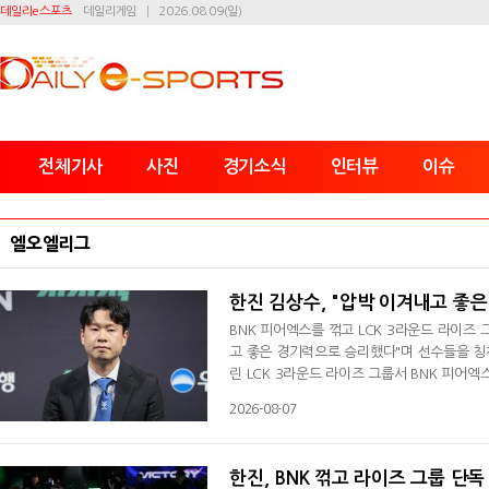
데일리e스포츠
데일리게임
2026.08.09(일)
전체기사
사진
경기소식
인터뷰
이슈
엘오엘리그
한진 김상수, "압박 이겨내고 좋은
BNK 피어엑스를 꺾고 LCK 3라운드 라이즈 
고 좋은 경기력으로 승리했다"며 선수들을 칭찬
린 LCK 3라운드 라이즈 그룹서 BNK 피어엑
독 선두로 올라갔다. 패한 BNK는 7승 14패(
2026-08-07
발전된 모습도 많이 보였다"라며 "첫 주 차에
박을 이겨내고 좋은 경기력으로 승리해서 너
한진, BNK 꺾고 라이즈 그룹 단독