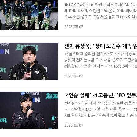
◆ LCK 3라운드▶ 한진 브리온 2대0 BNK 
패 BNK 피어엑스 한진 브리온이 BNK 피어엑
오후 서울 종로구 그랑서울 롤파크 LCK 아레
다. 승리한 한진은 시즌 8승 14패(-7)를 기
2026-08-07
다. 한진은 1세트 바텀 다이브 때 이득을 챙겼
반까지 BNK와 난타전을 펼쳤다. 31분 바다
젠지 유상욱, "상대 노림수 계속 
kt 롤스터에 승리한 젠지e스포츠 '류' 유상
밝혔다.젠지는 7일 오후 서울 종로구 그랑서울 
제압했다. 승리한 젠지는 시즌 16승 6패(+1
(15승)째를 당했다.유상욱 감독은 경기 후 
2026-08-07
실수도 없었고 한 타도 전체적으로 좋았다. 
며 승리 소감을 전했다. 연패서 벗어난 뒤 상
'4연승 실패' kt 고동빈, "PO 
젠지e스포츠에 패해 4연승이 좌절된 kt 롤
다"고 밝혔다.kt는 7일 오후 서울 종로구 그
2로 완패했다. kt는 4연승에 실패했고 시즌 
는데 우리 입장서는 경기력, 밴픽에서 못한 부
2026-08-07
돌릴 수 있는 픽이라고 생각했다. 그런 식으로
없어진 거 같다"고 말했다. 이어 "2세트도