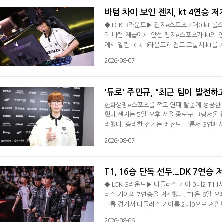
바텀 차이 보인 젠지, kt 4연승 저
◆ LCK 3라운드▶ 젠지e스포츠 2대0 kt 롤스
터 바텀 체급에서 앞선 젠지e스포츠가 kt의 
에서 열린 LCK 3라운드 레전드 그룹서 kt를
2위로 올라갔다. 반면 kt는 3연승이 끝났고 
2026-08-07
1세트 바텀 전투서 '룰러' 박재혁의 코그모가
'기인' 김기인의 쉔도 '팬리르' 박강준을 제압
'듀로' 주민규, "최근 팀이 발전하
한화생명e스포츠를 꺾고 연패 탈출에 성공한 젠
혔다.젠지는 5일 오후 서울 종로구 그랑서울 
리했다. 승리한 젠지는 레전드 그룹서 3연패서 
내려앉았다. 시즌 15승 6패(+18).주민규는
2026-08-07
만 그래도 승리해서 좋게 생각하고 있다"면서 
승리 소감을 전했다. 어떤 부분서 발전하는 느
T1, 16승 단독 선두...DK 7연승 
◆ LCK 3라운드▶ 디플러스 기아 0대2 T11세
러스 기아의 7연승을 저지했다. T1은 6일 오
그룹 경기서 디플러스 기아를 2대0으로 제압했다
반면 7연승이 좌절된 디플러스 기아는 시즌 8
2026-08-06