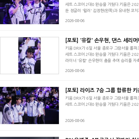
세트 스코어 2대0 완승을 거뒀다.키움은 202
둔 정글러 '윌러' 김정현(왼쪽)과 유내현 코
2026-08-06
[포토] '유칼' 손우현, 댄스 세리
키움 DRX가 6일 서울 종로구 그랑서울 롤파크
세트 스코어 2대0 완승을 거뒀다.키움은 202
라이너 '유칼' 손우현이 춤을 추며 승리를 자
2026-08-06
[포토] 라이즈 7승 그룹 합류한 키
키움 DRX가 6일 서울 종로구 그랑서울 롤파크
세트 스코어 2대0 완승을 거뒀다.키움은 202
2026-08-06