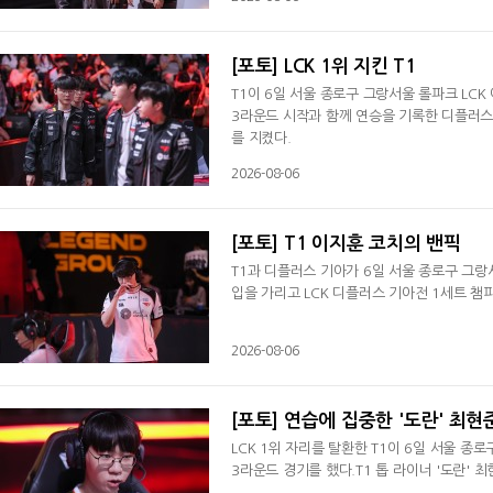
기록한 T1은 오브젝트 전투서도 승리했다. 공
시오페아가 '시우' 전시우의 아트록스를 정리
[포토] LCK 1위 지킨 T1
T1이 6일 서울 종로구 그랑서울 롤파크 LCK
3라운드 시작과 함께 연승을 기록한 디플러스 
를 지켰다.
2026-08-06
[포토] T1 이지훈 코치의 밴픽
T1과 디플러스 기아가 6일 서울 종로구 그랑서
입을 가리고 LCK 디플러스 기아전 1세트 챔
2026-08-06
[포토] 연습에 집중한 '도란' 최현
LCK 1위 자리를 탈환한 T1이 6일 서울 종
3라운드 경기를 했다.T1 톱 라이너 '도란' 