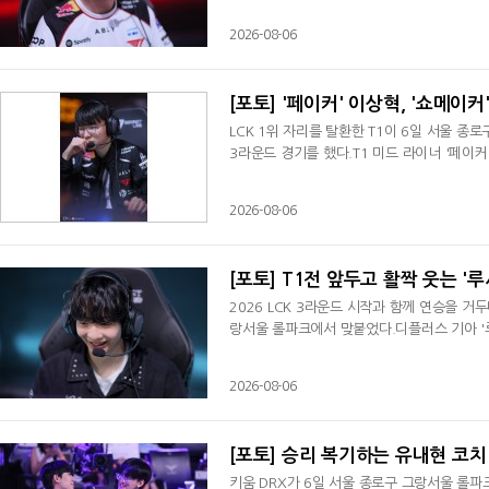
2026-08-06
[포토] '페이커' 이상혁, '쇼메이커
LCK 1위 자리를 탈환한 T1이 6일 서울 종
3라운드 경기를 했다.T1 미드 라이너 '페이
2026-08-06
[포토] T1전 앞두고 활짝 웃는 '
2026 LCK 3라운드 시작과 함께 연승을 거
랑서울 롤파크에서 맞붙었다.디플러스 기아 '
2026-08-06
[포토] 승리 복기하는 유내현 코치
키움 DRX가 6일 서울 종로구 그랑서울 롤파크