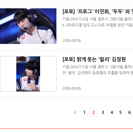
[포토] '프로그' 이민회, '두두' 와
키움 DRX가 6일 서울 종로구 그랑서울 롤파크에
K 3라운드를 앞두고 LCK로 부름을 받은 키움
2026-08-06
[포토] 밝게 웃는 '윌러' 김정현
키움 DRX가 6일 서울 종로구 그랑서울 롤파크
러 '윌러' 김정현이 동료들과 호흡을 맞추며 
2026-08-06
1
2
3
4
5
6