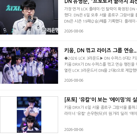
DN 유병준, "프로로서 끝까지 최
가장 먼저 LCK 플레이-인 탈락이 확정된 D
했다. DN은 6일 오후 서울 종로구 그랑서울 
DN은 시즌 19패(2승)째를 기록했다. 플레
때문이라고 생각하는데 말도 안 되는, 죽을 수
2026-08-06
황이 많이 나왔다. 1, 2세트 모두 그런 상
쉬움을 드러냈다. 이날 패배로 DN은 플레이-
키움, DN 꺾고 라이즈 그룹 연승..
◆2026 LCK 3라운드▶ DN 수퍼스 0대2 키움
키움 DRX가 DN 수퍼스를 꺾고 연승 행진을
열린 LCK 3라운드서 DN을 2대0으로 제압했
라섰다. DN은 시즌 19패(2승)째를 당했다.
2026-08-06
텀서 '유칼' 손우현의 라이즈가 '덕담' 서대
먹은 키움은 27분 탑에서 벌어진 싸움서 승리
[포토] '유칼'이 보는 '에이밍'의 
키움 DRX가 6일 서울 종로구 그랑서울 롤파크
라이너 '유칼' 손우현(뒤)이 원거리 딜러 '에
2026-08-06