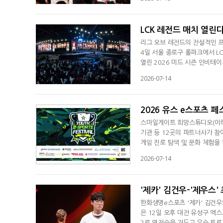
애니원즈 레전드(AG.AL), 징
픽 LCP서는 팀 시크릿, GAM
LCK 레전드 매치 열린
리그 오브 레전드의 전설적인 프
4일 서울 종로구 롤파크에서 L
열린 2026 미드 시즌 인비테이
렸다. 클래식 매치 종료 이후 L
2026-07-14
른바 '낭만의 시대'에 자주 등
명단은 추후 공개될 예정이다. L
2026 유스 e스포츠 페
스마일게이트 희망스튜디오(이하 
기관 등 12곳의 파트너사가 참
게임 진로 탐색 및 문화 체험을 
게임과 e스포츠에 관심을 갖고,
2026-07-14
셀, 카카오게임즈, 한국콘텐츠진
문성과 역량을 발휘해 콜렉티브
'제카' 김건우-'제우스' 
한화생명e스포츠 '제카' 김건우
은 12일 오후 대전 유성구 엑스
2로 역전승을 거두고 우승 트로