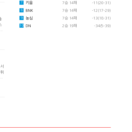
키움
7승 14패
-11(20-31)
7
BNK
7승 14패
-12(17-29)
8
농심
7승 14패
-13(18-31)
9
출
스
DN
2승 19패
-34(5-39)
10
이
 하
심할
에서
발휘
02
(B
만나