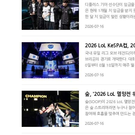
디플러스 기아 선수단이 임금을 
은 현재 1개월 치 임금을 받지 
한 달 치 임금이 밀린 상황이라는
등하는 LoL 선수 연봉이 원인
2026-07-16
번 임금체불 사태에 큰 영향을 미
리를 신인 선수로 구성했지만 
2026 LoL KeSPA컵
국내 유일 리그 오브 레전드(이하 
브리온의 경기로 개막한다. 대회에
0일부터 8월 18일까지 매주 월
2R, 결승) 순으로 진행된다. 
2026-07-16
선사할 예정이다.조별 예선은 7
한 차례씩 맞붙는 싱글 라운드 
숲, '2026 LoL 멸망전
숲(SOOP)이 2026 LoL 
은 숲 스트리머라면 누구나 참여
참여해 호흡을 맞추며 만드는 경
터 17일까지 팀 신청 기간이 진
2026-07-16
부터 온라인으로 진행되며, 결승
는 더블 엘리미네이션 방식으로 