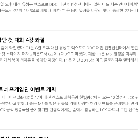
8일 오후 대전 유성구 엑스포로 DDC 대전 컨벤션센터에서 열린 미드 시즌 인비테이셔
라운드서 G2에 1대3으로 패했다. 패한 T1은 MSI 일정을 마무리 했다. 승리한 G2는 
대할 예정이다.MSI 4강은 한화생명e스포츠(LCK), 빌리빌리 게이밍(LPL), 라이온(L
정됐다. 2023년 MSI 방식이 바뀐 이후 4강에 4개의 다른 지역 팀이 올라온 건 이번이 처
4라운드 BLG와 한화생명과의
 창단 첫 대회 4강 좌절
 진출이 좌절됐다. T1은 8일 오후 대전 유성구 엑스포로 DDC 대전 컨벤션센터에서 열린
래킷 스테이지 패자 2라운드서 G2에 1대3으로 패했다. 패한 T1은 MSI 일정을 마무리
드로 가서 북미 라이온을 상대할 예정이다.T1은 지난 2015년 미국 플로리다주 탤러해
4강에 오르지 못했다. SK텔레콤 T1 시절인 2015년 1회 대회서 준우승을 기록했던 T1
, 브라질 상파울루에서 열린 2017년에는 대회 2연패를 달성했다. 2018년에는 참가하
열린 2019년에는 4강에 올랐지
 파트너 프게임단 이벤트 개최
즌 인비테이셔널(MSI)'을 맞아 대전 엑스포 과학공원 한빛광장에서 오는 12일까지 LCK 
운영한다고 밝혔다.숲은 MSI를 찾은 팬들을 위해 다양한 현장 이벤트를 준비했다. 먼저
CK 공식 방송국을 즐겨찾기한 관람객에게는 숲에서 활동하는 LCK 파트너 구단 선수
는 T1, 젠지, 디플러스 기아, DN 수퍼스, 키움 DRX, BNK 피어엑스, KT 롤스터 등
객들이 원하는 구단의 포토카드를 직접 선택해 받을 수 있다. 포토카드에는 선수들의
가 함께 담겨 있