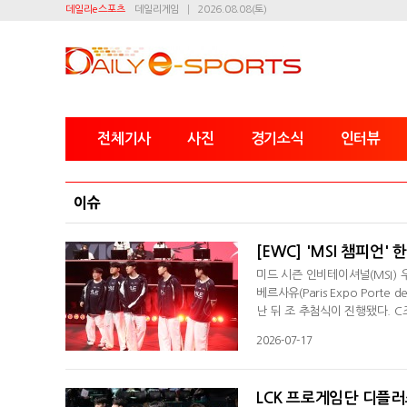
데일리e스포츠
데일리게임
2026.08.08(토)
전체기사
사진
경기소식
인터뷰
이슈
[EWC] 'MSI 챔피언'
미드 시즌 인비테이셔널(MSI) 
베르사유(Paris Expo Porte
난 뒤 조 추첨식이 진행됐다. 
화생명은 최근 대전에서 열린 MS
2026-07-17
평가받는다. 최근 열린 로드 투 
러스 기아는 BLG와 경기를 치른
LCK 프로게임단 디플