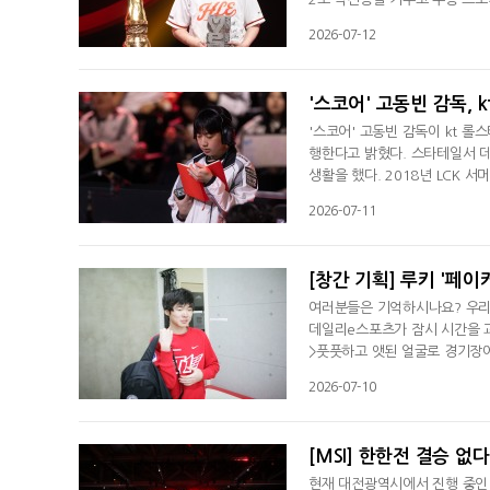
P(FMVP)에 선정됐다. 이번 
2026-07-12
컵), 퍼스트 스탠드에 이어 미드
X(현 키움 DRX) 소속이었던 2
'스코어' 고동빈 감독, 
'스코어' 고동빈 감독이 kt 롤스
행한다고 밝혔다. 스타테일서 데뷔
생활을 했다. 2018년 LCK 
우승시킨 고동빈 감독은 2025
2026-07-11
챔피언십(롤드컵)서는 결승까지 
개막 8연승 등 13승 5패로 4
여러분들은 기억하시나요? 우리가
데일리e스포츠가 잠시 시간을 과
>풋풋하고 앳된 얼굴로 경기장에
오늘은 과거를 추억하게 만들 그
2026-07-10
전드 '페이커' 이상혁입니다.처
돌리며 어색함을 감추지 못하는 
[MSI] 한한전 결승 없다
현재 대전광역시에서 진행 중인 M