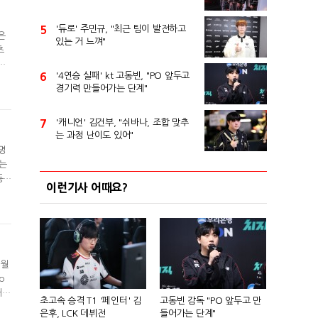
5
'듀로' 주민규, "최근 팀이 발전하고
은
있는 거 느껴"
츠
체
6
'4연승 실패' kt 고동빈, "PO 앞두고
 상
경기력 만들어가는 단계"
 e
7
'캐니언' 김건부, "쉬바나, 조합 맞추
는 과정 난이도 있어"
명
)는
등에
이런기사 어때요?
독
g'
 월
o
해
초고속 승격 T1 '페인터' 김
고동빈 감독 "PO 앞두고 만
즈.
은후, LCK 데뷔전
들어가는 단계"