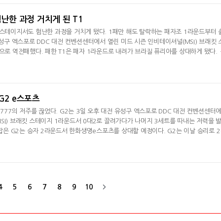
등학교, 충청권에서는 계룡디지텍고등학교, 호남권
' 험난한 과정 거치게 된 T1
 스테이지서도 험난한 과정을 거치게 됐다. 1패만 해도 탈락하는 패자조 1라운드부터 
유성구 엑스포로 DDC 대전 컨벤션센터에서 열린 미드 시즌 인비테이셔널(MSI) 브래킷 
3으로 역전패했다. 패한 T1은 패자 1라운드로 내려가 브라질 퓨리아를 상대하게 됐다. 
 '페이즈' 김수환의 멜과 '케리아' 류민석의 파이크를 앞세워 승부를 5세트로 몰고 갔다.
픽을 선보인 BLG 양대인 감독을 넘는 데 실패했다. T1이 퓨리아를 꺾는다고 해도 안
와 3라운드 진출을 놓
낸 G2 e스포츠
 777의 저주를 끊었다. G2는 3일 오후 대전 유성구 엑스포로 DDC 대전 컨벤션센터
SI) 브래킷 스테이지 1라운드서 0대2로 끌려가다가 나머지 3세트를 따내는 저력을 
 잡은 G2는 승자 2라운드서 한화생명e스포츠를 상대할 예정이다. G2는 이날 승리로 2
후 777일만에 LPL 팀과의 다전제서 승리한 팀이 됐다. LEC 팀은 이후 빌리빌리 게이밍
 번도 승리하지 못했다. 777일 전 대회서 승리한 팀은 G2였는데 이날과 똑같이 TES를 
기자 (kenzi@dailyesp
4
5
6
7
8
9
10