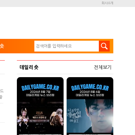
회사소개
숏
데일리 숏
전체보기
 드
끝
 한
로
디플