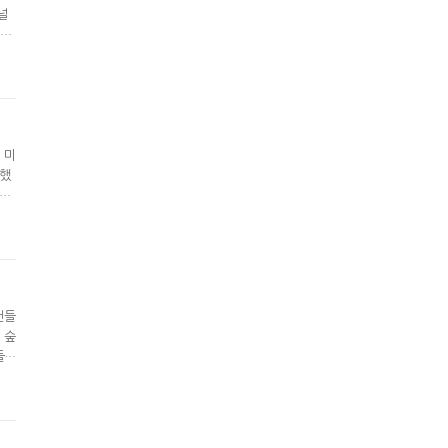
널
패자
C
음이
 미
 했
시에
은
지
팬들
 숲
들의
 7
 숲