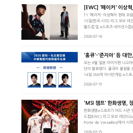
[EWC] '페이커' 이
T1 '페이커' 이상혁이 현재 프
15일(한국 시각) 리그 오브 레
월드컵 및 e스포츠 네이션스컵(
스 선수인 스벤 망누스 외엔 칼센
2026-07-16
징으로 자리매김했다. 그의 업적
스포츠가 열정적인 커뮤니티에
'홍큐'-'준지아' 등 대
오는 9월 일본 아이치현 나고야
단이 발표됐다. 중국이 불참을 
14일 SNS에 아시안게임 e스
서 활동했던 '4leaf' 창유가 
2026-07-15
'워호스' 천루즈가 지휘봉을 잡는
천이진, 정글러는 지난해 CTB
'MSI 챔프' 한화생명,
한화생명e스포츠가 미드 시즌 인
드컵(EWC) 리그 오브 레전드(L
Porte de Versailles
선발된 한화생명e스포츠, T1, 
2026-07-15