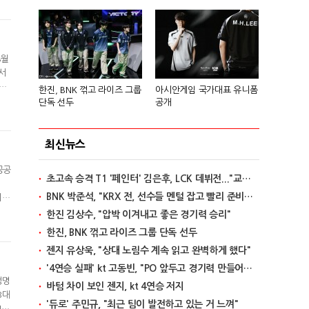
시
8월
서
 열
한진, BNK 꺾고 라이즈 그룹
아시안게임 국가대표 유니폼
 이
단독 선두
공개
수
최신뉴스
공공
초고속 승격 T1 '페인터' 김은후, LCK 데뷔전..."교전서 돋보이는 실력"
이
BNK 박준석, "KRX 전, 선수들 멘털 잡고 빨리 준비할 것"
이
퍼
한진 김상수, "압박 이겨내고 좋은 경기력 승리"
전
한진, BNK 꺾고 라이즈 그룹 단독 선두
젠지 유상욱, "상대 노림수 계속 읽고 완벽하게 했다"
'4연승 실패' kt 고동빈, "PO 앞두고 경기력 만들어가는 단계"
생명
바텀 차이 보인 젠지, kt 4연승 저지
3대
'듀로' 주민규, "최근 팀이 발전하고 있는 거 느껴"
MV