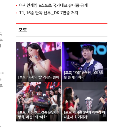
아시안게임 e스포츠 국가대표 유니폼 공개
롤드
DR
T1, 16승 단독 선두...DK 7연승 저지
포토
동
수
회
드
는
[창간 기획] 루키 '페이커'부터 청년 전캐까지…사진으로 만나는 e스포츠 레전드의 '리즈 시절'
[포토] '유칼' 손우현, LCK 3R
[포토] '거제의 딸' 리센느 원이
첫 승 세리머니
한
주
.
레
를
[포토] 서든 챔스 결승 MVP 이
[포토] 이세돌 9단과 이현경 아
병화, 리센느와 '야호'
나운서 '화기애애'
은