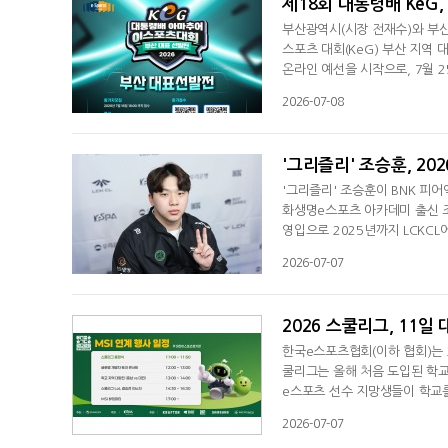
제18회 대통령배 KeG
부산광역시(시장 전재수)와 부
스포츠 대회(KeG) 부산 지역 대표 선발전이 열린다. 부산 아마추어 e
온라인 예선을 시작으로, 7월 
수들은 8월 14일부터 16일까
2026-07-08
그 오브 레전드(5인 단체전), 
진행된다. 단체전은 종목별 우승
'그리즐리' 조승훈, 202
'그리즐리' 조승훈이 BNK 피어
화생명e스포츠 아카데미 출신 조승
영입으로 2025년까지 LCKCL
반기를 앞두고 한국으로 복귀했다
2026-07-07
말했다.
2026 스쿨리그, 11일
한국e스포츠협회(이하 협회)는 
쿨리그는 올해 처음 도입된 학교
e스포츠 선수 지망생들이 학교
학교장의 승인을 받은 학교 대표팀
2026-07-07
26 MSI)의 공식 부대행사