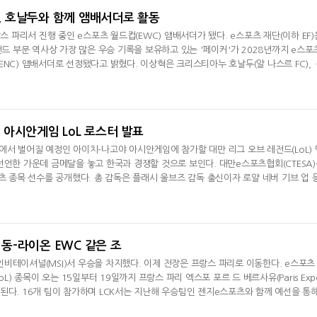
상혁, 호날두와 함께 앰배서더로 활동
랑스 파리서 진행 중인 e스포츠 월드컵(EWC) 앰배서더가 됐다. e스포츠 재단(이하 EF)
전드 부문 역사상 가장 많은 우승 기록을 보유하고 있는 '페이커'가 2028년까지 e스포
ENC) 앰배서더로 선정됐다고 밝혔다. 이상혁은 크리스티아누 호날두(알 나스르 FC), 
과 함께 e스포츠 재단 앰배서더에 합류했다. EF는 "'페이커'는 10년 넘게 e스포츠의
은 리그 오브 레전드서 시작됐다"면서 "그의 영향력은 단일 타이틀을 넘어서 확장됐다.
서 경기장을 가득
만, 아시안게임 LoL 로스터 발표
에서 벌어질 예정인 아이치-나고야 아시안게임에 참가할 대만 리그 오브 레전드(LoL) 
선언한 가운데 금메달을 놓고 한국과 경쟁할 것으로 보인다. 대만e스포츠협회(CTESA
포츠 종목 선수를 공개했다. 총 감독은 플래시 울브즈 감독 출신이자 로얄 네버 기브 업 
맡는다. LoL 종목은 최근 미드 시즌 인비테이셔널(MSI)에 참가했던 팀 시크릿 웨일스 감
다. LCP에서 활동 중인 선수로 로스터를 구성했다. 탑 라이너는 그라운드 제로 '1Jian
C 플라잉 오이
 징동-라이온 EWC 같은 조
비테이셔널(MSI)서 우승을 차지했다. 이제 전장은 프랑스 파리로 이동한다. e스포츠
oL) 종목이 오는 15일부터 19일까지 프랑스 파리 엑스포 포르 드 베르사유(Paris Exp
)에서 시작된다. 16개 팀이 참가하며 LCK서는 지난해 우승팀인 젠지e스포츠와 함께 예선을 통
디플러스 기아가 참가한다. LPL서는 MSI 준우승팀인 빌리빌리 게이밍(BLG), 올 게이머