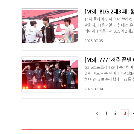
[MSI] 'BLG 2대3 패
T1이 플레이-인에 이어 브래킷
발한다. T1은 4일 오후 대전 
테이지 1라운드서 BLG에 2대
날 T1은 1대2로 뒤진 4세트서
2026-07-05
지만 마지막 5세트서 신들린 밴
건 아니다. 승자 2라운드 패자
[MSI] '777' 저주 끝
G2 e스포츠가 TES에 승리하며
열린 미드 시즌 인비테이셔널(M
하며 3대2로 승리했다. TES를
4년 중국 청두에서 열린 MSI 이
2026-07-04
LG) 3번, TES를 만났지만 한
3대0으로 승리했었다.대전=김용우 
1
2
3