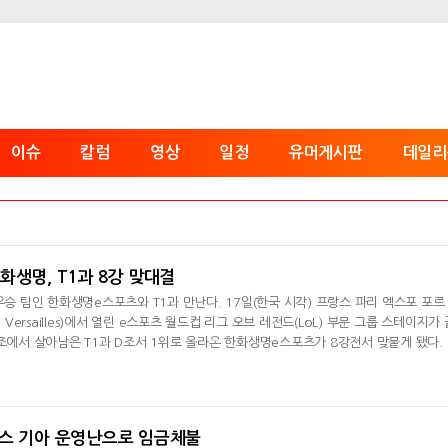
이슈
칼럼
영상
일정
유머게시판
데일리
 한화생명, T1과 8강 맞대결
우승 팀인 한화생명e스포츠와 T1과 만난다. 17일(한국 시각) 프랑스 파리 엑스포 포르
 de Versailles)에서 열린 e스포츠 월드컵 리그 오브 레전드(LoL) 부문 그룹 스테이지가 
C조에서 살아남은 T1과 D조서 1위로 올라온 한화생명e스포츠가 8강전서 맞붙게 됐다.
I서 빌리빌리 게이밍(BLG)를 꺾고 우승을 차지했다. 현재 LoL e스포츠서 최강 팀으
MSI서도 T1에 3대1로 승리했다. 젠지e스포츠는 8강전서 징동 게이밍을 상대한다. 
다. '타잔' 이승용이
러스 기아 운영난으로 임금체불