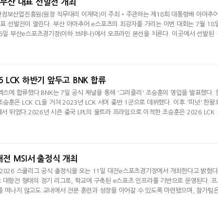
, 부산 대표 선발전 개최
산정보산업진흥원(원장 직무대리 이재덕)이 주최‧주관하는 제18회 대통령배 아마추어
스포츠의 최강자를 가리는 이번 대회는 7월 18일
25일 부산e스포츠경기장(이하 브레나)에서 오프라인 본선을 치른다. 이곳에서 선발된 
지 경주실내체육관에서 열리는 KeG 전국 결선에 부산 대표로 출전한다. 이번 선발전은
이터널 리턴(3~4인 단체전), 브롤스타즈(3인 단체전), FC온라인 개인전 등 4개 종목으
팀, 개인전은 1·2위
6 LCK 하반기 앞두고 BNK 합류
엑스에 합류했다.BNK는 7일 공식 채널을 통해 '그리즐리' 조승훈의 영입을 발표했다. 
훈은 LCK CL을 거쳐 2023년 LCK 서머 중반 1군으로 데뷔했다. 이후 '피넛' 한왕
에서 뛰었다.2026년 시즌 중국 LPL의 울트라 프라임으로 이적한 조승훈은 2026 LCK 
. BNK는 "새로운 도전을 시작하는 선수에게 아낌없는 응원과 관심을 부탁드린다"라
 대전 MSI서 출정식 개최
2026 스쿨리그 공식 출정식을 오는 11일 대전e스포츠경기장에서 개최한다고 밝혔다
 대항전 형태의 정기 리그로, 학교에 구축된 e스포츠 인프라를 기반으로 운영된다. 
를 떠나지 않고도 교내에서 전문 훈련과 성장을 이어갈 수 있도록 마련됐으며, 참가팀
으로 구성된다.2026 스쿨리그 출정식은 2026 LoL 미드 시즌 인비테이셔널(이하 
로 열린다. 서울권에서는 미래산업과학고등학교와 은평메디텍고등학교, 경기/인천권은 통