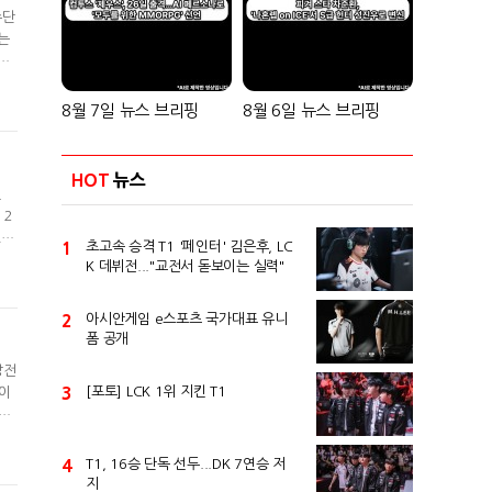
수단
는
폭
 이
자
8월 7일 뉴스 브리핑
8월 6일 뉴스 브리핑
HOT
뉴스
진
 2
R~
1
초고속 승격 T1 '페인터' 김은후, LC
를
K 데뷔전..."교전서 돋보이는 실력"
과
2
아시안게임 e스포츠 국가대표 유니
폼 공개
망전
3
[포토] LCK 1위 지킨 T1
들이
일부
일
기
4
T1, 16승 단독 선두...DK 7연승 저
지