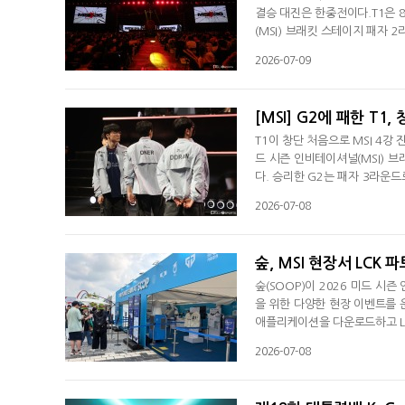
결승 대진은 한중전이다.T1은 
(MSI) 브래킷 스테이지 패자 2
3라운드로 가서 북미 라이온을 상
2026-07-09
S), G2 e스포츠(LEC)로 결
다. 금일 벌어질 예정인 승자 
[MSI] G2에 패한 T1,
T1이 창단 처음으로 MSI 4강
드 시즌 인비테이셔널(MSI) 브
다. 승리한 G2는 패자 3라운
서 처음 시작된 MSI 처음으로 
2026-07-08
중국 상하이에서 열린 2016년
못한 T1은 대만 타이베이에서 
숲, MSI 현장서 LCK
숲(SOOP)이 2026 미드 시
을 위한 다양한 현장 이벤트를 
애플리케이션을 다운로드하고 L
포토카드를 증정한다. 이번 이벤트에
2026-07-08
개 프로게임단이 참여하며, 관람
개인 방송으로 연결되는 QR코드