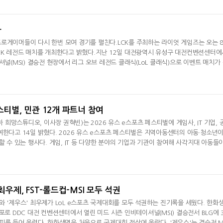
동 게이밍이 나선다. 유럽 LEC서는 G2 e스포츠, 카르민 코프, 모비스타 코이, 아시아-퍼
 e스포츠, 북미서는 라이온
다
로게이머들이 다시 한번 모여 경기를 펼친다.LCK를 주최하는 라이엇 게임즈는 오는 
CK 레전드 매치를 개최한다고 밝혔다.지난 12일 대전광역시 유성구 대전컨벤션센터에
셔널(MSI) 결승전 현장에서 리그 오브 레전드 클래식(LoL 클래식)으로 이벤트 매치가
CK 레전드 매치에 대한 영상이 공개됐다. 해당 영상에는 가슴이 시키는 대로 부딪혔던,
장했던 날것의 플레이를 다시 소환한다는 계획이 담겼다.LCK 레전드 매치에 출전할 선
oL e스포츠의 초
스티벌, 민관 12개 파트너 참여
희망스튜디오, 이사장 권혁빈)는 2026 유스 e스포츠 페스티벌에 게임사, IT 기업, 
여한다고 14일 밝혔다. 2026 유스 e스포츠 페스티벌은 지역아동센터의 아동·청소년
할 수 있는 행사다. 게임, IT 등 다양한 분야의 기업과 기관이 참여해 사각지대 아동들
 협력과 선의의 경쟁을 경험할 수 있도록 지원하고 있다. 이번 행사에는 넥슨재단, 슈
흥원, 아마존웹서비스 등 게임사와 기관, IT기업 등 12곳이 참여한다. 이들은 각각의 
 임팩트 모델로
최우제, FST-롤드컵-MSI 모두 석권
와 '제우스' 최우제가 LoL e스포츠 국제대회를 모두 석권하는 진기록을 세웠다. 한화
포로 DDC 대전 컨벤션센터에서 열린 미드 시즌 인비테이셔널(MSI) 결승전서 BLG에 
피를 들어 올렸다. 한화생명은 처음으로 국제대회 정상에 올랐다. '제우스'는 결승전 