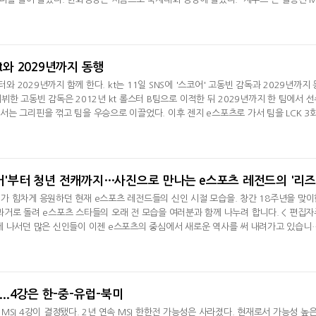
우승으로 김건우와 최우제는 LoL e스포츠 국제대회인 리그 오브 레전드 월드 챔피언십(
 시즌 인비테이셔널(MSI)서 모두 우승을 차지했다. 이 기록은 사상 최초다. 김건우는 
022년 롤드컵서 T1을
kt와 2029년까지 동행
터와 2029년까지 함께 한다. kt는 11일 SNS에 '스코어' 고동빈 감독과 2029년까지 
한 고동빈 감독은 2012년 kt 롤스터 B팀으로 이적한 뒤 2029년까지 한 팀에서 선
서머서는 그리핀을 꺾고 팀을 우승으로 이끌었다. 이후 젠지 e스포츠로 가서 팀을 LCK 3
시즌을 앞두고 kt 감독으로 부임했다. 지난해 중국 청두에서 열린 리그 오브 레전드 월
올랐지만 T1에 2대3으로 패해 트로피를 들어올리지 못했다. 현재 진행 중인 LCK서
위를 기록하며 레전드 그룹에
 힘차게 응원하던 현재 e스포츠 레전드들의 신인 시절 모습을. 창간 18주년을 맞이
거로 돌려 e스포츠 스타들의 오래 전 모습을 여러분과 함께 나누려 합니다. < 편집자
 나서던 많은 신인들이 이젠 e스포츠의 중심에서 새로운 역사를 써 내려가고 있습니다
들의 어린 시절로 함께 가보려 합니다.그 첫 번째 주인공은 리그 오브 레전드의 리빙 
음으로 프로필 촬영장에 들어선 '페이커' 이상혁. 카메라가 익숙한 지금과는 달리 고개
10대
...4강은 한-중-유럽-북미
SI 4강이 결정됐다. 2년 연속 MSI 한한전 가능성은 사라졌다. 현재로서 가능성 높