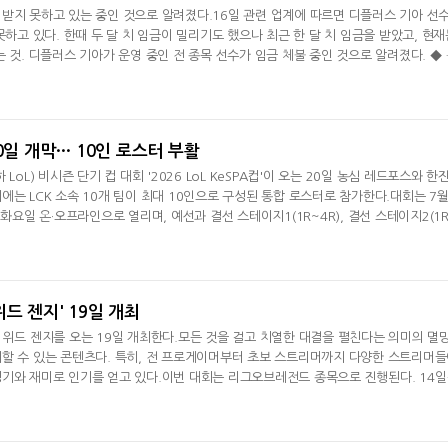
받지 못하고 있는 중인 것으로 알려졌다.16일 관련 업계에 따르면 디플러스 기아 선
못하고 있다. 한때 두 달 치 임금이 밀리기도 했으나 최근 한 달 치 임금을 받았고, 현재
 것. 디플러스 기아가 운영 중인 전 종목 선수가 임금 체불 중인 것으로 알려졌다. ◆ 
?LoL 선수들의 몸값이 높아지면서 게임단 입장서는 감당할 수 없는 수준으로 상승한 게
친 것으로 보인다. 디플러스 기아 LoL 팀의 경우 '쇼메이커' 허수를 제외한 나머지 4
연봉 규모
, 20일 개막… 10인 로스터 부활
LoL) 비시즌 단기 컵 대회 '2026 LoL KeSPA컵'이 오는 20일 농심 레드포스와 한
는 LCK 소속 10개 팀이 최대 10인으로 구성된 통합 로스터로 참가한다.대회는 7월
·화요일 온·오프라인으로 열리며, 예선과 결선 스테이지1(1R~4R), 결선 스테이지2(1
올해 대회는 국내외 e스포츠 일정을 고려해 시즌 중에 개최, 정규 리그와는 색다른 재미
월 20일부터 27일까지 3일간 온라인으로 진행되며, 각 팀은 다른 그룹에 속한 5개 팀
로빈 방식으로 경기를
 위드 젠지' 19일 개최
멸망전 위드 젠지를 오는 19일 개최한다.모든 것을 걸고 치열한 대결을 펼친다는 의미의 멸
할 수 있는 콘텐츠다. 특히, 전 프로게이머부터 초보 스트리머까지 다양한 스트리머
기와 재미로 인기를 얻고 있다.이번 대회는 리그오브레전드 종목으로 진행된다. 14
행되며, 18일 이용자 투표를 통해 본선에 진출할 8개 팀이 최종 확정된다. 본선은 19
전은 8월 1일 일산 킨텍스에서 열리는 하우스 오브 젠지 무대에서 펼쳐진다. 모든 경
3판 2선승제로 치