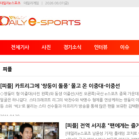
데일리e스포츠
데일리게임
2026.08.07(금)
전체기사
사진
경기소식
인터뷰
이슈
피플
[피플] 카트리그에 '쌍둥이 돌풍' 몰고 온 이중대-이중선
◇쌍둥이 형 이중대(사진 왼쪽)와 동생 이중선(사진 오른쪽)국산 e스포츠 종목 가운
얼굴은 하나같다. 스타크래프트 리그의 박찬수와 박명수 형제를 연상케하는 쌍둥이 이
등 소위 '빅3'로 불리는 스타 선수들과 아프리카 방송을 통해 많은 팬을 보유한 김
우승컵을 향해 질주하고
2011-04-28
[피플] 전역 서지훈 "팬에게는 즐
[데일리e스포츠 남윤성 기자] 플레잉 코치로