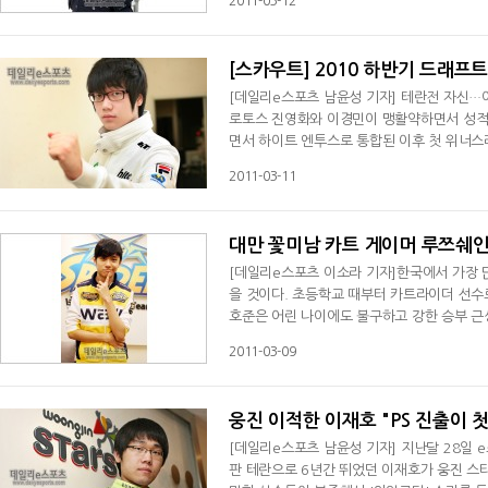
2011-03-12
씬 더 중요한 역할을 하고 있으며 그들이 없
의 존재는 그저 ‘회사’의 명령만을 따르는
[스카우트] 2010 하반기 드래프
[데일리e스포츠 남윤성 기자] 테란전 자신…
로토스 진영화와 이경민이 맹활약하면서 성적을
면서 하이트 엔투스로 통합된 이후 첫 위너스
연승에 가속도를 붙이고 있다. 하이트의 약점
2011-03-11
이 또 한 번의 반란을 준비하고 있다. 채규승
먼트 3조 경기에서 최강 테란 KT 이
대만 꽃미남 카트 게이머 루쯔쉐인
[데일리e스포츠 이소라 기자]한국에서 가장 
을 것이다. 초등학교 때부터 카트라이더 선수
호준은 어린 나이에도 불구하고 강한 승부 근
은 선수가 있다. 어린 나이에 게임에 입문해
2011-03-09
인이 그 주인공이다. 이제 막 16살이 된 루
리나라 '택뱅리쌍'급의 인기
웅진 이적한 이재호 "PS 진출이 첫
[데일리e스포츠 남윤성 기자] 지난달 28일 
판 테란으로 6년간 뛰었던 이재호가 웅진 스