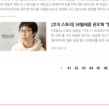
재 어떻게 하면 리그 방식을 더 재미있고 완벽하게 만들지에 대한 생각으로 꽉 차있다.
미네이션이라는 특이한 방식을 사용한 MSL은 현재의 리그 방식으로 정착할 때까지 수
도했다는 것 자체가 그들에게는 많은 고통이 따를 수 밖에 없는 모험이었다.DES=M
2011-02-18
적인 요인은
[코치 스토리] SK텔레콤 권오혁 
[데일리e스포츠 남윤성 기자] T1 프로토스
한 사례 중 가장 유명한 문구는 '성공한 선수
플레이어로 많은 돈을 벌고 유명세를 얻은 사
뜻이다. 한국의 사례를 보면 프로야구에서 삼성
2011-02-15
예이지만 최고의 감독으로 추앙받는 사람들은 
e스포츠계에 입문한지 8년차
41
42
43
44
45
46