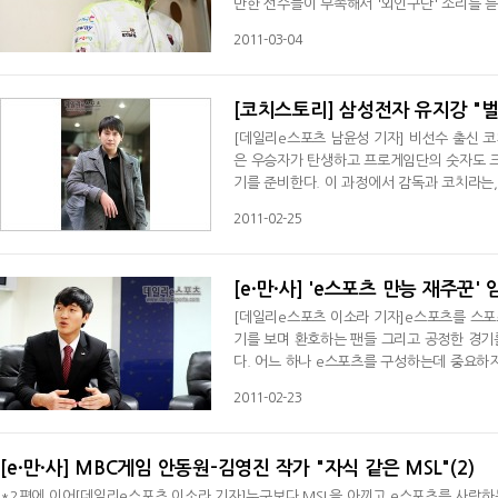
만한 선수들이 부족해서 '외인구단' 소리를 
이재호의 합류로 하위권에서 벗어나서 포스트
2011-03-04
재호의 심경이 궁금했다. 번개불에 콩 굽듯이
전 속 팀에 일말의 배신감을 가질
[코치스토리] 삼성전자 유지강 "벌
[데일리e스포츠 남윤성 기자] 비선수 출신 코
은 우승자가 탄생하고 프로게임단의 숫자도 크
기를 준비한다. 이 과정에서 감독과 코치라는
었다. 게임을 좋아하던 형에서 게이머들을 
2011-02-25
을 단 경우가 많다. 코치라는 자리도 그렇게
심이 있는 사람들로 뽑았다.
[e·만·사] 'e스포츠 만능 재주꾼'
[데일리e스포츠 이소라 기자]e스포츠를 스포
기를 보며 환호하는 팬들 그리고 공정한 경기
다. 어느 하나 e스포츠를 구성하는데 중요하
중 하나가 심판이라는 사실에 의의를 제기하는
2011-02-23
다. 선수들이 최상의 조건에서 경기를 진행할
한 스포츠임을 증명하는 가장 큰 요소임에 틀
[e·만·사] MBC게임 안동원-김영진 작가 "자식 같은 MSL"(2)
*2편에 이어[데일리e스포츠 이소라 기자]누구보다 MSL을 아끼고 e스포츠를 사랑하는